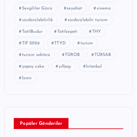
Sevgililer Günü
seyahat
sinema
sürdürülebilirlik
sürdürülebilir turizm
TatilBudur
Tatilsepeti
THY
TIF 2026
TTYD
turizm
turizm sektörü
TÜROB
TÜRSAB
yapay zeka
yılbaşı
İstanbul
İzmir
Popüler Gönderiler