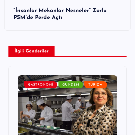
ı
“İnsanlar Mekanlar Nesneler” Zorlu
g
PSM’de Perde Açtı
e
z
İlgili Gönderiler
i
n
m
GASTRONOMI
GÜNDEM
TURIZM
e
s
i