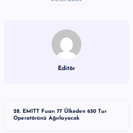
turizm sektörü
Editör
Y
28. EMITT Fuarı 77 Ülkeden 650 Tur
a
Operatörünü Ağırlayacak
z