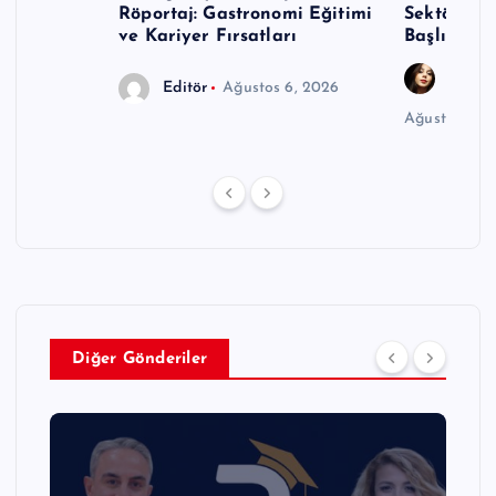
Röportaj: Gastronomi Eğitimi
Sektöründ
ve Kariyer Fırsatları
Başlıyor
Gözde
Editör
Ağustos 6, 2026
Ağustos 6, 
Diğer Gönderiler