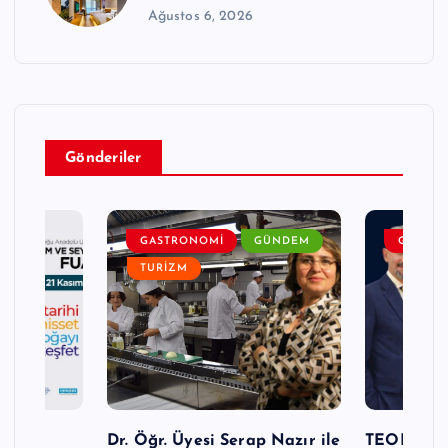
Ağustos 6, 2026
Gönderiler
DEM
GASTRONOMI
GÜNDEM
GENEL
TURIZM
Turizm
Dr. Öğr. Üyesi Serap Nazır ile
TEODER Ak