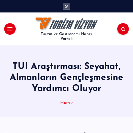
İ
ç
e
r
i
Turizm ve Gastronomi Haber
ğ
Portalı
e
a
t
TUI Araştırması: Seyahat,
l
a
Almanların Gençleşmesine
Yardımcı Oluyor
Home