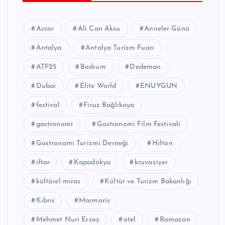
Accor
Ali Can Aksu
Anneler Günü
Antalya
Antalya Turizm Fuarı
ATF25
Bodrum
Dedeman
Dubai
Elite World
ENUYGUN
festival
Firuz Bağlıkaya
gastronomi
Gastronomi Film Festivali
Gastronomi Turizmi Derneği
Hilton
iftar
Kapadokya
kruvaziyer
kültürel miras
Kültür ve Turizm Bakanlığı
Kıbrıs
Marmaris
Mehmet Nuri Ersoy
otel
Ramazan