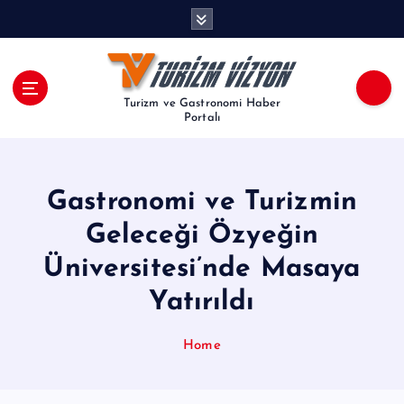
İ
ç
e
r
i
Turizm ve Gastronomi Haber
ğ
Portalı
e
a
t
Gastronomi ve Turizmin
l
a
Geleceği Özyeğin
Üniversitesi’nde Masaya
Yatırıldı
Home