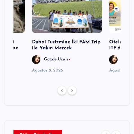
n 1.800
Dubai Turizmine İki FAM Trip
Otelciliğin
n Yüzüne
ile Yakın Mercek
ITF’de Ay
Gözde Uzun
Gözde
Ağustos 8, 2026
Ağustos 8, 