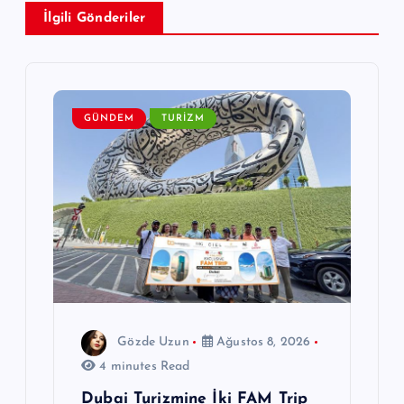
z
İlgili Gönderiler
i
n
m
GÜNDEM
TURIZM
e
s
i
Gözde Uzun
Ağustos 8, 2026
4 minutes Read
Dubai Turizmine İki FAM Trip