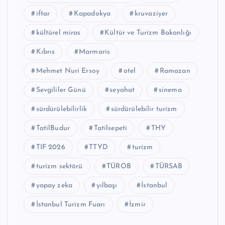
iftar
Kapadokya
kruvaziyer
kültürel miras
Kültür ve Turizm Bakanlığı
Kıbrıs
Marmaris
Mehmet Nuri Ersoy
otel
Ramazan
Sevgililer Günü
seyahat
sinema
sürdürülebilirlik
sürdürülebilir turizm
TatilBudur
Tatilsepeti
THY
TIF 2026
TTYD
turizm
turizm sektörü
TÜROB
TÜRSAB
yapay zeka
yılbaşı
İstanbul
İstanbul Turizm Fuarı
İzmir