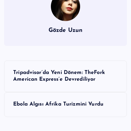
Gözde Uzun
Y
Tripadvisor’da Yeni Dönem: TheFork
a
American Express’e Devrediliyor
z
ı
Ebola Algısı Afrika Turizmini Vurdu
g
e