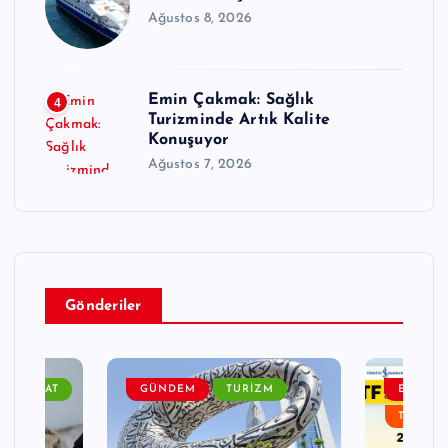
Ağustos 8, 2026
Emin Çakmak: Sağlık
4
Turizminde Artık Kalite
Konuşuyor
Ağustos 7, 2026
Gönderiler
ÜR SANAT
GÜNDEM
TURIZM
ETKINLI
TURIZM