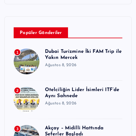
Popüler Gönderiler
Dubai Turizmine İki FAM Trip ile
1
Yakın Mercek
Ağustos 8, 2026
Otelciliğin Lider İsimleri ITF’de
2
Aynı Sahnede
Ağustos 8, 2026
Akçay – Midilli Hattında
3
Seferler Başladı