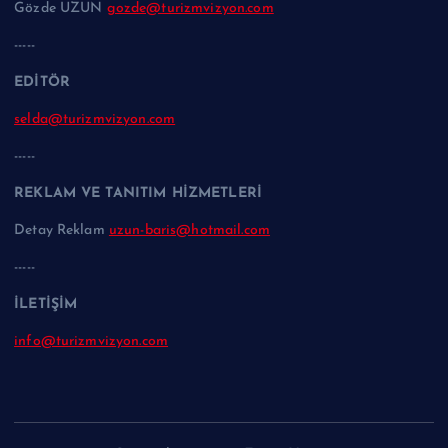
Gözde UZUN
gozde@turizmvizyon.com
-----
EDİTÖR
selda@turizmvizyon.com
-----
REKLAM VE TANITIM HİZMETLERİ
Detay Reklam
uzun-baris@hotmail.com
-----
İLETİŞİM
info@turizmvizyon.com