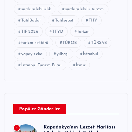
sürdürülebilirlik
sürdürülebilir turizm
TatilBudur
Tatilsepeti
THY
TIF 2026
TTYD
turizm
turizm sektörü
TÜROB
TÜRSAB
yapay zeka
yılbaşı
İstanbul
İstanbul Turizm Fuarı
İzmir
Popüler Gönderiler
Kapadokya’nın Lezzet Haritası
1