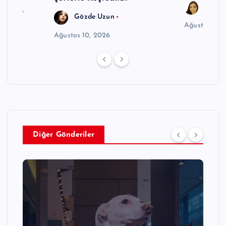
Selda
8, 2026
Gözde Uzun
Ağustos 9, 
Ağustos 10, 2026
Diğer Gönderiler
GÜNDEM
OTEL
TURIZM