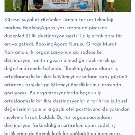
Küresel seyahat çözümleri üreten turizm teknoloji
markası BookingAgora, yaz sezonuna girerken
düzenlediği iki destinasyon gezisi ile iş ortaklarını bir
araya getirdi. BookingAgora Kurucu Ortağı Murat
Kahraman, iki organizasyonun da sadece bir
destinasyon tanıtım gezisi olmadığını belirterek şu
değerlendirmede bulundu: “BookingAgora olarak iş
ortaklarımızla birlikte büyümeyi ve onların satış gücünü
artıracak projeler geliştirmeyi önceliklerimiz arasında
görüyoruz. Bu organizasyonlarda başarılı iş
ortaklarımızla birlikte destinasyonların tarihi ve kültürel
değerlerinin yanı sıra güçlü otel portföyünü de yakından
inceleme fırsatı bulduk. Bu tür organizasyonların
destinasyon farkındalığını artırırken uzun vadeli iş
birliklerine de önemli katkılar sağladığına inanıyoruz.”