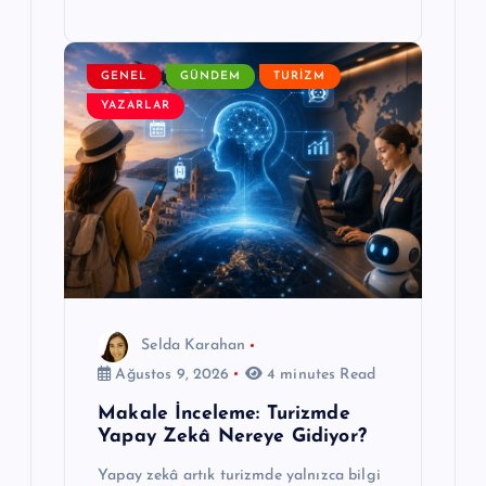
GENEL
GÜNDEM
TURIZM
YAZARLAR
Selda Karahan
Ağustos 9, 2026
4 minutes Read
Makale İnceleme: Turizmde
Yapay Zekâ Nereye Gidiyor?
Yapay zekâ artık turizmde yalnızca bilgi