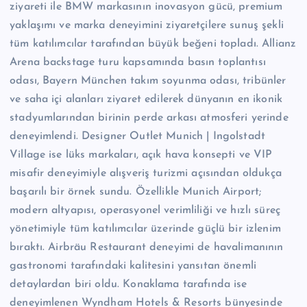
ziyareti ile BMW markasının inovasyon gücü, premium
yaklaşımı ve marka deneyimini ziyaretçilere sunuş şekli
tüm katılımcılar tarafından büyük beğeni topladı. Allianz
Arena backstage turu kapsamında basın toplantısı
odası, Bayern München takım soyunma odası, tribünler
ve saha içi alanları ziyaret edilerek dünyanın en ikonik
stadyumlarından birinin perde arkası atmosferi yerinde
deneyimlendi. Designer Outlet Munich | Ingolstadt
Village ise lüks markaları, açık hava konsepti ve VIP
misafir deneyimiyle alışveriş turizmi açısından oldukça
başarılı bir örnek sundu. Özellikle Munich Airport;
modern altyapısı, operasyonel verimliliği ve hızlı süreç
yönetimiyle tüm katılımcılar üzerinde güçlü bir izlenim
bıraktı. Airbräu Restaurant deneyimi de havalimanının
gastronomi tarafındaki kalitesini yansıtan önemli
detaylardan biri oldu. Konaklama tarafında ise
deneyimlenen Wyndham Hotels & Resorts bünyesinde