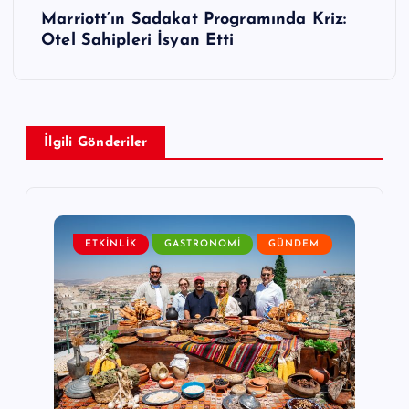
ı
Marriott’ın Sadakat Programında Kriz:
g
Otel Sahipleri İsyan Etti
e
z
İlgili Gönderiler
i
n
m
ETKINLIK
GASTRONOMI
GÜNDEM
e
s
i