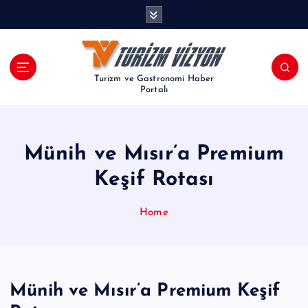
İ
ç
e
r
i
Turizm ve Gastronomi Haber
ğ
Portalı
e
a
t
Münih ve Mısır’a Premium
l
a
Keşif Rotası
Home
Münih ve Mısır’a Premium Keşif