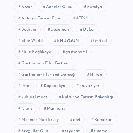
Accor
Anneler Günü
Antalya
Antalya Turizm Fuarı
ATF25
Bodrum
Dedeman
Dubai
Elite World
ENUYGUN
festival
Firuz Bağlıkaya
gastronomi
Gastronomi Film Festivali
Gastronomi Turizmi Derneği
Hilton
iftar
Kapadokya
kruvaziyer
kültürel miras
Kültür ve Turizm Bakanlığı
Kıbrıs
Marmaris
Mehmet Nuri Ersoy
otel
Ramazan
Sevgililer Günü
seyahat
sinema