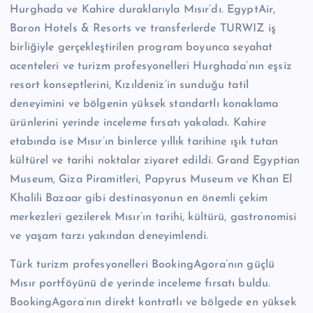
Hurghada ve Kahire duraklarıyla Mısır’dı. EgyptAir,
Baron Hotels & Resorts ve transferlerde TURWIZ iş
birliğiyle gerçekleştirilen program boyunca seyahat
acenteleri ve turizm profesyonelleri Hurghada’nın eşsiz
resort konseptlerini, Kızıldeniz’in sunduğu tatil
deneyimini ve bölgenin yüksek standartlı konaklama
ürünlerini yerinde inceleme fırsatı yakaladı. Kahire
etabında ise Mısır’ın binlerce yıllık tarihine ışık tutan
kültürel ve tarihi noktalar ziyaret edildi. Grand Egyptian
Museum, Giza Piramitleri, Papyrus Museum ve Khan El
Khalili Bazaar gibi destinasyonun en önemli çekim
merkezleri gezilerek Mısır’ın tarihi, kültürü, gastronomisi
ve yaşam tarzı yakından deneyimlendi.
Türk turizm profesyonelleri BookingAgora’nın güçlü
Mısır portföyünü de yerinde inceleme fırsatı buldu.
BookingAgora’nın direkt kontratlı ve bölgede en yüksek