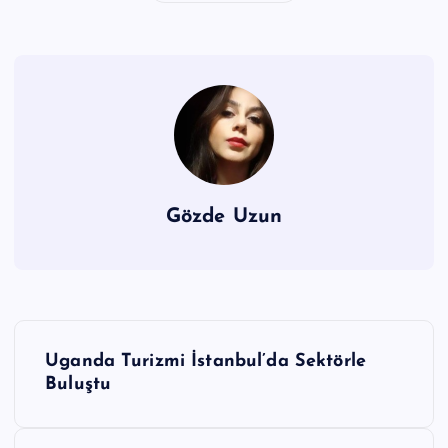
Gözde Uzun
Y
Uganda Turizmi İstanbul’da Sektörle
a
Buluştu
z