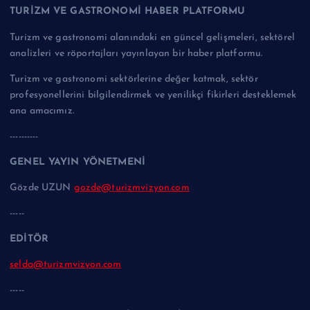
TURİZM VE GASTRONOMİ HABER PLATFORMU
Turizm ve gastronomi alanındaki en güncel gelişmeleri, sektörel
analizleri ve röportajları yayınlayan bir haber platformu.
Turizm ve gastronomi sektörlerine değer katmak, sektör
profesyonellerini bilgilendirmek ve yenilikçi fikirleri desteklemek
ana amacımız.
----------
GENEL YAYIN YÖNETMENİ
Gözde UZUN
gozde@turizmvizyon.com
-----
EDİTÖR
selda@turizmvizyon.com
-----