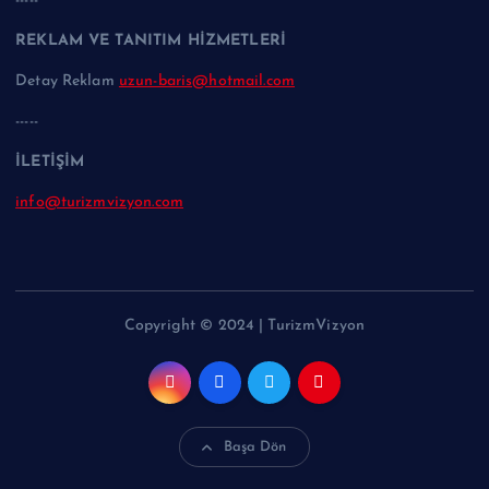
-----
REKLAM VE TANITIM HİZMETLERİ
Detay Reklam
uzun-baris@hotmail.com
-----
İLETİŞİM
info@turizmvizyon.com
Copyright © 2024 | TurizmVizyon
Başa Dön