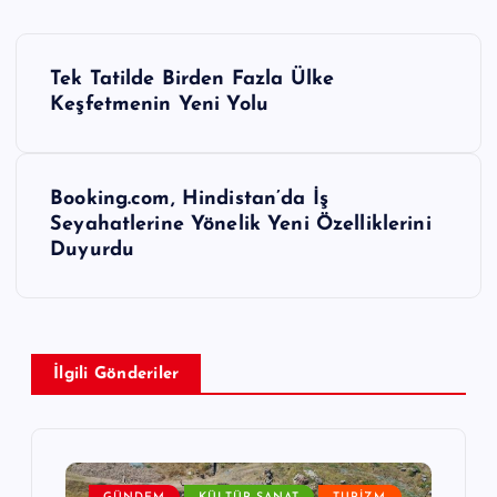
Y
Tek Tatilde Birden Fazla Ülke
a
Keşfetmenin Yeni Yolu
z
ı
Booking.com, Hindistan’da İş
g
Seyahatlerine Yönelik Yeni Özelliklerini
Duyurdu
e
z
i
İlgili Gönderiler
n
m