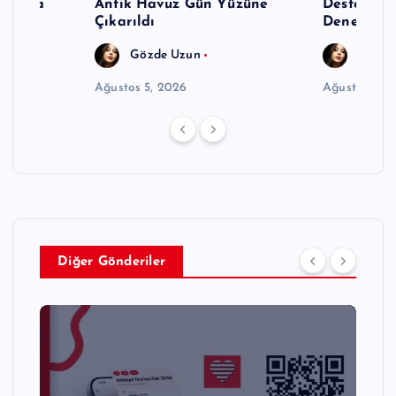
ınmaya
Antik Havuz Gün Yüzüne
Destekli Y
Çıkarıldı
Deneyimi
Gözde Uzun
Gözde
Ağustos 5, 2026
Ağustos 5, 
Diğer Gönderiler