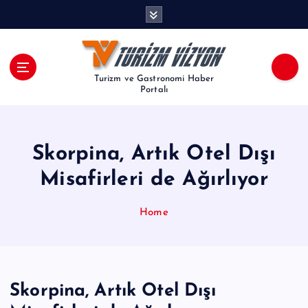
İ
ç
e
r
i
Turizm ve Gastronomi Haber
ğ
Portalı
e
a
t
Skorpina, Artık Otel Dışı
l
a
Misafirleri de Ağırlıyor
Home
Skorpina, Artık Otel Dışı