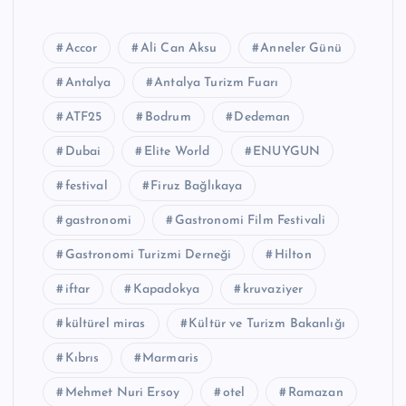
Accor
Ali Can Aksu
Anneler Günü
Antalya
Antalya Turizm Fuarı
ATF25
Bodrum
Dedeman
Dubai
Elite World
ENUYGUN
festival
Firuz Bağlıkaya
gastronomi
Gastronomi Film Festivali
Gastronomi Turizmi Derneği
Hilton
iftar
Kapadokya
kruvaziyer
kültürel miras
Kültür ve Turizm Bakanlığı
Kıbrıs
Marmaris
Mehmet Nuri Ersoy
otel
Ramazan