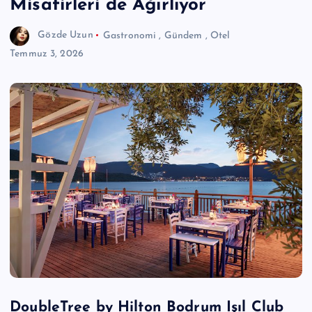
Misafirleri de Ağırlıyor
Gözde Uzun
Gastronomi
,
Gündem
,
Otel
Temmuz 3, 2026
DoubleTree by Hilton Bodrum Işıl Club