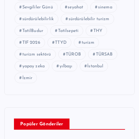
Sevgililer Günü
seyahat
sinema
sürdürülebilirlik
sürdürülebilir turizm
TatilBudur
Tatilsepeti
THY
TIF 2026
TTYD
turizm
turizm sektörü
TÜROB
TÜRSAB
yapay zeka
yılbaşı
İstanbul
İzmir
Popüler Gönderiler