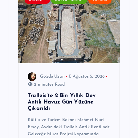
e
GÜNDEM
KÜLTÜR SANAT
TURIZM
s
i
Gözde Uzun
Ağustos 5, 2026
2 minutes Read
Tralleis’te 2 Bin Yıllık Dev
Antik Havuz Gün Yüzüne
Çıkarıldı
Kültür ve Turizm Bakanı Mehmet Nuri
Ersoy, Aydın’daki Tralleis Antik Kenti’nde
Geleceğe Miras Projesi kapsamında