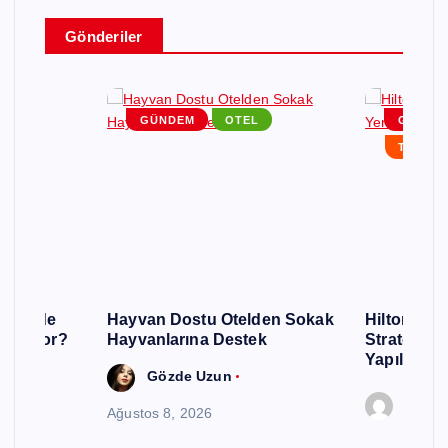
Gönderiler
EM
GÜNDEM
OTEL
GÜNDE
RLAR
TURIZM
urizmde
Hayvan Dostu Otelden Sokak
Hilton, Ku
 Gidiyor?
Hayvanlarına Destek
Stratejisin
Yapılandır
Gözde Uzun
Editör
Ağustos 8, 2026