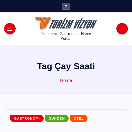
İ
ç
e
r
i
Turizm ve Gastronomi Haber
ğ
Portalı
e
a
t
Tag Çay Saati
l
a
Home
GASTRONOMI
GÜNDEM
OTEL