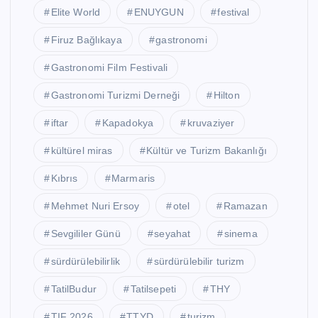
Elite World
ENUYGUN
festival
Firuz Bağlıkaya
gastronomi
Gastronomi Film Festivali
Gastronomi Turizmi Derneği
Hilton
iftar
Kapadokya
kruvaziyer
kültürel miras
Kültür ve Turizm Bakanlığı
Kıbrıs
Marmaris
Mehmet Nuri Ersoy
otel
Ramazan
Sevgililer Günü
seyahat
sinema
sürdürülebilirlik
sürdürülebilir turizm
TatilBudur
Tatilsepeti
THY
TIF 2026
TTYD
turizm