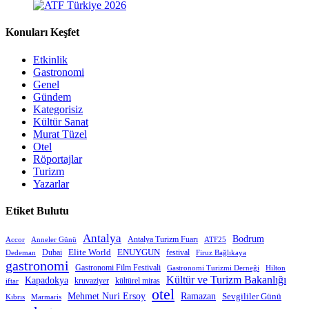
Konuları Keşfet
Etkinlik
Gastronomi
Genel
Gündem
Kategorisiz
Kültür Sanat
Murat Tüzel
Otel
Röportajlar
Turizm
Yazarlar
Etiket Bulutu
Antalya
Bodrum
Antalya Turizm Fuarı
Accor
Anneler Günü
ATF25
Elite World
Dubai
ENUYGUN
festival
Dedeman
Firuz Bağlıkaya
gastronomi
Gastronomi Film Festivali
Gastronomi Turizmi Derneği
Hilton
Kültür ve Turizm Bakanlığı
Kapadokya
kruvaziyer
iftar
kültürel miras
otel
Mehmet Nuri Ersoy
Ramazan
Sevgililer Günü
Kıbrıs
Marmaris