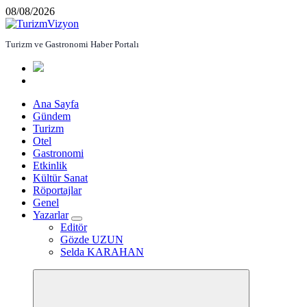
İçeriğe
08/08/2026
atla
Turizm ve Gastronomi Haber Portalı
Ana Sayfa
Gündem
Turizm
Otel
Gastronomi
Etkinlik
Kültür Sanat
Röportajlar
Genel
Yazarlar
Editör
Gözde UZUN
Selda KARAHAN