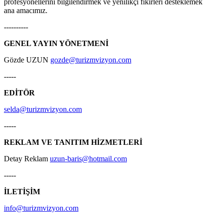
profesyonellerini bilgilendirmek ve yenilikçi fikirleri desteklemek
ana amacımız.
----------
GENEL YAYIN YÖNETMENİ
Gözde UZUN
gozde@turizmvizyon.com
-----
EDİTÖR
selda@turizmvizyon.com
-----
REKLAM VE TANITIM HİZMETLERİ
Detay Reklam
uzun-baris@hotmail.com
-----
İLETİŞİM
info@turizmvizyon.com