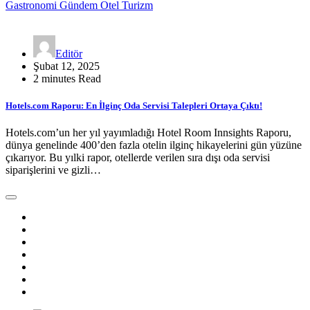
Gastronomi
Gündem
Otel
Turizm
Editör
Şubat 12, 2025
2 minutes Read
Hotels.com Raporu: En İlginç Oda Servisi Talepleri Ortaya Çıktı!
Hotels.com’un her yıl yayımladığı Hotel Room Innsights Raporu,
dünya genelinde 400’den fazla otelin ilginç hikayelerini gün yüzüne
çıkarıyor. Bu yılki rapor, otellerde verilen sıra dışı oda servisi
siparişlerini ve gizli…