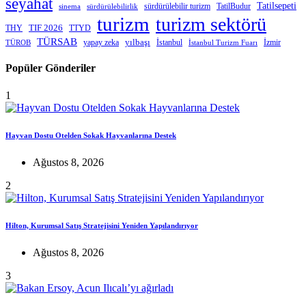
seyahat
Tatilsepeti
sürdürülebilir turizm
TatilBudur
sinema
sürdürülebilirlik
turizm
turizm sektörü
THY
TIF 2026
TTYD
TÜRSAB
yapay zeka
yılbaşı
İstanbul
İzmir
TÜROB
İstanbul Turizm Fuarı
Popüler Gönderiler
1
Hayvan Dostu Otelden Sokak Hayvanlarına Destek
Ağustos 8, 2026
2
Hilton, Kurumsal Satış Stratejisini Yeniden Yapılandırıyor
Ağustos 8, 2026
3