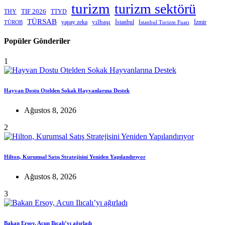
turizm
turizm sektörü
THY
TIF 2026
TTYD
TÜRSAB
yapay zeka
yılbaşı
İstanbul
İzmir
TÜROB
İstanbul Turizm Fuarı
Popüler Gönderiler
1
Hayvan Dostu Otelden Sokak Hayvanlarına Destek
Ağustos 8, 2026
2
Hilton, Kurumsal Satış Stratejisini Yeniden Yapılandırıyor
Ağustos 8, 2026
3
Bakan Ersoy, Acun Ilıcalı’yı ağırladı