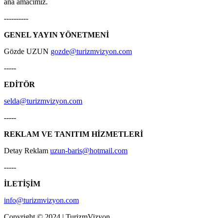
ana amacımız.
----------
GENEL YAYIN YÖNETMENİ
Gözde UZUN
gozde@turizmvizyon.com
-----
EDİTÖR
selda@turizmvizyon.com
-----
REKLAM VE TANITIM HİZMETLERİ
Detay Reklam
uzun-baris@hotmail.com
-----
İLETİŞİM
info@turizmvizyon.com
Copyright © 2024 | TurizmVizyon