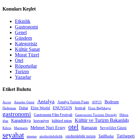
Konuları Keşfet
Etkinlik
Gastronomi
Genel
Gündem
Kategorisiz
Kültür Sanat
Murat Tüzel
Otel
Röportajlar
Turizm
Yazarlar
Etiket Bulutu
Antalya
Bodrum
Antalya Turizm Fuarı
Accor
Anneler Günü
ATF25
Elite World
Dubai
ENUYGUN
festival
Dedeman
Firuz Bağlıkaya
gastronomi
Gastronomi Film Festivali
Gastronomi Turizmi Derneği
Hilton
Kültür ve Turizm Bakanlığı
Kapadokya
kruvaziyer
iftar
kültürel miras
otel
Mehmet Nuri Ersoy
Ramazan
Sevgililer Günü
Kıbrıs
Marmaris
seyahat
Tatilsepeti
sürdürülebilir turizm
TatilBudur
sinema
sürdürülebilirlik