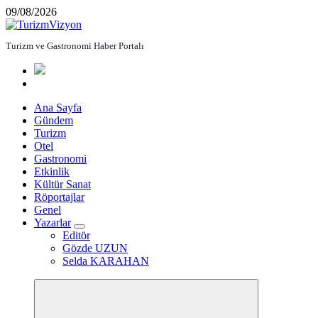
İçeriğe
09/08/2026
atla
Turizm ve Gastronomi Haber Portalı
Ana Sayfa
Gündem
Turizm
Otel
Gastronomi
Etkinlik
Kültür Sanat
Röportajlar
Genel
Yazarlar
Editör
Gözde UZUN
Selda KARAHAN