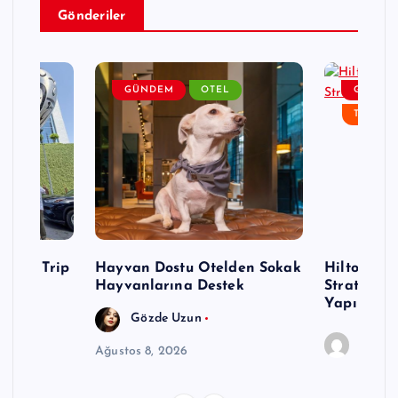
Gönderiler
ZM
GÜNDEM
OTEL
GÜNDE
TURIZM
i FAM Trip
Hayvan Dostu Otelden Sokak
Hilton, Ku
Hayvanlarına Destek
Stratejisi
Yapılandır
Gözde Uzun
Editör
Ağustos 8, 2026