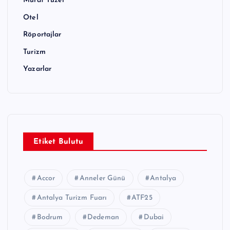
Murat Tüzel
Otel
Röportajlar
Turizm
Yazarlar
Etiket Bulutu
Accor
Anneler Günü
Antalya
Antalya Turizm Fuarı
ATF25
Bodrum
Dedeman
Dubai