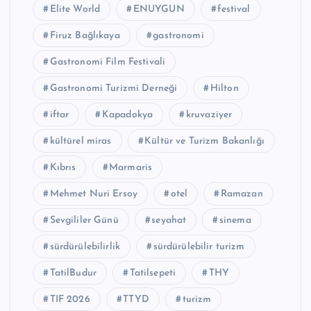
Elite World
ENUYGUN
festival
Firuz Bağlıkaya
gastronomi
Gastronomi Film Festivali
Gastronomi Turizmi Derneği
Hilton
iftar
Kapadokya
kruvaziyer
kültürel miras
Kültür ve Turizm Bakanlığı
Kıbrıs
Marmaris
Mehmet Nuri Ersoy
otel
Ramazan
Sevgililer Günü
seyahat
sinema
sürdürülebilirlik
sürdürülebilir turizm
TatilBudur
Tatilsepeti
THY
TIF 2026
TTYD
turizm