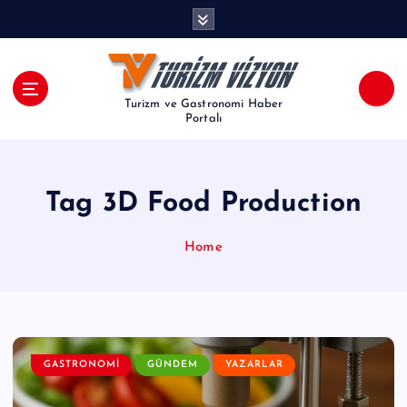
İ
ç
e
r
i
Turizm ve Gastronomi Haber
ğ
Portalı
e
a
t
Tag 3D Food Production
l
a
Home
GASTRONOMI
GÜNDEM
YAZARLAR