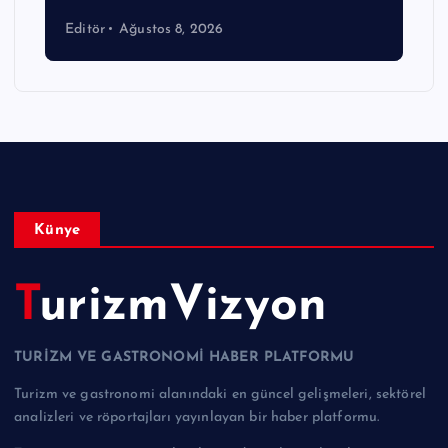
Editör
Ağustos 8, 2026
Künye
TurizmVizyon
TURİZM VE GASTRONOMİ HABER PLATFORMU
Turizm ve gastronomi alanındaki en güncel gelişmeleri, sektörel
analizleri ve röportajları yayınlayan bir haber platformu.