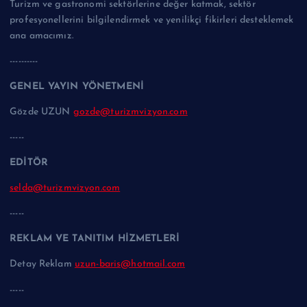
Turizm ve gastronomi sektörlerine değer katmak, sektör
profesyonellerini bilgilendirmek ve yenilikçi fikirleri desteklemek
ana amacımız.
----------
GENEL YAYIN YÖNETMENİ
Gözde UZUN
gozde@turizmvizyon.com
-----
EDİTÖR
selda@turizmvizyon.com
-----
REKLAM VE TANITIM HİZMETLERİ
Detay Reklam
uzun-baris@hotmail.com
-----