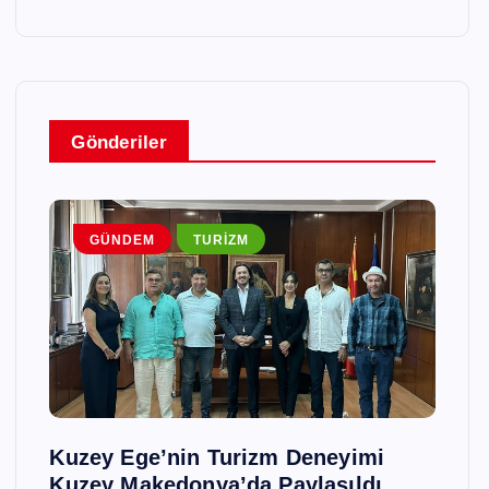
Gönderiler
GÜNDEM
TURIZM
G
Kuzey Ege’nin Turizm Deneyimi
Trall
Kuzey Makedonya’da Paylaşıldı
Havu