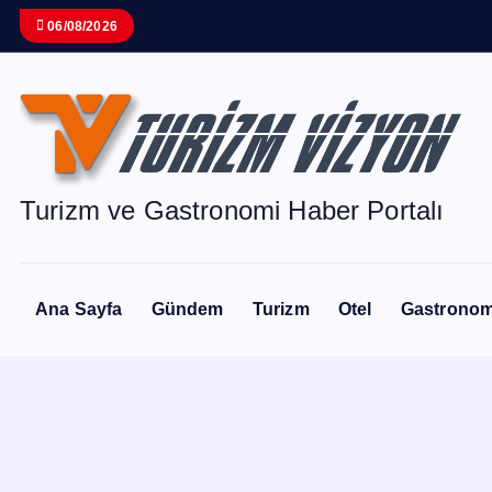
İ
06/08/2026
ç
e
r
i
ğ
e
Turizm ve Gastronomi Haber Portalı
a
t
l
Ana Sayfa
Gündem
Turizm
Otel
Gastronom
a