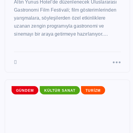
Altın Yunus Hotel’de düzenlenecek Uluslararası
Gastronomi Film Festivali; film gösterimlerinden
Gözde Uzun
Ağustos 5, 2026
yarışmalara, söyleşilerden özel etkinliklere
uzanan zengin programıyla gastronomi ve
sinemayı bir araya getirmeye hazırlanıyor.…
GÜNDEM
KÜLTÜR SANAT
TURIZM