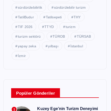
sürdürülebilirlik
sürdürülebilir turizm
TatilBudur
Tatilsepeti
THY
TIF 2026
TTYD
turizm
turizm sektörü
TÜROB
TÜRSAB
yapay zeka
yılbaşı
İstanbul
İzmir
Popüler Gönderiler
Kuzey Ege’nin Turizm Deneyimi
1