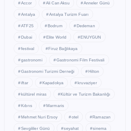
Accor
Ali Can Aksu
Anneler Günü
Antalya
Antalya Turizm Fuarı
ATF25
Bodrum
Dedeman
Dubai
Elite World
ENUYGUN
festival
Firuz Bağlıkaya
gastronomi
Gastronomi Film Festivali
Gastronomi Turizmi Derneği
Hilton
iftar
Kapadokya
kruvaziyer
kültürel miras
Kültür ve Turizm Bakanlığı
Kıbrıs
Marmaris
Mehmet Nuri Ersoy
otel
Ramazan
Sevgililer Günü
seyahat
sinema