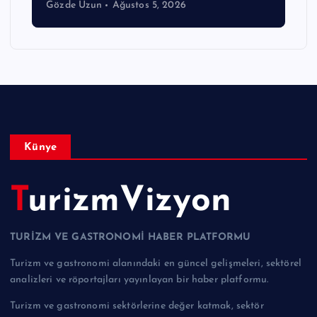
Gözde Uzun
Ağustos 5, 2026
Künye
TurizmVizyon
TURİZM VE GASTRONOMİ HABER PLATFORMU
Turizm ve gastronomi alanındaki en güncel gelişmeleri, sektörel
analizleri ve röportajları yayınlayan bir haber platformu.
Turizm ve gastronomi sektörlerine değer katmak, sektör