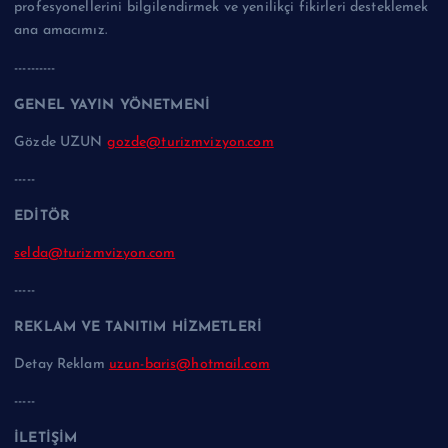
profesyonellerini bilgilendirmek ve yenilikçi fikirleri desteklemek
ana amacımız.
----------
GENEL YAYIN YÖNETMENİ
Gözde UZUN
gozde@turizmvizyon.com
-----
EDİTÖR
selda@turizmvizyon.com
-----
REKLAM VE TANITIM HİZMETLERİ
Detay Reklam
uzun-baris@hotmail.com
-----
İLETİŞİM