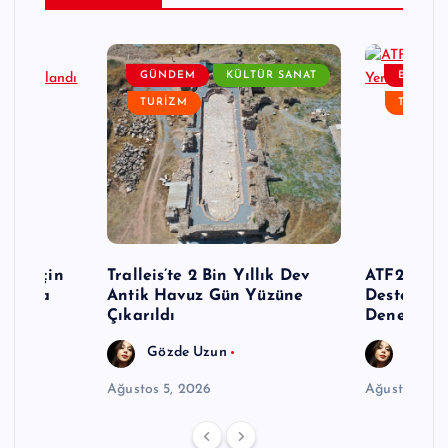
ZM
GÜNDEM
KÜLTÜR SANAT
ETKINLI
TURIZM
TURIZM
zon İçin
Tralleis’te 2 Bin Yıllık Dev
ATF26’da 
ınmaya
Antik Havuz Gün Yüzüne
Destekli Y
Çıkarıldı
Deneyimi
Gözde Uzun
Gözde
Ağustos 5, 2026
Ağustos 5, 