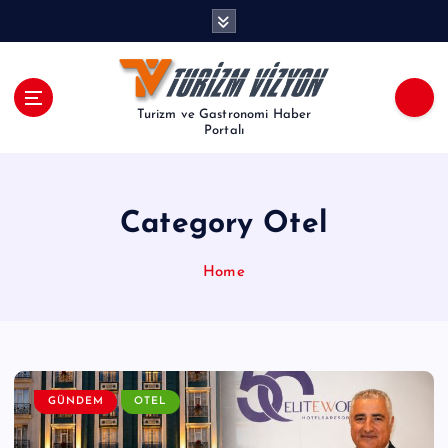
İ
ç
e
r
i
Turizm ve Gastronomi Haber
ğ
Portalı
e
a
t
Category Otel
l
a
Home
GÜNDEM
OTEL