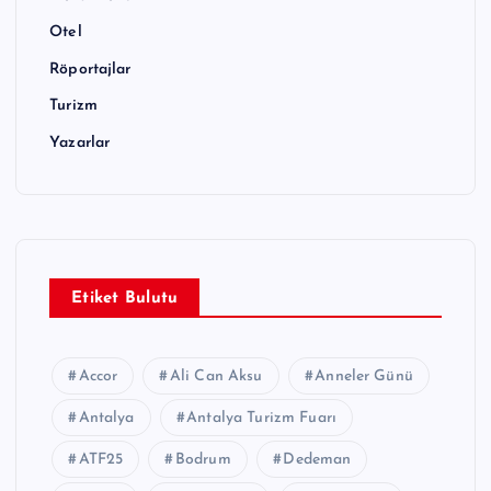
a
Otel
m
Röportajlar
a
Turizm
s
Yazarlar
ı
Etiket Bulutu
Accor
Ali Can Aksu
Anneler Günü
Antalya
Antalya Turizm Fuarı
ATF25
Bodrum
Dedeman