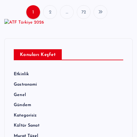
1
2
…
72
Y
a
z
ı
Konuları Keşfet
s
Etkinlik
a
Gastronomi
y
Genel
f
Gündem
a
Kategorisiz
l
Kültür Sanat
Murat Tüzel