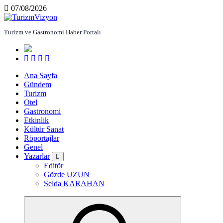
İçeriğe
07/08/2026
atla
Turizm ve Gastronomi Haber Portalı
Ana Sayfa
Gündem
Turizm
Otel
Gastronomi
Etkinlik
Kültür Sanat
Röportajlar
Genel
Yazarlar
Editör
Gözde UZUN
Selda KARAHAN