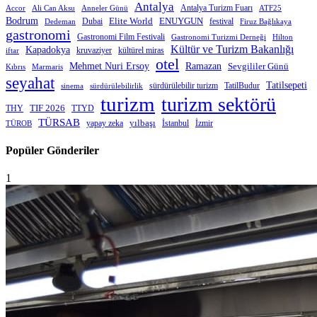
Antalya
Antalya Turizm Fuarı
Accor
Anneler Günü
Ali Can Aksu
ATF25
Bodrum
Elite World
Dubai
ENUYGUN
festival
Dedeman
Firuz Bağlıkaya
gastronomi
Gastronomi Film Festivali
Gastronomi Turizmi Derneği
Hilton
Kültür ve Turizm Bakanlığı
Kapadokya
kruvaziyer
iftar
kültürel miras
otel
Mehmet Nuri Ersoy
Ramazan
Sevgililer Günü
Kıbrıs
Marmaris
seyahat
Tatilsepeti
sürdürülebilir turizm
TatilBudur
sinema
sürdürülebilirlik
turizm
turizm sektörü
THY
TIF 2026
TTYD
TÜRSAB
yapay zeka
yılbaşı
İstanbul
İzmir
TÜROB
Popüler Gönderiler
1