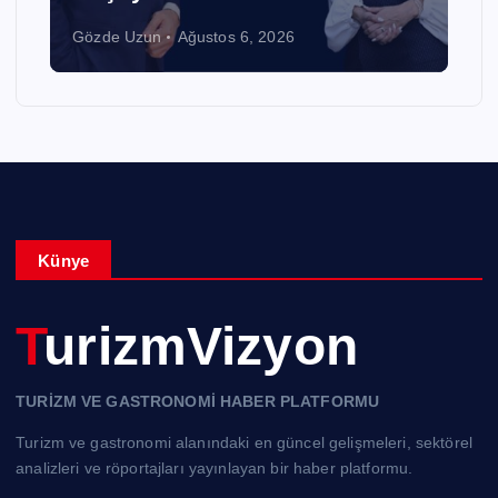
Gözde Uzun
Ağustos 6, 2026
Künye
TurizmVizyon
TURİZM VE GASTRONOMİ HABER PLATFORMU
Turizm ve gastronomi alanındaki en güncel gelişmeleri, sektörel
analizleri ve röportajları yayınlayan bir haber platformu.