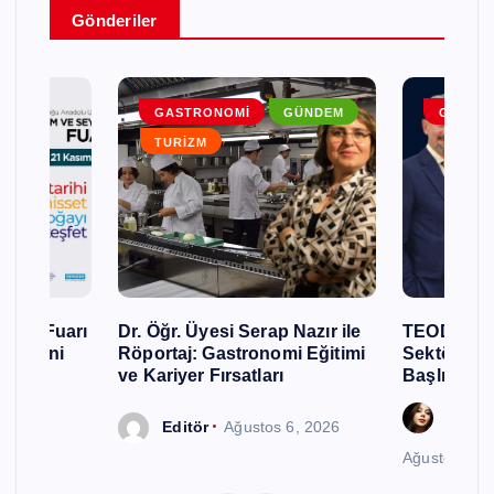
Gönderiler
DEM
GASTRONOMI
GÜNDEM
GENEL
TURIZM
urizm Fuarı
Dr. Öğr. Üyesi Serap Nazır ile
TEODER Aka
ellerini
Röportaj: Gastronomi Eğitimi
Sektöründ
ve Kariyer Fırsatları
Başlıyor
Gözde
Editör
Ağustos 6, 2026
Ağustos 6, 