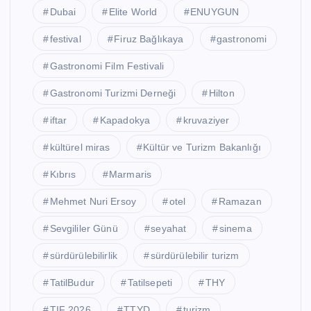
Dubai
Elite World
ENUYGUN
festival
Firuz Bağlıkaya
gastronomi
Gastronomi Film Festivali
Gastronomi Turizmi Derneği
Hilton
iftar
Kapadokya
kruvaziyer
kültürel miras
Kültür ve Turizm Bakanlığı
Kıbrıs
Marmaris
Mehmet Nuri Ersoy
otel
Ramazan
Sevgililer Günü
seyahat
sinema
sürdürülebilirlik
sürdürülebilir turizm
TatilBudur
Tatilsepeti
THY
TIF 2026
TTYD
turizm