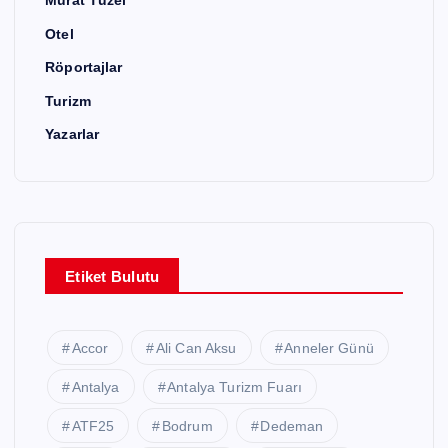
Murat Tüzel
Otel
Röportajlar
Turizm
Yazarlar
Etiket Bulutu
Accor
Ali Can Aksu
Anneler Günü
Antalya
Antalya Turizm Fuarı
ATF25
Bodrum
Dedeman