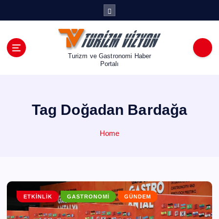
İ
ç
e
r
i
Turizm ve Gastronomi Haber
ğ
Portalı
e
a
t
Tag Doğadan Bardağa
l
a
Home
ETKINLIK
GASTRONOMI
GÜNDEM