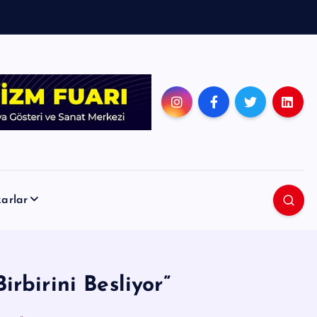
arlar
rbirini Besliyor”