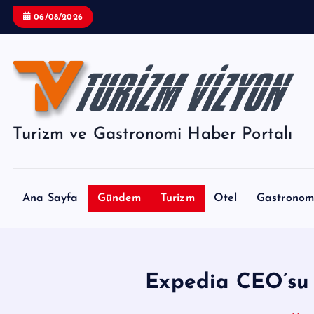
İ
06/08/2026
ç
e
r
i
ğ
e
Turizm ve Gastronomi Haber Portalı
a
t
l
a
Ana Sayfa
Gündem
Turizm
Otel
Gastronom
Expedia CEO’su G