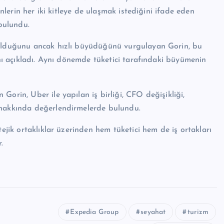
enlerin her iki kitleye de ulaşmak istediğini ifade eden
 bulundu.
 olduğunu ancak hızlı büyüdüğünü vurgulayan Gorin, bu
ını açıkladı. Aynı dönemde tüketici tarafındaki büyümenin
orin, Uber ile yapılan iş birliği, CFO değişikliği,
 hakkında değerlendirmelerde bulundu.
tejik ortaklıklar üzerinden hem tüketici hem de iş ortakları
.
Expedia Group
seyahat
turizm