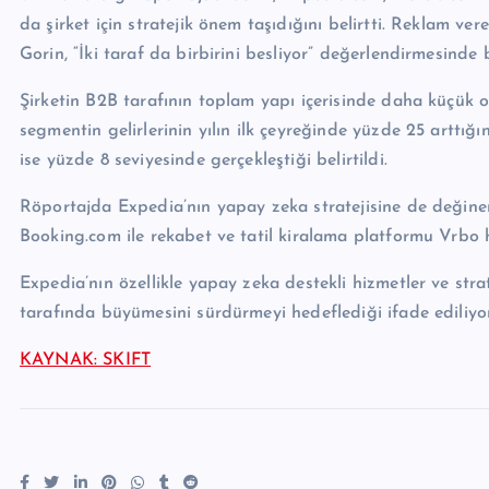
da şirket için stratejik önem taşıdığını belirtti. Reklam ver
Gorin, “İki taraf da birbirini besliyor” değerlendirmesinde
Şirketin B2B tarafının toplam yapı içerisinde daha küçük
segmentin gelirlerinin yılın ilk çeyreğinde yüzde 25 arttığ
ise yüzde 8 seviyesinde gerçekleştiği belirtildi.
Röportajda Expedia’nın yapay zeka stratejisine de değinen G
Booking.com ile rekabet ve tatil kiralama platformu Vrbo
Expedia’nın özellikle yapay zeka destekli hizmetler ve stra
tarafında büyümesini sürdürmeyi hedeflediği ifade ediliyor
KAYNAK: SKIFT