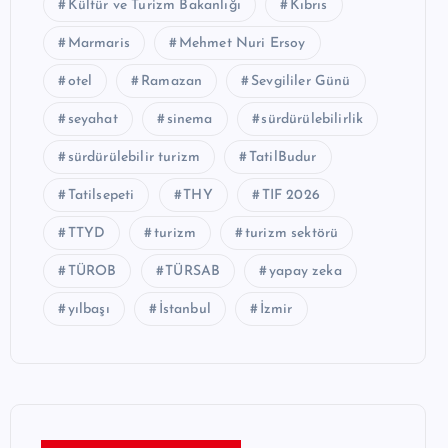
Kültür ve Turizm Bakanlığı
Kıbrıs
Marmaris
Mehmet Nuri Ersoy
otel
Ramazan
Sevgililer Günü
seyahat
sinema
sürdürülebilirlik
sürdürülebilir turizm
TatilBudur
Tatilsepeti
THY
TIF 2026
TTYD
turizm
turizm sektörü
TÜROB
TÜRSAB
yapay zeka
yılbaşı
İstanbul
İzmir