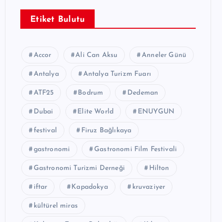
Etiket Bulutu
Accor
Ali Can Aksu
Anneler Günü
Antalya
Antalya Turizm Fuarı
ATF25
Bodrum
Dedeman
Dubai
Elite World
ENUYGUN
festival
Firuz Bağlıkaya
gastronomi
Gastronomi Film Festivali
Gastronomi Turizmi Derneği
Hilton
iftar
Kapadokya
kruvaziyer
kültürel miras