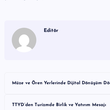
Editör
Y
Müze ve Ören Yerlerinde Dijital Dönüşüm D
a
z
ı
TTYD’den Turizmde Birlik ve Yatırım Mesajı