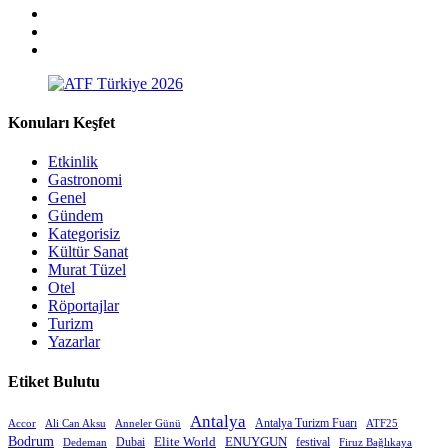
Konuları Keşfet
Etkinlik
Gastronomi
Genel
Gündem
Kategorisiz
Kültür Sanat
Murat Tüzel
Otel
Röportajlar
Turizm
Yazarlar
Etiket Bulutu
Antalya
Antalya Turizm Fuarı
Accor
Anneler Günü
Ali Can Aksu
ATF25
Bodrum
Elite World
Dubai
ENUYGUN
festival
Dedeman
Firuz Bağlıkaya