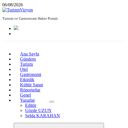
İçeriğe
06/08/2026
atla
Turizm ve Gastronomi Haber Portalı
Ana Sayfa
Gündem
Turizm
Otel
Gastronomi
Etkinlik
Kültür Sanat
Röportajlar
Genel
Yazarlar
Editör
Gözde UZUN
Selda KARAHAN