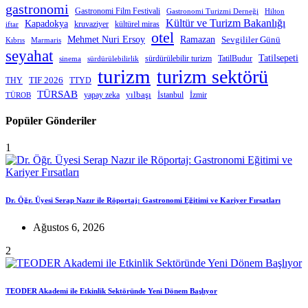
gastronomi
Gastronomi Film Festivali
Gastronomi Turizmi Derneği
Hilton
Kültür ve Turizm Bakanlığı
Kapadokya
kruvaziyer
iftar
kültürel miras
otel
Mehmet Nuri Ersoy
Ramazan
Sevgililer Günü
Kıbrıs
Marmaris
seyahat
Tatilsepeti
sürdürülebilir turizm
TatilBudur
sinema
sürdürülebilirlik
turizm
turizm sektörü
THY
TIF 2026
TTYD
TÜRSAB
yapay zeka
yılbaşı
İstanbul
İzmir
TÜROB
Popüler Gönderiler
1
Dr. Öğr. Üyesi Serap Nazır ile Röportaj: Gastronomi Eğitimi ve Kariyer Fırsatları
Ağustos 6, 2026
2
TEODER Akademi ile Etkinlik Sektöründe Yeni Dönem Başlıyor