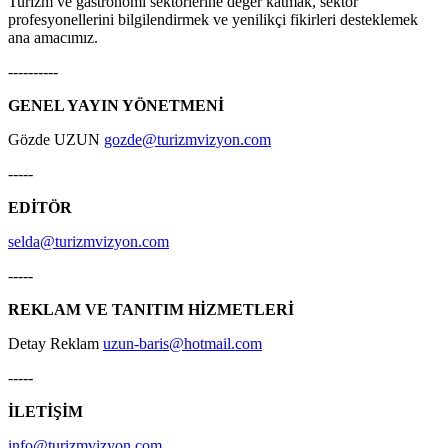
Turizm ve gastronomi sektörlerine değer katmak, sektör
profesyonellerini bilgilendirmek ve yenilikçi fikirleri desteklemek
ana amacımız.
----------
GENEL YAYIN YÖNETMENİ
Gözde UZUN
gozde@turizmvizyon.com
-----
EDİTÖR
selda@turizmvizyon.com
-----
REKLAM VE TANITIM HİZMETLERİ
Detay Reklam
uzun-baris@hotmail.com
-----
İLETİŞİM
info@turizmvizyon.com