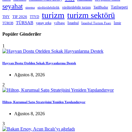
seyahat
Tatilsepeti
sürdürülebilir turizm
TatilBudur
sinema
sürdürülebilirlik
turizm
turizm sektörü
THY
TIF 2026
TTYD
TÜRSAB
yapay zeka
yılbaşı
İstanbul
İzmir
TÜROB
İstanbul Turizm Fuarı
Popüler Gönderiler
1
Hayvan Dostu Otelden Sokak Hayvanlarına Destek
Ağustos 8, 2026
2
Hilton, Kurumsal Satış Stratejisini Yeniden Yapılandırıyor
Ağustos 8, 2026
3