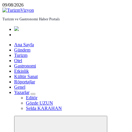
İçeriğe
09/08/2026
atla
Turizm ve Gastronomi Haber Portalı
Ana Sayfa
Gündem
Turizm
Otel
Gastronomi
Etkinlik
Kültür Sanat
Röportajlar
Genel
Yazarlar
Editör
Gözde UZUN
Selda KARAHAN