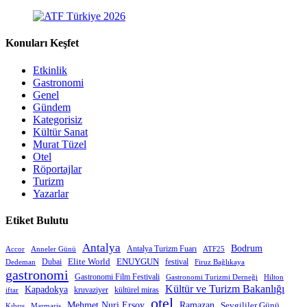
Konuları Keşfet
Etkinlik
Gastronomi
Genel
Gündem
Kategorisiz
Kültür Sanat
Murat Tüzel
Otel
Röportajlar
Turizm
Yazarlar
Etiket Bulutu
Antalya
Bodrum
Antalya Turizm Fuarı
Accor
Anneler Günü
ATF25
Elite World
Dubai
ENUYGUN
festival
Dedeman
Firuz Bağlıkaya
gastronomi
Gastronomi Film Festivali
Gastronomi Turizmi Derneği
Hilton
Kültür ve Turizm Bakanlığı
Kapadokya
kruvaziyer
iftar
kültürel miras
otel
Mehmet Nuri Ersoy
Ramazan
Sevgililer Günü
Kıbrıs
Marmaris