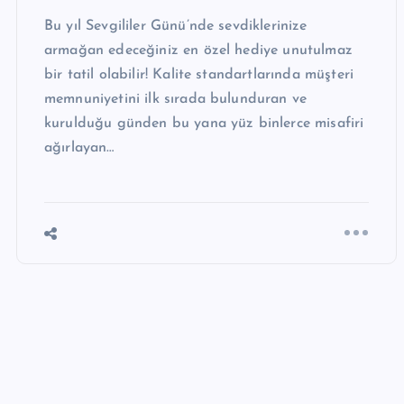
Bu yıl Sevgililer Günü’nde sevdiklerinize
armağan edeceğiniz en özel hediye unutulmaz
bir tatil olabilir! Kalite standartlarında müşteri
memnuniyetini ilk sırada bulunduran ve
kurulduğu günden bu yana yüz binlerce misafiri
ağırlayan…