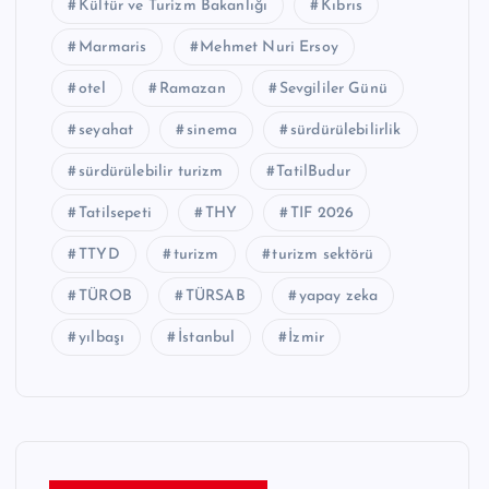
Kültür ve Turizm Bakanlığı
Kıbrıs
Marmaris
Mehmet Nuri Ersoy
otel
Ramazan
Sevgililer Günü
seyahat
sinema
sürdürülebilirlik
sürdürülebilir turizm
TatilBudur
Tatilsepeti
THY
TIF 2026
TTYD
turizm
turizm sektörü
TÜROB
TÜRSAB
yapay zeka
yılbaşı
İstanbul
İzmir