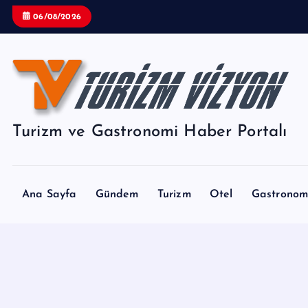
İ
06/08/2026
ç
e
r
i
ğ
e
Turizm ve Gastronomi Haber Portalı
a
t
l
a
Ana Sayfa
Gündem
Turizm
Otel
Gastronom