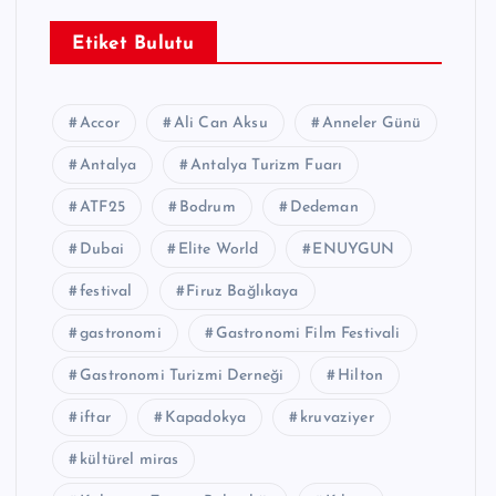
Etiket Bulutu
Accor
Ali Can Aksu
Anneler Günü
Antalya
Antalya Turizm Fuarı
ATF25
Bodrum
Dedeman
Dubai
Elite World
ENUYGUN
festival
Firuz Bağlıkaya
gastronomi
Gastronomi Film Festivali
Gastronomi Turizmi Derneği
Hilton
iftar
Kapadokya
kruvaziyer
kültürel miras