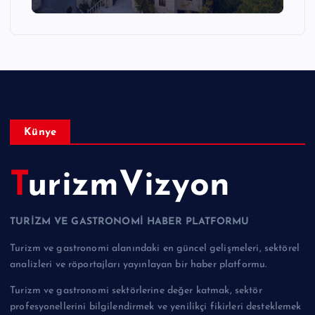
Künye
TurizmVizyon
TURİZM VE GASTRONOMİ HABER PLATFORMU
Turizm ve gastronomi alanındaki en güncel gelişmeleri, sektörel
analizleri ve röportajları yayınlayan bir haber platformu.
Turizm ve gastronomi sektörlerine değer katmak, sektör
profesyonellerini bilgilendirmek ve yenilikçi fikirleri desteklemek