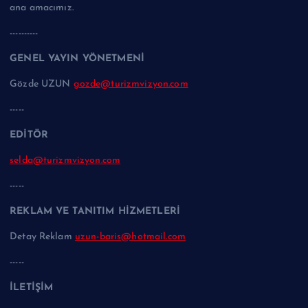
ana amacımız.
----------
GENEL YAYIN YÖNETMENİ
Gözde UZUN
gozde@turizmvizyon.com
-----
EDİTÖR
selda@turizmvizyon.com
-----
REKLAM VE TANITIM HİZMETLERİ
Detay Reklam
uzun-baris@hotmail.com
-----
İLETİŞİM