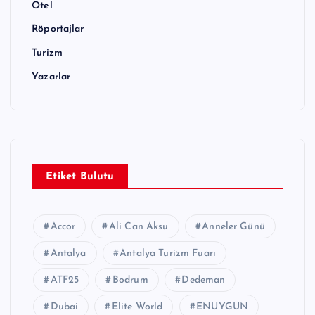
Otel
Röportajlar
Turizm
Yazarlar
Etiket Bulutu
Accor
Ali Can Aksu
Anneler Günü
Antalya
Antalya Turizm Fuarı
ATF25
Bodrum
Dedeman
Dubai
Elite World
ENUYGUN