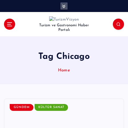
İ
ç
e
r
Turizm ve Gastronomi Haber
i
Portalı
ğ
e
a
Tag Chicago
t
l
a
Home
GÜNDEM
KÜLTÜR SANAT