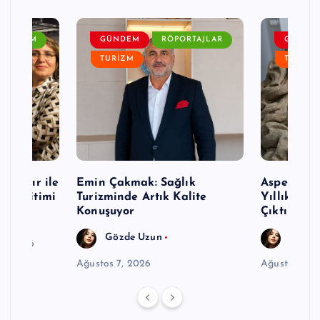
GÜNDEM
GÜNDEM
RÖPORTAJLAR
GÜNDE
TURIZM
TURIZM
p Nazır ile
Emin Çakmak: Sağlık
Aspendos’t
mi Eğitimi
Turizminde Artık Kalite
Yıllık Se
rı
Konuşuyor
Çıktı
Gözde Uzun
Gözde
6, 2026
Ağustos 7, 2026
Ağustos 7, 