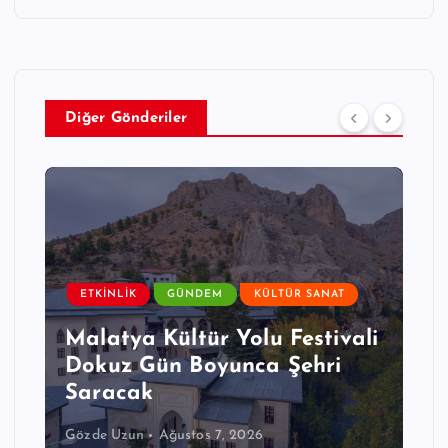
Diğer Gönderiler
ETKINLIK
GÜNDEM
KÜLTÜR SANAT
Malatya Kültür Yolu Festivali
Dokuz Gün Boyunca Şehri
Saracak
Gözde Uzun
Ağustos 7, 2026