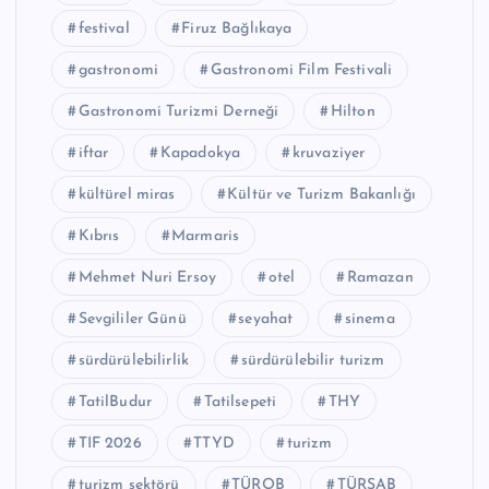
festival
Firuz Bağlıkaya
gastronomi
Gastronomi Film Festivali
Gastronomi Turizmi Derneği
Hilton
iftar
Kapadokya
kruvaziyer
kültürel miras
Kültür ve Turizm Bakanlığı
Kıbrıs
Marmaris
Mehmet Nuri Ersoy
otel
Ramazan
Sevgililer Günü
seyahat
sinema
sürdürülebilirlik
sürdürülebilir turizm
TatilBudur
Tatilsepeti
THY
TIF 2026
TTYD
turizm
turizm sektörü
TÜROB
TÜRSAB