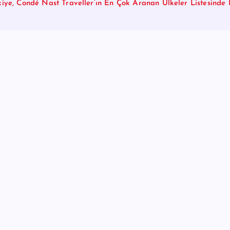
kiye, Condé Nast Traveller’ın En Çok Aranan Ülkeler Listesinde B