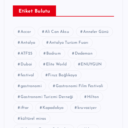
Etiket Bulutu
Accor
Ali Can Aksu
Anneler Günü
Antalya
Antalya Turizm Fuarı
ATF25
Bodrum
Dedeman
Dubai
Elite World
ENUYGUN
festival
Firuz Bağlıkaya
gastronomi
Gastronomi Film Festivali
Gastronomi Turizmi Derneği
Hilton
iftar
Kapadokya
kruvaziyer
kültürel miras