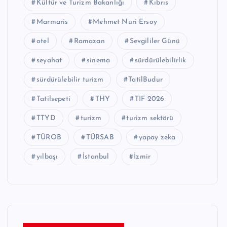
Kültür ve Turizm Bakanlığı
Kıbrıs
Marmaris
Mehmet Nuri Ersoy
otel
Ramazan
Sevgililer Günü
seyahat
sinema
sürdürülebilirlik
sürdürülebilir turizm
TatilBudur
Tatilsepeti
THY
TIF 2026
TTYD
turizm
turizm sektörü
TÜROB
TÜRSAB
yapay zeka
yılbaşı
İstanbul
İzmir