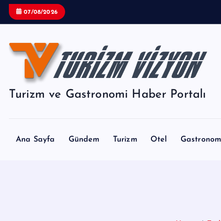
İ
07/08/2026
ç
e
r
i
ğ
e
Turizm ve Gastronomi Haber Portalı
a
t
l
a
Ana Sayfa
Gündem
Turizm
Otel
Gastronom