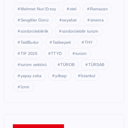
Mehmet Nuri Ersoy
otel
Ramazan
Sevgililer Günü
seyahat
sinema
sürdürülebilirlik
sürdürülebilir turizm
TatilBudur
Tatilsepeti
THY
TIF 2026
TTYD
turizm
turizm sektörü
TÜROB
TÜRSAB
yapay zeka
yılbaşı
İstanbul
İzmir