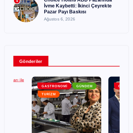
4
İvme Kaybetti: İkinci Çeyrekte
Pazar Payı Baskısı
Ağustos 6, 2026
Gönderiler
DEM
GASTRONOMI
GÜNDEM
GENEL
TURIZM