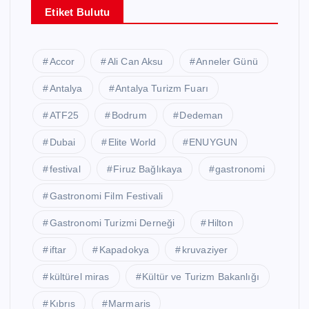
Etiket Bulutu
Accor
Ali Can Aksu
Anneler Günü
Antalya
Antalya Turizm Fuarı
ATF25
Bodrum
Dedeman
Dubai
Elite World
ENUYGUN
festival
Firuz Bağlıkaya
gastronomi
Gastronomi Film Festivali
Gastronomi Turizmi Derneği
Hilton
iftar
Kapadokya
kruvaziyer
kültürel miras
Kültür ve Turizm Bakanlığı
Kıbrıs
Marmaris