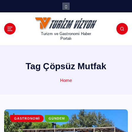
İ
ç
e
r
i
Turizm ve Gastronomi Haber
ğ
Portalı
e
a
t
Tag Çöpsüz Mutfak
l
a
Home
GASTRONOMI
GÜNDEM