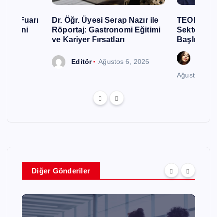
urizm Fuarı
Dr. Öğr. Üyesi Serap Nazır ile
TEODER Aka
ellerini
Röportaj: Gastronomi Eğitimi
Sektöründ
ve Kariyer Fırsatları
Başlıyor
Gözde
Editör
Ağustos 6, 2026
Ağustos 6, 
Diğer Gönderiler