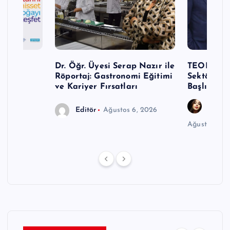
Turizm
Dr. Öğr. Üyesi Serap Nazır ile
TEODER Ak
Röportaj: Gastronomi Eğitimi
Sektöründ
ve Kariyer Fırsatları
Başlıyor
Gözde
Editör
Ağustos 6, 2026
Ağustos 6, 