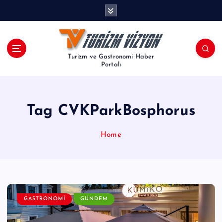
İ
ç
e
r
i
Turizm ve Gastronomi Haber
ğ
Portalı
e
a
t
Tag CVKParkBosphorus
l
a
Home
GASTRONOMI
GÜNDEM