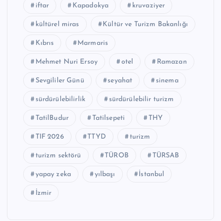
iftar
Kapadokya
kruvaziyer
kültürel miras
Kültür ve Turizm Bakanlığı
Kıbrıs
Marmaris
Mehmet Nuri Ersoy
otel
Ramazan
Sevgililer Günü
seyahat
sinema
sürdürülebilirlik
sürdürülebilir turizm
TatilBudur
Tatilsepeti
THY
TIF 2026
TTYD
turizm
turizm sektörü
TÜROB
TÜRSAB
yapay zeka
yılbaşı
İstanbul
İzmir