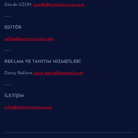
Gözde UZUN
gozde@turizmvizyon.com
-----
EDİTÖR
selda@turizmvizyon.com
-----
REKLAM VE TANITIM HİZMETLERİ
Detay Reklam
uzun-baris@hotmail.com
-----
İLETİŞİM
info@turizmvizyon.com