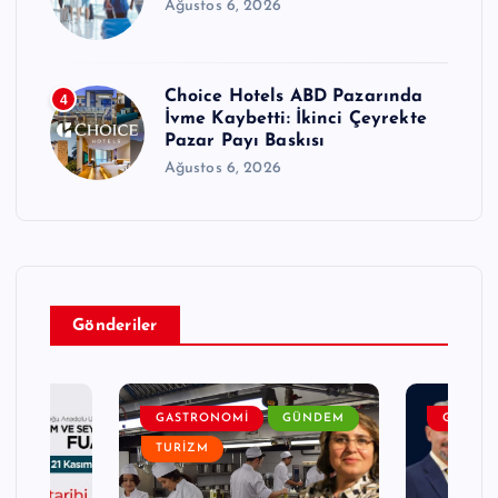
Ağustos 6, 2026
Choice Hotels ABD Pazarında
4
İvme Kaybetti: İkinci Çeyrekte
Pazar Payı Baskısı
Ağustos 6, 2026
Gönderiler
DEM
GASTRONOMI
GÜNDEM
GENEL
TURIZM