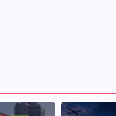
Makale İnceleme: Turizmde Ya
Zekâ Nereye Gidiyor?
Selda Karahan
Ağustos 8, 2026