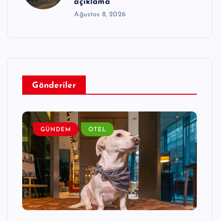
açıklama
Ağustos 8, 2026
Gönderiler
GÜNDEM
OTEL
G