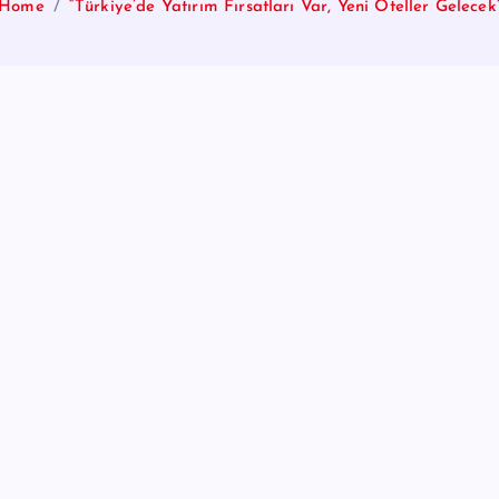
Home
“Türkiye’de Yatırım Fırsatları Var, Yeni Oteller Gelecek