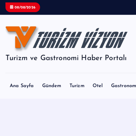
İ
08/08/2026
ç
e
r
i
ğ
e
Turizm ve Gastronomi Haber Portalı
a
t
l
a
Ana Sayfa
Gündem
Turizm
Otel
Gastronom