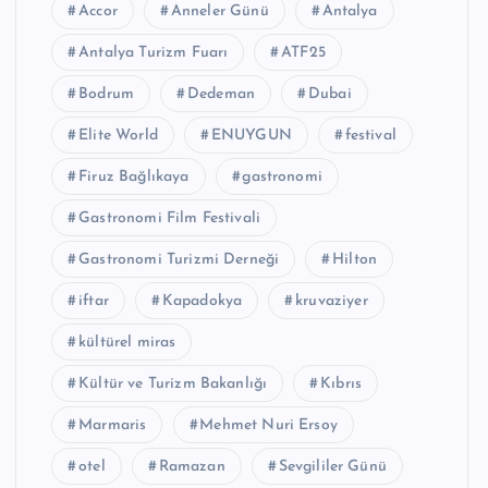
Accor
Anneler Günü
Antalya
Antalya Turizm Fuarı
ATF25
Bodrum
Dedeman
Dubai
Elite World
ENUYGUN
festival
Firuz Bağlıkaya
gastronomi
Gastronomi Film Festivali
Gastronomi Turizmi Derneği
Hilton
iftar
Kapadokya
kruvaziyer
kültürel miras
Kültür ve Turizm Bakanlığı
Kıbrıs
Marmaris
Mehmet Nuri Ersoy
otel
Ramazan
Sevgililer Günü