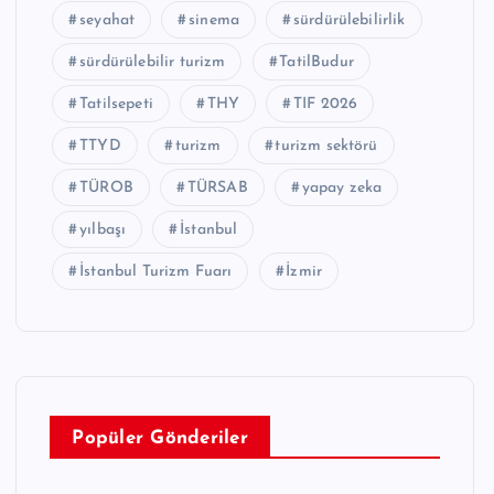
seyahat
sinema
sürdürülebilirlik
sürdürülebilir turizm
TatilBudur
Tatilsepeti
THY
TIF 2026
TTYD
turizm
turizm sektörü
TÜROB
TÜRSAB
yapay zeka
yılbaşı
İstanbul
İstanbul Turizm Fuarı
İzmir
Popüler Gönderiler