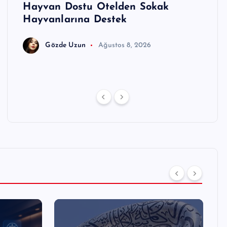
pay
Hayvan Dostu Otelden Sokak
Hilto
Hayvanlarına Destek
Yeni
Gözde Uzun
Ağustos 8, 2026