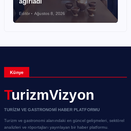
ağırladı
Editör
Ağustos 8, 2026
Künye
TurizmVizyon
TURİZM VE GASTRONOMİ HABER PLATFORMU
Turizm ve gastronomi alanındaki en güncel gelişmeleri, sektörel
analizleri ve röportajları yayınlayan bir haber platformu.