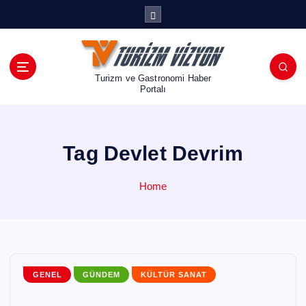
İ
ç
e
r
i
Turizm ve Gastronomi Haber
ğ
Portalı
e
a
t
Tag Devlet Devrim
l
a
Home
GENEL
GÜNDEM
KÜLTÜR SANAT