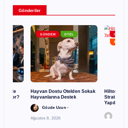
Gönderiler
EM
GÜNDEM
OTEL
GÜNDE
RLAR
TURIZM
urizmde
Hayvan Dostu Otelden Sokak
Hilton, Ku
 Gidiyor?
Hayvanlarına Destek
Stratejisin
Yapılandır
Gözde Uzun
Editör
Ağustos 8, 2026