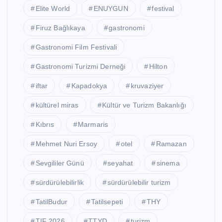
Elite World
ENUYGUN
festival
Firuz Bağlıkaya
gastronomi
Gastronomi Film Festivali
Gastronomi Turizmi Derneği
Hilton
iftar
Kapadokya
kruvaziyer
kültürel miras
Kültür ve Turizm Bakanlığı
Kıbrıs
Marmaris
Mehmet Nuri Ersoy
otel
Ramazan
Sevgililer Günü
seyahat
sinema
sürdürülebilirlik
sürdürülebilir turizm
TatilBudur
Tatilsepeti
THY
TIF 2026
TTYD
turizm