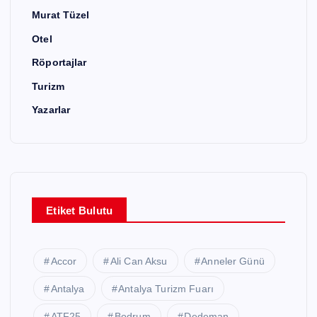
Murat Tüzel
Otel
Röportajlar
Turizm
Yazarlar
Etiket Bulutu
Accor
Ali Can Aksu
Anneler Günü
Antalya
Antalya Turizm Fuarı
ATF25
Bodrum
Dedeman