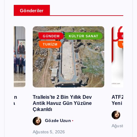
Gönderiler
ZM
GÜNDEM
KÜLTÜR SANAT
ETKINL
TURIZM
TURIZM
zon İçin
Tralleis’te 2 Bin Yıllık Dev
ATF26’da 
ınmaya
Antik Havuz Gün Yüzüne
Yeni Nesil
Çıkarıldı
Gözde
Gözde Uzun
Ağustos 5, 
Ağustos 5, 2026