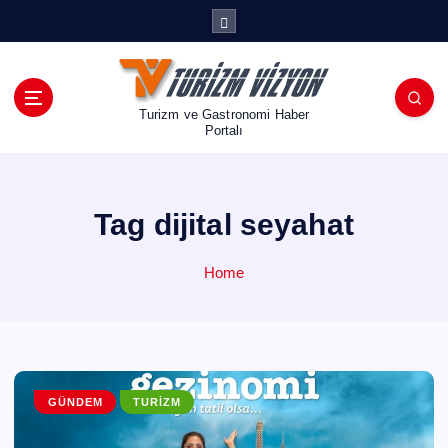
İ
ç
e
r
i
Turizm ve Gastronomi Haber
ğ
Portalı
e
a
t
Tag dijital seyahat
l
a
Home
GÜNDEM
TURIZM