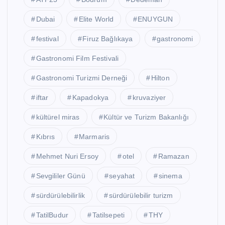
Dubai
Elite World
ENUYGUN
festival
Firuz Bağlıkaya
gastronomi
Gastronomi Film Festivali
Gastronomi Turizmi Derneği
Hilton
iftar
Kapadokya
kruvaziyer
kültürel miras
Kültür ve Turizm Bakanlığı
Kıbrıs
Marmaris
Mehmet Nuri Ersoy
otel
Ramazan
Sevgililer Günü
seyahat
sinema
sürdürülebilirlik
sürdürülebilir turizm
TatilBudur
Tatilsepeti
THY