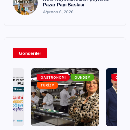
Pazar Payı Baskısı
Ağustos 6, 2026
Gönderiler
DEM
GASTRONOMI
GÜNDEM
GENEL
TURIZM