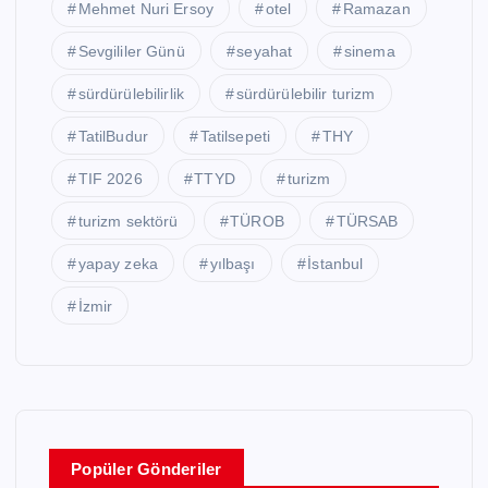
Mehmet Nuri Ersoy
otel
Ramazan
Sevgililer Günü
seyahat
sinema
sürdürülebilirlik
sürdürülebilir turizm
TatilBudur
Tatilsepeti
THY
TIF 2026
TTYD
turizm
turizm sektörü
TÜROB
TÜRSAB
yapay zeka
yılbaşı
İstanbul
İzmir
Popüler Gönderiler