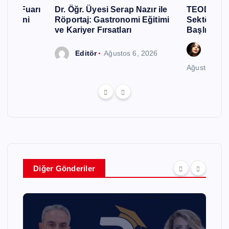
urizm Fuarı
Dr. Öğr. Üyesi Serap Nazır ile
TEODER Aka
ellerini
Röportaj: Gastronomi Eğitimi
Sektöründ
ve Kariyer Fırsatları
Başlıyor
Gözde
Editör
Ağustos 6, 2026
Ağustos 6, 
Diğer Gönderiler