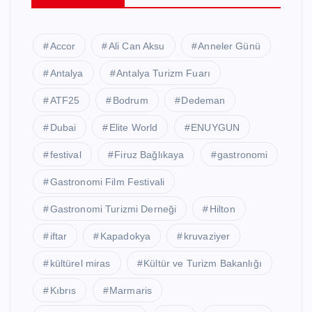
Accor
Ali Can Aksu
Anneler Günü
Antalya
Antalya Turizm Fuarı
ATF25
Bodrum
Dedeman
Dubai
Elite World
ENUYGUN
festival
Firuz Bağlıkaya
gastronomi
Gastronomi Film Festivali
Gastronomi Turizmi Derneği
Hilton
iftar
Kapadokya
kruvaziyer
kültürel miras
Kültür ve Turizm Bakanlığı
Kıbrıs
Marmaris