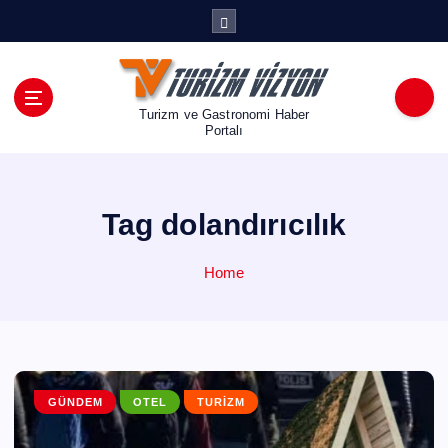
İ
ç
e
r
i
Turizm ve Gastronomi Haber
ğ
Portalı
e
a
t
Tag dolandırıcılık
l
a
Home
GÜNDEM
OTEL
TURIZM