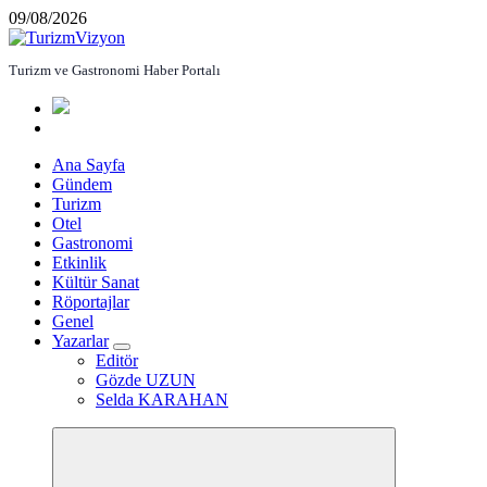
İçeriğe
09/08/2026
atla
Turizm ve Gastronomi Haber Portalı
Ana Sayfa
Gündem
Turizm
Otel
Gastronomi
Etkinlik
Kültür Sanat
Röportajlar
Genel
Yazarlar
Editör
Gözde UZUN
Selda KARAHAN