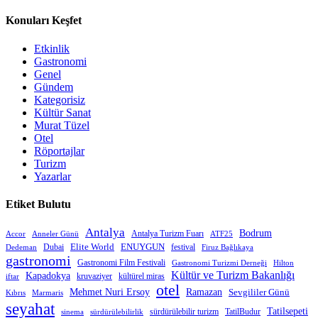
Konuları Keşfet
Etkinlik
Gastronomi
Genel
Gündem
Kategorisiz
Kültür Sanat
Murat Tüzel
Otel
Röportajlar
Turizm
Yazarlar
Etiket Bulutu
Antalya
Bodrum
Antalya Turizm Fuarı
Accor
Anneler Günü
ATF25
Elite World
Dubai
ENUYGUN
festival
Dedeman
Firuz Bağlıkaya
gastronomi
Gastronomi Film Festivali
Gastronomi Turizmi Derneği
Hilton
Kültür ve Turizm Bakanlığı
Kapadokya
kruvaziyer
iftar
kültürel miras
otel
Mehmet Nuri Ersoy
Ramazan
Sevgililer Günü
Kıbrıs
Marmaris
seyahat
Tatilsepeti
sürdürülebilir turizm
TatilBudur
sinema
sürdürülebilirlik