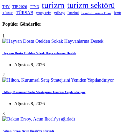
turizm
turizm sektörü
THY
TIF 2026
TTYD
TÜRSAB
yapay zeka
yılbaşı
İstanbul
İzmir
TÜROB
İstanbul Turizm Fuarı
Popüler Gönderiler
1
Hayvan Dostu Otelden Sokak Hayvanlarına Destek
Ağustos 8, 2026
2
Hilton, Kurumsal Satış Stratejisini Yeniden Yapılandırıyor
Ağustos 8, 2026
3
Bakan Ersoy, Acun Ilıcalı’yı ağırladı