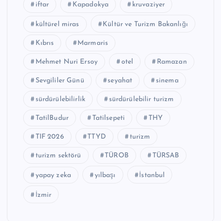
iftar
Kapadokya
kruvaziyer
kültürel miras
Kültür ve Turizm Bakanlığı
Kıbrıs
Marmaris
Mehmet Nuri Ersoy
otel
Ramazan
Sevgililer Günü
seyahat
sinema
sürdürülebilirlik
sürdürülebilir turizm
TatilBudur
Tatilsepeti
THY
TIF 2026
TTYD
turizm
turizm sektörü
TÜROB
TÜRSAB
yapay zeka
yılbaşı
İstanbul
İzmir