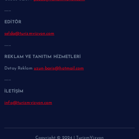
-----
EDİTÖR
selda@turizmvizyon.com
-----
REKLAM VE TANITIM HİZMETLERİ
Detay Reklam
uzun-baris@hotmail.com
-----
İLETİŞİM
info@turizmvizyon.com
Copyright © 2024 | TurizmVizyon