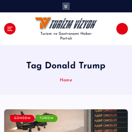
İ
ç
e
r
i
Turizm ve Gastronomi Haber
ğ
Portalı
e
a
t
Tag Donald Trump
l
a
Home
GÜNDEM
TURIZM