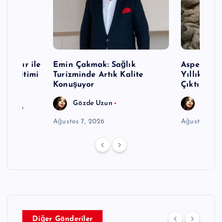
p Nazır ile
Emin Çakmak: Sağlık
Aspendos’t
mi Eğitimi
Turizminde Artık Kalite
Yıllık Se
rı
Konuşuyor
Çıktı
Gözde Uzun
Gözde
6, 2026
Ağustos 7, 2026
Ağustos 7, 
Diğer Gönderiler