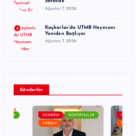
Saracak
Ağustos 7, 2026
Kaçkarlar’da UTMB Heyecanı
4
Yeniden Başlıyor
Ağustos 7, 2026
Gönderiler
GÜNDEM
GÜNDEM
RÖPORTAJLAR
GÜNDE
TURIZM
TURIZM