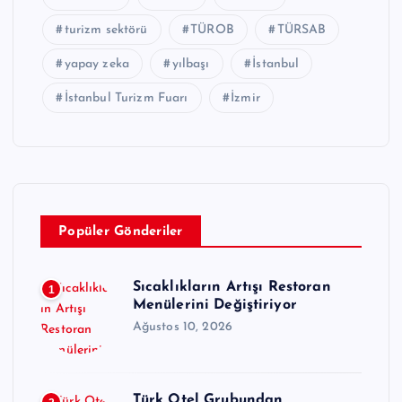
turizm sektörü
TÜROB
TÜRSAB
yapay zeka
yılbaşı
İstanbul
İstanbul Turizm Fuarı
İzmir
Popüler Gönderiler
Sıcaklıkların Artışı Restoran
1
Menülerini Değiştiriyor
Ağustos 10, 2026
Türk Otel Grubundan