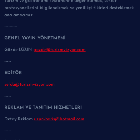
Turizm ve gastronomi sektörlerine değer katmak, sektör
profesyonellerini bilgilendirmek ve yenilikçi fikirleri desteklemek
ana amacımız.
----------
GENEL YAYIN YÖNETMENİ
Gözde UZUN
gozde@turizmvizyon.com
-----
EDİTÖR
selda@turizmvizyon.com
-----
REKLAM VE TANITIM HİZMETLERİ
Detay Reklam
uzun-baris@hotmail.com
-----