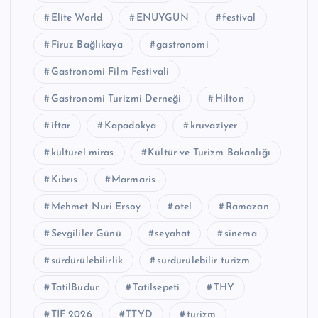
Elite World
ENUYGUN
festival
Firuz Bağlıkaya
gastronomi
Gastronomi Film Festivali
Gastronomi Turizmi Derneği
Hilton
iftar
Kapadokya
kruvaziyer
kültürel miras
Kültür ve Turizm Bakanlığı
Kıbrıs
Marmaris
Mehmet Nuri Ersoy
otel
Ramazan
Sevgililer Günü
seyahat
sinema
sürdürülebilirlik
sürdürülebilir turizm
TatilBudur
Tatilsepeti
THY
TIF 2026
TTYD
turizm