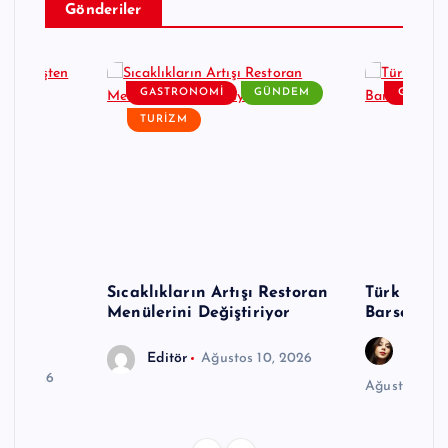
Gönderiler
ZM
GASTRONOMI
GÜNDEM
GÜNDE
TURIZM
it:
Sıcaklıkların Artışı Restoran
Türk Otel
lık
Menülerini Değiştiriyor
Barselona’
Gözde
Editör
Ağustos 10, 2026
10, 2026
Ağustos 10,