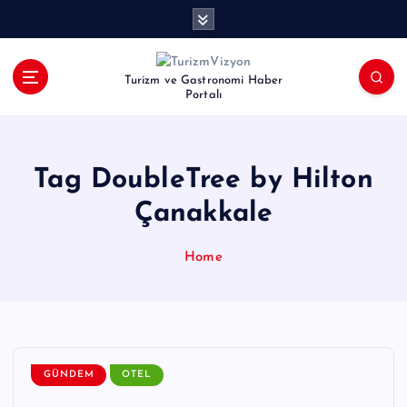
İ
ç
e
r
Turizm ve Gastronomi Haber
i
Portalı
ğ
e
a
Tag DoubleTree by Hilton
t
l
Çanakkale
a
Home
GÜNDEM
OTEL