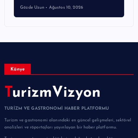
Gözde Uzun
Ağustos 10, 2026
Künye
TurizmVizyon
TURİZM VE GASTRONOMİ HABER PLATFORMU
Turizm ve gastronomi alanındaki en güncel gelişmeleri, sektörel
analizleri ve röportajları yayınlayan bir haber platformu.