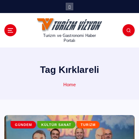
İ
ç
e
r
i
Turizm ve Gastronomi Haber
ğ
Portalı
e
a
t
Tag Kırklareli
l
a
Home
GÜNDEM
KÜLTÜR SANAT
TURIZM