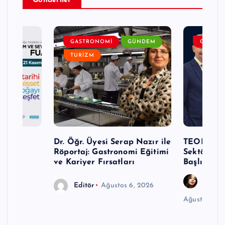
Gönderiler
DEM
GASTRONOMI
GÜNDEM
GENEL
TURIZM
Turizm
Dr. Öğr. Üyesi Serap Nazır ile
TEODER Ak
Röportaj: Gastronomi Eğitimi
Sektöründ
ve Kariyer Fırsatları
Başlıyor
Gözde
Editör
Ağustos 6, 2026
Ağustos 6, 