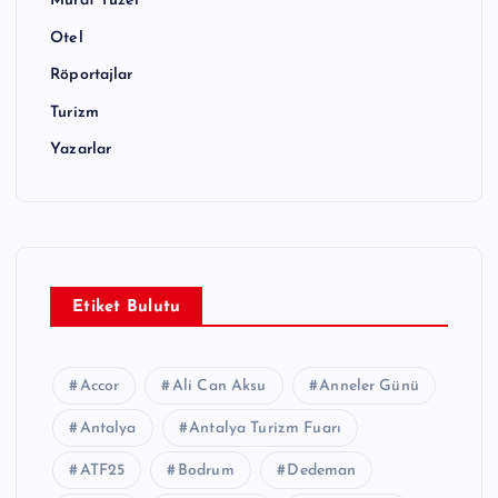
Murat Tüzel
Otel
Röportajlar
Turizm
Yazarlar
Etiket Bulutu
Accor
Ali Can Aksu
Anneler Günü
Antalya
Antalya Turizm Fuarı
ATF25
Bodrum
Dedeman