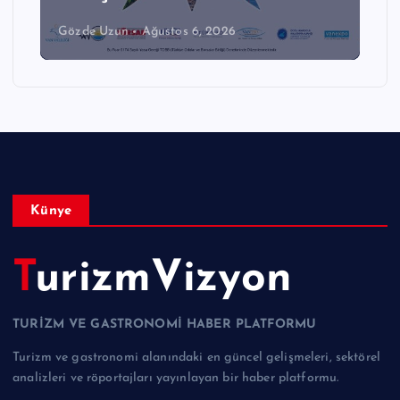
Gözde Uzun
Ağustos 6, 2026
Künye
TurizmVizyon
TURİZM VE GASTRONOMİ HABER PLATFORMU
Turizm ve gastronomi alanındaki en güncel gelişmeleri, sektörel
analizleri ve röportajları yayınlayan bir haber platformu.