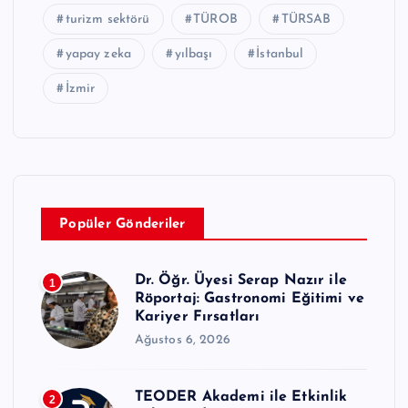
turizm sektörü
TÜROB
TÜRSAB
yapay zeka
yılbaşı
İstanbul
İzmir
Popüler Gönderiler
Dr. Öğr. Üyesi Serap Nazır ile
1
Röportaj: Gastronomi Eğitimi ve
Kariyer Fırsatları
Ağustos 6, 2026
TEODER Akademi ile Etkinlik
2