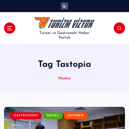
İ
ç
e
r
i
Turizm ve Gastronomi Haber
ğ
Portalı
e
a
t
Tag Tastopia
l
a
Home
GASTRONOMI
GENEL
GÜNDEM