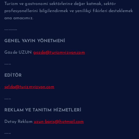
Turizm ve gastronomi sektörlerine değer katmak, sektör
profesyonellerini bilgilendirmek ve yenilikçi fikirleri desteklemek
ana amacımız.
----------
GENEL YAYIN YÖNETMENİ
Gözde UZUN
gozde@turizmvizyon.com
-----
EDİTÖR
selda@turizmvizyon.com
-----
REKLAM VE TANITIM HİZMETLERİ
Detay Reklam
uzun-baris@hotmail.com
-----