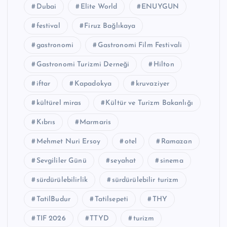
Dubai
Elite World
ENUYGUN
festival
Firuz Bağlıkaya
gastronomi
Gastronomi Film Festivali
Gastronomi Turizmi Derneği
Hilton
iftar
Kapadokya
kruvaziyer
kültürel miras
Kültür ve Turizm Bakanlığı
Kıbrıs
Marmaris
Mehmet Nuri Ersoy
otel
Ramazan
Sevgililer Günü
seyahat
sinema
sürdürülebilirlik
sürdürülebilir turizm
TatilBudur
Tatilsepeti
THY
TIF 2026
TTYD
turizm