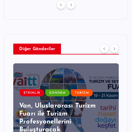
Diğer Gönderiler
ETKINLIK
GÜNDEM
TURIZM
Van, Uluslararası Turizm
a
Fuarı ile Turizm
Profesyonellerini
Buluşturacak