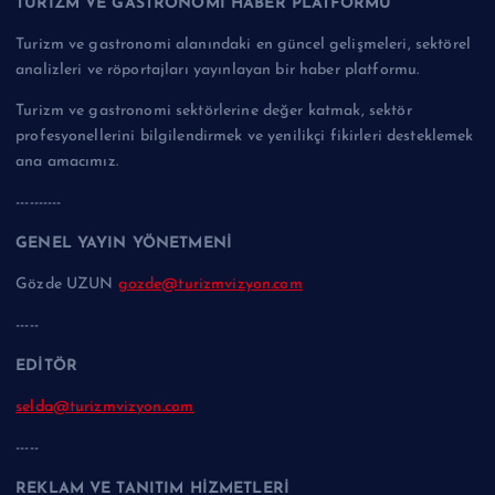
TURİZM VE GASTRONOMİ HABER PLATFORMU
Turizm ve gastronomi alanındaki en güncel gelişmeleri, sektörel
analizleri ve röportajları yayınlayan bir haber platformu.
Turizm ve gastronomi sektörlerine değer katmak, sektör
profesyonellerini bilgilendirmek ve yenilikçi fikirleri desteklemek
ana amacımız.
----------
GENEL YAYIN YÖNETMENİ
Gözde UZUN
gozde@turizmvizyon.com
-----
EDİTÖR
selda@turizmvizyon.com
-----
REKLAM VE TANITIM HİZMETLERİ