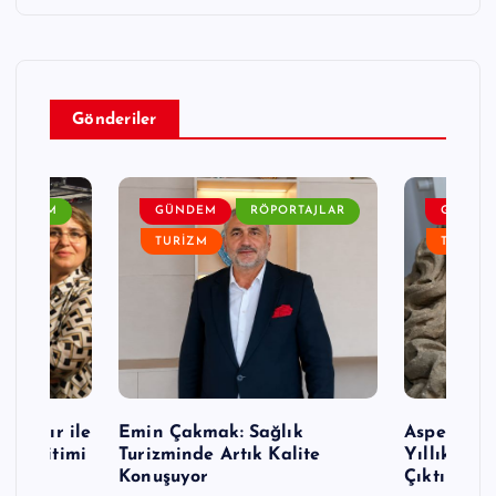
Gönderiler
GÜNDEM
GÜNDEM
RÖPORTAJLAR
GÜNDE
TURIZM
TURIZM
p Nazır ile
Emin Çakmak: Sağlık
Aspendos’t
mi Eğitimi
Turizminde Artık Kalite
Yıllık Se
rı
Konuşuyor
Çıktı