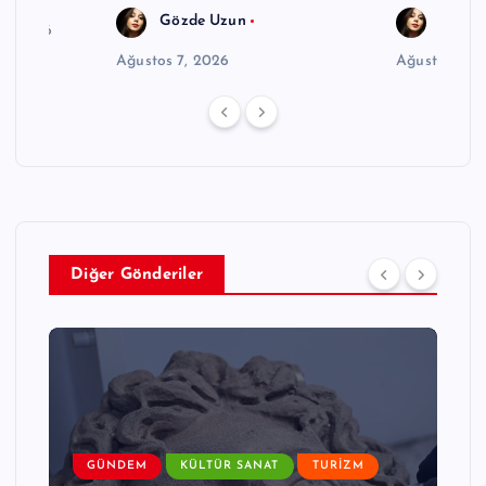
Gözde Uzun
Gözde
6, 2026
Ağustos 7, 2026
Ağustos 7, 
Diğer Gönderiler
GÜNDEM
KÜLTÜR SANAT
TURIZM