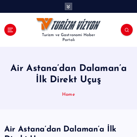
İ
ç
e
r
i
Turizm ve Gastronomi Haber
ğ
Portalı
e
a
t
Air Astana’dan Dalaman’a
l
a
İlk Direkt Uçuş
Home
Air Astana’dan Dalaman’a İlk