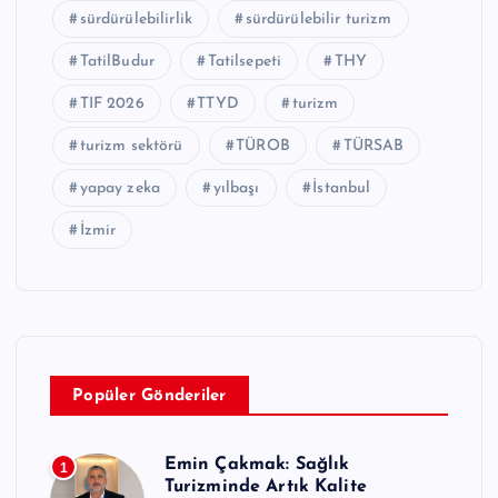
sürdürülebilirlik
sürdürülebilir turizm
TatilBudur
Tatilsepeti
THY
TIF 2026
TTYD
turizm
turizm sektörü
TÜROB
TÜRSAB
yapay zeka
yılbaşı
İstanbul
İzmir
Popüler Gönderiler
Emin Çakmak: Sağlık
1
Turizminde Artık Kalite