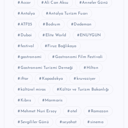
Accor
Ali Can Aksu
Anneler Günü
Antalya
Antalya Turizm Fuarı
ATF25
Bodrum
Dedeman
Dubai
Elite World
ENUYGUN
festival
Firuz Bağlıkaya
gastronomi
Gastronomi Film Festivali
Gastronomi Turizmi Derneği
Hilton
iftar
Kapadokya
kruvaziyer
kültürel miras
Kültür ve Turizm Bakanlığı
Kıbrıs
Marmaris
Mehmet Nuri Ersoy
otel
Ramazan
Sevgililer Günü
seyahat
sinema