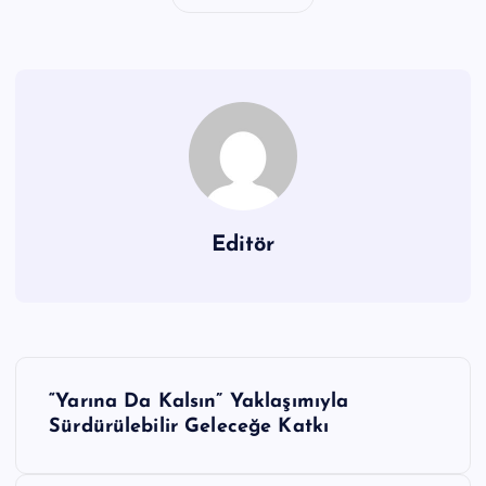
Editör
Y
“Yarına Da Kalsın” Yaklaşımıyla
a
Sürdürülebilir Geleceğe Katkı
z