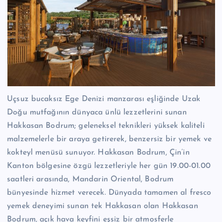
Uçsuz bucaksız Ege Denizi manzarası eşliğinde Uzak
Doğu mutfağının dünyaca ünlü lezzetlerini sunan
Hakkasan Bodrum; geleneksel teknikleri yüksek kaliteli
malzemelerle bir araya getirerek, benzersiz bir yemek ve
kokteyl menüsü sunuyor. Hakkasan Bodrum, Çin’in
Kanton bölgesine özgü lezzetleriyle her gün 19.00-01.00
saatleri arasında, Mandarin Oriental, Bodrum
bünyesinde hizmet verecek. Dünyada tamamen al fresco
yemek deneyimi sunan tek Hakkasan olan Hakkasan
Bodrum, açık hava keyfini eşsiz bir atmosferle