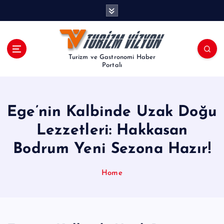
İ
ç
e
r
i
Turizm ve Gastronomi Haber
ğ
Portalı
e
a
t
Ege’nin Kalbinde Uzak Doğu
l
a
Lezzetleri: Hakkasan
Bodrum Yeni Sezona Hazır!
Home