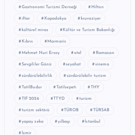
Gastronomi Turizmi Derneği
Hilton
iftar
Kapadokya
kruvaziyer
kültürel miras
Kültür ve Turizm Bakanlığı
Kıbrıs
Marmaris
Mehmet Nuri Ersoy
otel
Ramazan
Sevgililer Günü
seyahat
sinema
sürdürülebilirlik
sürdürülebilir turizm
TatilBudur
Tatilsepeti
THY
TIF 2026
TTYD
turizm
turizm sektörü
TÜROB
TÜRSAB
yapay zeka
yılbaşı
İstanbul
İzmir