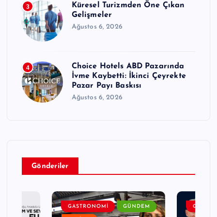
Küresel Turizmden Öne Çıkan
3
Gelişmeler
Ağustos 6, 2026
Choice Hotels ABD Pazarında
4
İvme Kaybetti: İkinci Çeyrekte
Pazar Payı Baskısı
Ağustos 6, 2026
Gönderiler
DEM
GASTRONOMI
GÜNDEM
GENEL