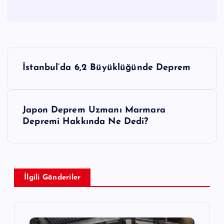
Y
İstanbul’da 6,2 Büyüklüğünde Deprem
a
z
Japon Deprem Uzmanı Marmara
ı
Depremi Hakkında Ne Dedi?
g
e
z
İlgili Gönderiler
i
n