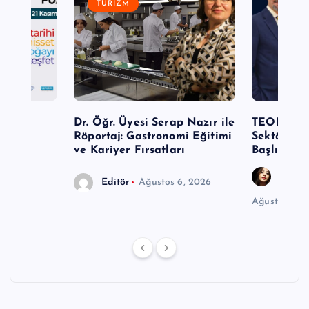
TURIZM
Turizm
Dr. Öğr. Üyesi Serap Nazır ile
TEODER Ak
Röportaj: Gastronomi Eğitimi
Sektöründ
ve Kariyer Fırsatları
Başlıyor
Gözde
Editör
Ağustos 6, 2026
Ağustos 6, 