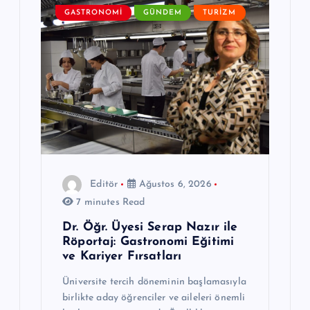
m
GASTRONOMI
GÜNDEM
TURIZM
e
s
i
Editör
Ağustos 6, 2026
7 minutes Read
Dr. Öğr. Üyesi Serap Nazır ile
Röportaj: Gastronomi Eğitimi
ve Kariyer Fırsatları
Üniversite tercih döneminin başlamasıyla
birlikte aday öğrenciler ve aileleri önemli