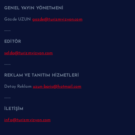
GENEL YAYIN YÖNETMENİ
Gözde UZUN
gozde@turizmvizyon.com
-----
EDİTÖR
selda@turizmvizyon.com
-----
REKLAM VE TANITIM HİZMETLERİ
Detay Reklam
uzun-baris@hotmail.com
-----
İLETİŞİM
info@turizmvizyon.com