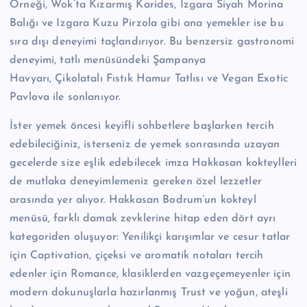
Örneği, Wok’ta Kızarmış Karides, Izgara Siyah Morina
Balığı ve Izgara Kuzu Pirzola gibi ana yemekler ise bu
sıra dışı deneyimi taçlandırıyor. Bu benzersiz gastronomi
deneyimi, tatlı menüsündeki Şampanya
Havyarı, Çikolatalı Fıstık Hamur Tatlısı ve Vegan Exotic
Pavlova ile sonlanıyor.
İster yemek öncesi keyifli sohbetlere başlarken tercih
edebileciğiniz, isterseniz de yemek sonrasında uzayan
gecelerde size eşlik edebilecek imza Hakkasan kokteylleri
de mutlaka deneyimlemeniz gereken özel lezzetler
arasında yer alıyor. Hakkasan Bodrum’un kokteyl
menüsü, farklı damak zevklerine hitap eden dört ayrı
kategoriden oluşuyor: Yenilikçi karışımlar ve cesur tatlar
için Captivation, çiçeksi ve aromatik notaları tercih
edenler için Romance, klasiklerden vazgeçemeyenler için
modern dokunuşlarla hazırlanmış Trust ve yoğun, ateşli