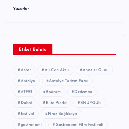
Yazarlar
Etiket Bulutu
Accor
Ali Can Aksu
Anneler Günü
Antalya
Antalya Turizm Fuarı
ATF25
Bodrum
Dedeman
Dubai
Elite World
ENUYGUN
festival
Firuz Bağlıkaya
gastronomi
Gastronomi Film Festivali