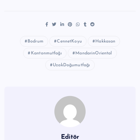
Bodrum
CennetKoyu
Hakkasan
Kantonmutfağı
MandarinOriental
UzakDoğumutfağı
Editör