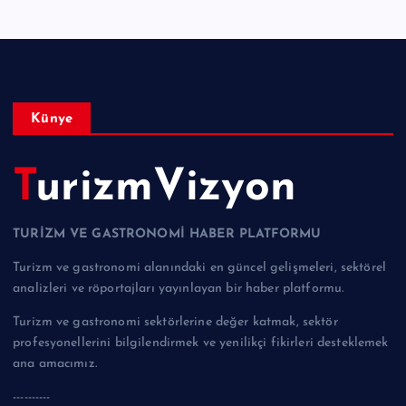
Künye
TurizmVizyon
TURİZM VE GASTRONOMİ HABER PLATFORMU
Turizm ve gastronomi alanındaki en güncel gelişmeleri, sektörel
analizleri ve röportajları yayınlayan bir haber platformu.
Turizm ve gastronomi sektörlerine değer katmak, sektör
profesyonellerini bilgilendirmek ve yenilikçi fikirleri desteklemek
ana amacımız.
----------