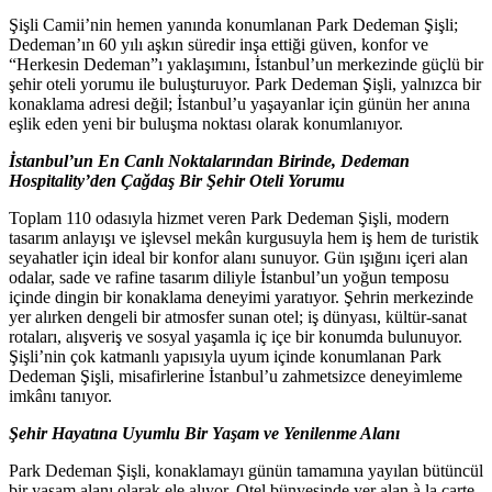
Şişli Camii’nin hemen yanında konumlanan Park Dedeman Şişli;
Dedeman’ın 60 yılı aşkın süredir inşa ettiği güven, konfor ve
“Herkesin Dedeman”ı yaklaşımını, İstanbul’un merkezinde güçlü bir
şehir oteli yorumu ile buluşturuyor. Park Dedeman Şişli, yalnızca bir
konaklama adresi değil; İstanbul’u yaşayanlar için günün her anına
eşlik eden yeni bir buluşma noktası olarak konumlanıyor.
İstanbul’un En Canlı Noktalarından Birinde, Dedeman
Hospitality’den Çağdaş Bir Şehir Oteli Yorumu
Toplam 110 odasıyla hizmet veren Park Dedeman Şişli, modern
tasarım anlayışı ve işlevsel mekân kurgusuyla hem iş hem de turistik
seyahatler için ideal bir konfor alanı sunuyor. Gün ışığını içeri alan
odalar, sade ve rafine tasarım diliyle İstanbul’un yoğun temposu
içinde dingin bir konaklama deneyimi yaratıyor. Şehrin merkezinde
yer alırken dengeli bir atmosfer sunan otel; iş dünyası, kültür-sanat
rotaları, alışveriş ve sosyal yaşamla iç içe bir konumda bulunuyor.
Şişli’nin çok katmanlı yapısıyla uyum içinde konumlanan Park
Dedeman Şişli, misafirlerine İstanbul’u zahmetsizce deneyimleme
imkânı tanıyor.
Şehir Hayatına Uyumlu Bir Yaşam ve Yenilenme Alanı
Park Dedeman Şişli, konaklamayı günün tamamına yayılan bütüncül
bir yaşam alanı olarak ele alıyor. Otel bünyesinde yer alan à la carte