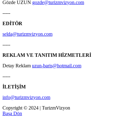
Gözde UZUN
gozde@turizmvizyon.com
-----
EDİTÖR
selda@turizmvizyon.com
-----
REKLAM VE TANITIM HİZMETLERİ
Detay Reklam
uzun-baris@hotmail.com
-----
İLETİŞİM
info@turizmvizyon.com
Copyright © 2024 | TurizmVizyon
Başa Dön