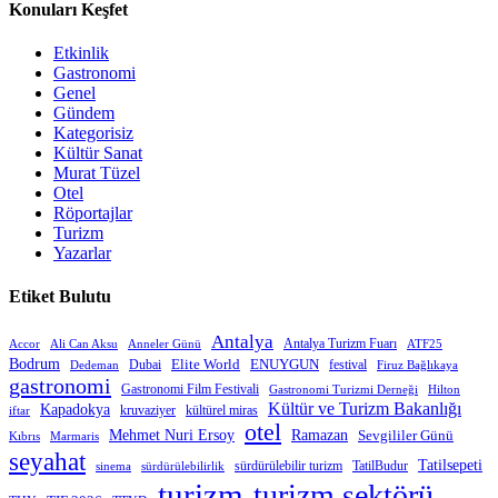
Konuları Keşfet
Etkinlik
Gastronomi
Genel
Gündem
Kategorisiz
Kültür Sanat
Murat Tüzel
Otel
Röportajlar
Turizm
Yazarlar
Etiket Bulutu
Antalya
Antalya Turizm Fuarı
Accor
Anneler Günü
Ali Can Aksu
ATF25
Bodrum
Elite World
Dubai
ENUYGUN
festival
Dedeman
Firuz Bağlıkaya
gastronomi
Gastronomi Film Festivali
Gastronomi Turizmi Derneği
Hilton
Kültür ve Turizm Bakanlığı
Kapadokya
kruvaziyer
iftar
kültürel miras
otel
Mehmet Nuri Ersoy
Ramazan
Sevgililer Günü
Kıbrıs
Marmaris
seyahat
Tatilsepeti
sürdürülebilir turizm
TatilBudur
sinema
sürdürülebilirlik
turizm
turizm sektörü