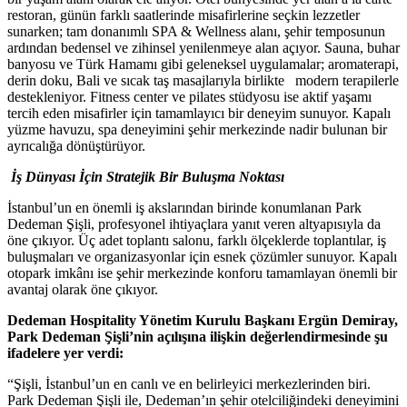
restoran, günün farklı saatlerinde misafirlerine seçkin lezzetler
sunarken; tam donanımlı SPA & Wellness alanı, şehir temposunun
ardından bedensel ve zihinsel yenilenmeye alan açıyor. Sauna, buhar
banyosu ve Türk Hamamı gibi geleneksel uygulamalar; aromaterapi,
derin doku, Bali ve sıcak taş masajlarıyla birlikte modern terapilerle
destekleniyor. Fitness center ve pilates stüdyosu ise aktif yaşamı
tercih eden misafirler için tamamlayıcı bir deneyim sunuyor. Kapalı
yüzme havuzu, spa deneyimini şehir merkezinde nadir bulunan bir
ayrıcalığa dönüştürüyor.
İş Dünyası İçin Stratejik Bir Buluşma Noktası
İstanbul’un en önemli iş akslarından birinde konumlanan Park
Dedeman Şişli, profesyonel ihtiyaçlara yanıt veren altyapısıyla da
öne çıkıyor. Üç adet toplantı salonu, farklı ölçeklerde toplantılar, iş
buluşmaları ve organizasyonlar için esnek çözümler sunuyor. Kapalı
otopark imkânı ise şehir merkezinde konforu tamamlayan önemli bir
avantaj olarak öne çıkıyor.
Dedeman Hospitality Yönetim Kurulu Başkanı Ergün Demiray,
Park Dedeman Şişli’nin açılışına ilişkin değerlendirmesinde şu
ifadelere yer verdi:
“Şişli, İstanbul’un en canlı ve en belirleyici merkezlerinden biri.
Park Dedeman Şişli ile, Dedeman’ın şehir otelciliğindeki deneyimini