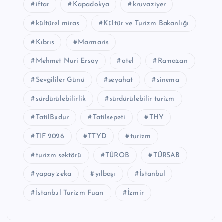
iftar
Kapadokya
kruvaziyer
kültürel miras
Kültür ve Turizm Bakanlığı
Kıbrıs
Marmaris
Mehmet Nuri Ersoy
otel
Ramazan
Sevgililer Günü
seyahat
sinema
sürdürülebilirlik
sürdürülebilir turizm
TatilBudur
Tatilsepeti
THY
TIF 2026
TTYD
turizm
turizm sektörü
TÜROB
TÜRSAB
yapay zeka
yılbaşı
İstanbul
İstanbul Turizm Fuarı
İzmir