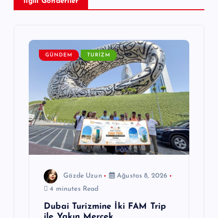
İlgili Gönderiler
i
n
m
GÜNDEM
TURIZM
e
s
i
Gözde Uzun
Ağustos 8, 2026
4 minutes Read
Dubai Turizmine İki FAM Trip
ile Yakın Mercek