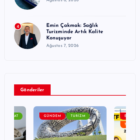
Ağustos 8, 2026
Emin Çakmak: Sağlık
4
Turizminde Artık Kalite
Konuşuyor
Ağustos 7, 2026
Gönderiler
ÜR SANAT
GÜNDEM
TURIZM
ETKINLI
TURIZM