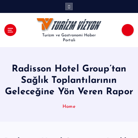
İ
ç
e
r
i
Turizm ve Gastronomi Haber
ğ
Portalı
e
a
t
Radisson Hotel Group’tan
l
a
Sağlık Toplantılarının
Geleceğine Yön Veren Rapor
Home