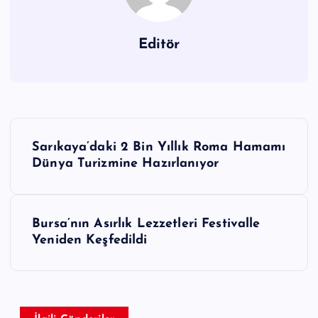
Editör
Y
Sarıkaya’daki 2 Bin Yıllık Roma Hamamı
a
Dünya Turizmine Hazırlanıyor
z
ı
Bursa’nın Asırlık Lezzetleri Festivalle
g
Yeniden Keşfedildi
e
z