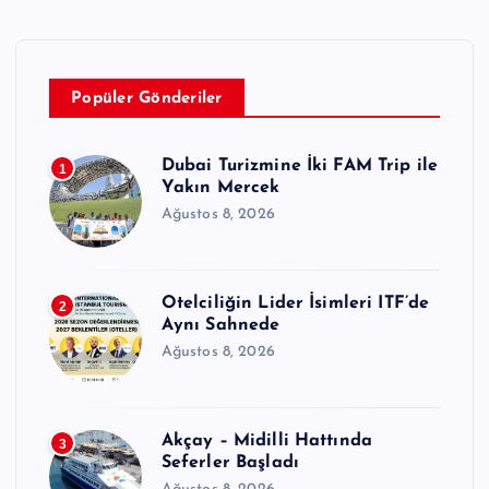
Popüler Gönderiler
Dubai Turizmine İki FAM Trip ile
1
Yakın Mercek
Ağustos 8, 2026
Otelciliğin Lider İsimleri ITF’de
2
Aynı Sahnede
Ağustos 8, 2026
Akçay – Midilli Hattında
3
Seferler Başladı