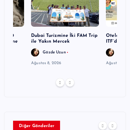
n 1.800
Dubai Turizmine İki FAM Trip
Otelciliğin
n Yüzüne
ile Yakın Mercek
ITF’de Ay
Gözde Uzun
Gözde
Ağustos 8, 2026
Ağustos 8, 
Diğer Gönderiler