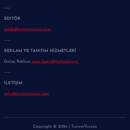
-----
EDİTÖR
selda@turizmvizyon.com
-----
REKLAM VE TANITIM HİZMETLERİ
Detay Reklam
uzun-baris@hotmail.com
-----
İLETİŞİM
info@turizmvizyon.com
Copyright © 2024 | TurizmVizyon