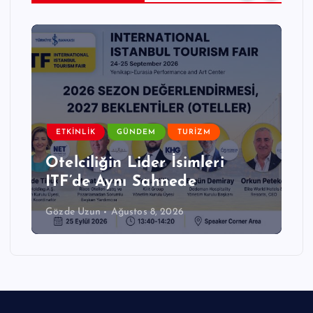
NLIK
GÜNDEM
TURIZM
GÜNDEM
T
ciliğin Lider İsimleri
Akçay – Mi
de Aynı Sahnede
Seferler B
Uzun
Ağustos 8, 2026
Gözde Uzun
Ağ