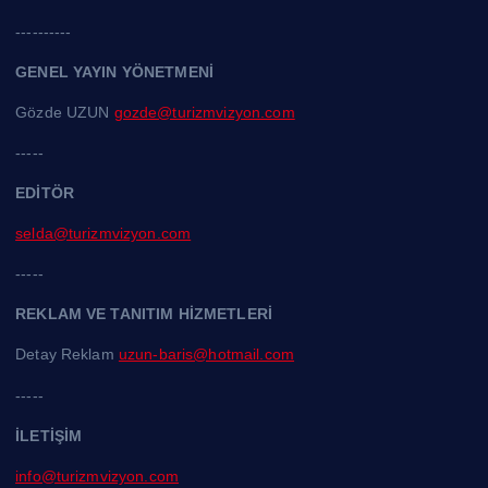
----------
GENEL YAYIN YÖNETMENİ
Gözde UZUN
gozde@turizmvizyon.com
-----
EDİTÖR
selda@turizmvizyon.com
-----
REKLAM VE TANITIM HİZMETLERİ
Detay Reklam
uzun-baris@hotmail.com
-----
İLETİŞİM
info@turizmvizyon.com