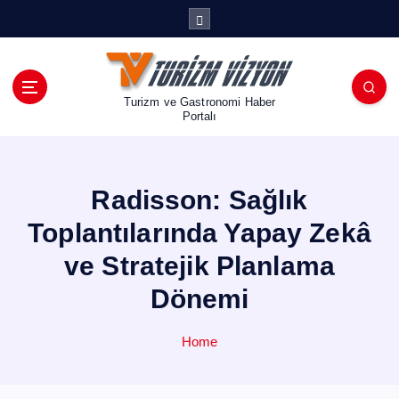
İ
ç
e
r
i
Turizm ve Gastronomi Haber
ğ
Portalı
e
a
t
Radisson: Sağlık
l
a
Toplantılarında Yapay Zekâ
ve Stratejik Planlama
Dönemi
Home