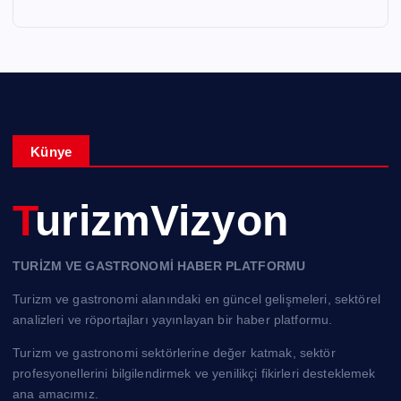
Künye
TurizmVizyon
TURİZM VE GASTRONOMİ HABER PLATFORMU
Turizm ve gastronomi alanındaki en güncel gelişmeleri, sektörel
analizleri ve röportajları yayınlayan bir haber platformu.
Turizm ve gastronomi sektörlerine değer katmak, sektör
profesyonellerini bilgilendirmek ve yenilikçi fikirleri desteklemek
ana amacımız.