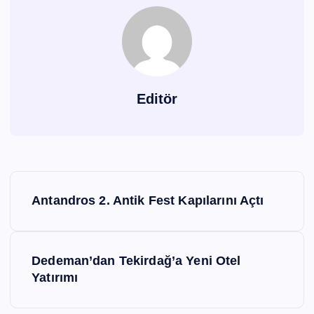
Editör
Y
Antandros 2. Antik Fest Kapılarını Açtı
a
z
Dedeman’dan Tekirdağ’a Yeni Otel
ı
Yatırımı
g