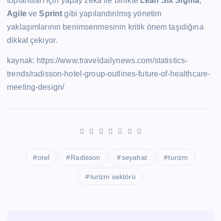
toplantıları için yapay zekâ ile birlikte
Lean Six Sigma
,
Agile
ve
Sprint
gibi yapılandırılmış yönetim
yaklaşımlarının benimsenmesinin kritik önem taşıdığına
dikkat çekiyor.
kaynak: https://www.traveldailynews.com/statistics-
trends/radisson-hotel-group-outlines-future-of-healthcare-
meeting-design/
otel
Radisson
seyahat
turizm
turizm sektörü