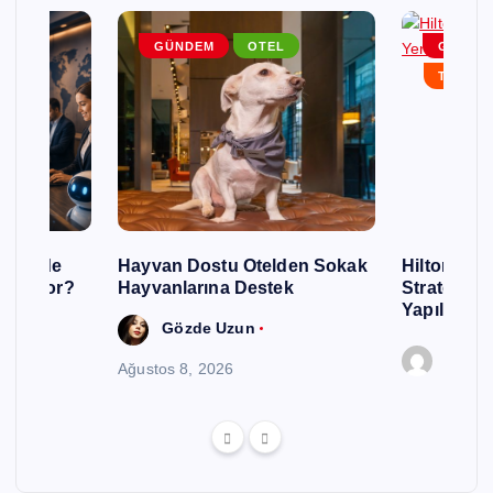
EM
GÜNDEM
OTEL
GÜNDE
RLAR
TURIZM
urizmde
Hayvan Dostu Otelden Sokak
Hilton, Ku
 Gidiyor?
Hayvanlarına Destek
Stratejisin
Yapılandır
Gözde Uzun
Editör
Ağustos 8, 2026