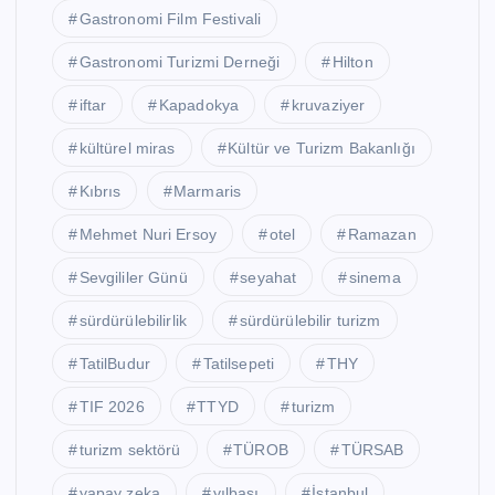
Gastronomi Film Festivali
Gastronomi Turizmi Derneği
Hilton
iftar
Kapadokya
kruvaziyer
kültürel miras
Kültür ve Turizm Bakanlığı
Kıbrıs
Marmaris
Mehmet Nuri Ersoy
otel
Ramazan
Sevgililer Günü
seyahat
sinema
sürdürülebilirlik
sürdürülebilir turizm
TatilBudur
Tatilsepeti
THY
TIF 2026
TTYD
turizm
turizm sektörü
TÜROB
TÜRSAB
yapay zeka
yılbaşı
İstanbul