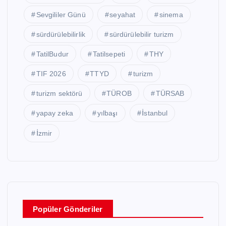
Sevgililer Günü
seyahat
sinema
sürdürülebilirlik
sürdürülebilir turizm
TatilBudur
Tatilsepeti
THY
TIF 2026
TTYD
turizm
turizm sektörü
TÜROB
TÜRSAB
yapay zeka
yılbaşı
İstanbul
İzmir
Popüler Gönderiler