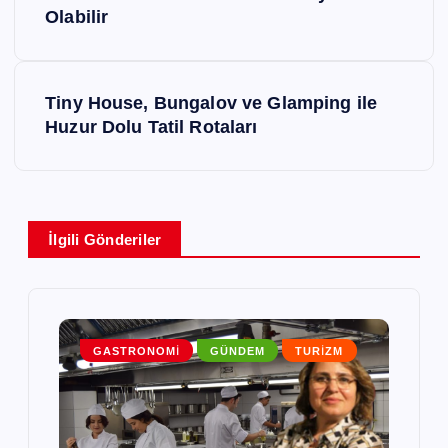
Olabilir
z
ı
g
Tiny House, Bungalov ve Glamping ile
Huzur Dolu Tatil Rotaları
e
z
i
İlgili Gönderiler
n
m
e
GASTRONOMI
GÜNDEM
TURIZM
s
i