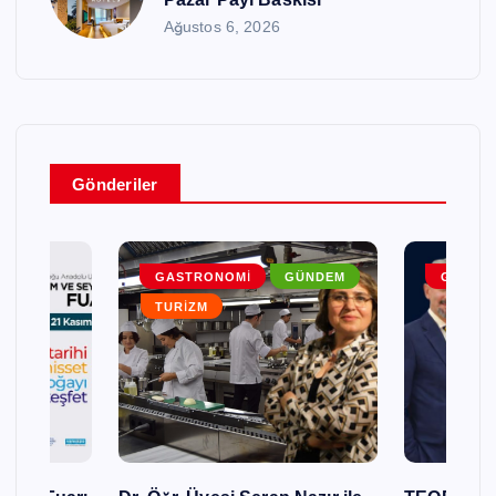
Ağustos 6, 2026
Gönderiler
DEM
GASTRONOMI
GÜNDEM
GENEL
TURIZM