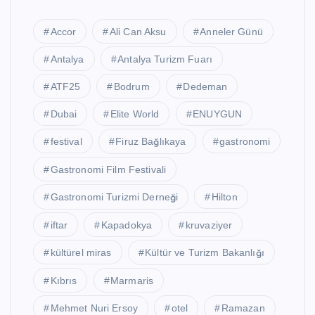
Accor
Ali Can Aksu
Anneler Günü
Antalya
Antalya Turizm Fuarı
ATF25
Bodrum
Dedeman
Dubai
Elite World
ENUYGUN
festival
Firuz Bağlıkaya
gastronomi
Gastronomi Film Festivali
Gastronomi Turizmi Derneği
Hilton
iftar
Kapadokya
kruvaziyer
kültürel miras
Kültür ve Turizm Bakanlığı
Kıbrıs
Marmaris
Mehmet Nuri Ersoy
otel
Ramazan