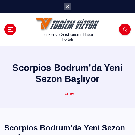
İ
ç
e
r
i
Turizm ve Gastronomi Haber
ğ
Portalı
e
a
t
Scorpios Bodrum’da Yeni
l
a
Sezon Başlıyor
Home
Scorpios Bodrum’da Yeni Sezon