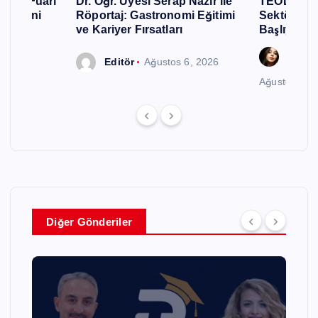
urizm Fuarı
Dr. Öğr. Üyesi Serap Nazır ile
TEODER Aka
ellerini
Röportaj: Gastronomi Eğitimi
Sektöründ
ve Kariyer Fırsatları
Başlıyor
Gözde
Editör
Ağustos 6, 2026
Ağustos 6, 
Diğer Gönderiler