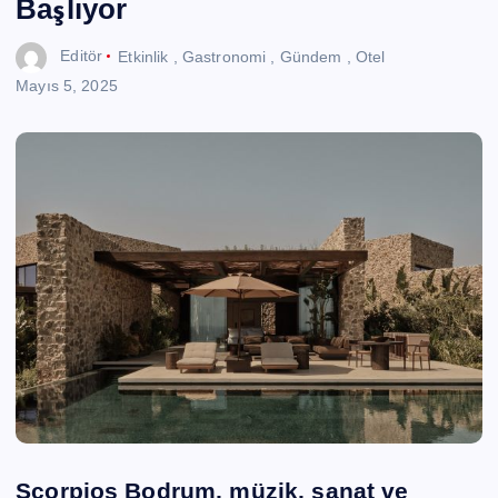
Başlıyor
Editör
Etkinlik
,
Gastronomi
,
Gündem
,
Otel
Mayıs 5, 2025
Scorpios Bodrum, müzik, sanat ve