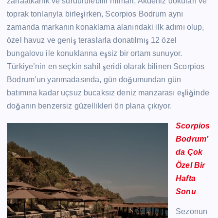
zanaatkarlık ve sürdürülebilir mimari, Akdeniz dokuları ve
toprak tonlarıyla birleşirken, Scorpios Bodrum aynı
zamanda markanın konaklama alanındaki ilk adımı olup,
özel havuz ve geniş teraslarla donatılmış 12 özel
bungalovu ile konuklarına eşsiz bir ortam sunuyor.
Türkiye’nin en seçkin sahil şeridi olarak bilinen Scorpios
Bodrum’un yarımadasında, gün doğumundan gün
batımına kadar uçsuz bucaksız deniz manzarası eşliğinde
doğanın benzersiz güzellikleri ön plana çıkıyor.
Scorpios
Bodrum’
da Çok
Özel Bir
Hafta
Sonu
Sezonun