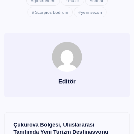
gastronomi
müzik
sanat
Scorpios Bodrum
yeni sezon
Editör
Y
Çukurova Bölgesi, Uluslararası
a
Tanıtımda Yeni Turizm Destinasyonu