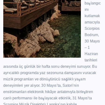
başlangıc
ını
kutlamak
amacıyla
Scorpios
Bodrum,
30 Mayıs
– 1
Haziran
tarihleri
arasında üç günlük bir hafta sonu deneyimi sunuyor. Bu
ayrıcalıklı programda yaz sezonuna damgasını vuracak
müzik programları ve dönüştürücü sağlıklı yaşam
deneyimleri yer alıyor. 30 Mayıs’ta, Satori’nin
enstrümanları elektronik hikâye anlatımıyla birleştiren
canlı performansı ile başlayacak etkinlik, 31 Mayıs’ta
Scorpios Müzik Direktörü Lannka’nın kabile