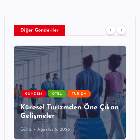
Diğer Gönderiler
GÜNDEM
OTEL
TURIZM
Choice Hotels ABD Pazarında
n
İvme Kaybetti: İkinci
Çeyrekte Pazar Payı Baskısı
Editör
Ağustos 6, 2026