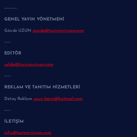
----------
GENEL YAYIN YÖNETMENİ
Gözde UZUN
gozde@turizmvizyon.com
-----
EDİTÖR
selda@turizmvizyon.com
-----
REKLAM VE TANITIM HİZMETLERİ
Detay Reklam
uzun-baris@hotmail.com
-----
İLETİŞİM
info@turizmvizyon.com