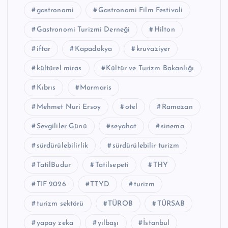
gastronomi
Gastronomi Film Festivali
Gastronomi Turizmi Derneği
Hilton
iftar
Kapadokya
kruvaziyer
kültürel miras
Kültür ve Turizm Bakanlığı
Kıbrıs
Marmaris
Mehmet Nuri Ersoy
otel
Ramazan
Sevgililer Günü
seyahat
sinema
sürdürülebilirlik
sürdürülebilir turizm
TatilBudur
Tatilsepeti
THY
TIF 2026
TTYD
turizm
turizm sektörü
TÜROB
TÜRSAB
yapay zeka
yılbaşı
İstanbul