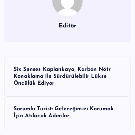
Editör
Y
Six Senses Kaplankaya, Karbon Nötr
a
Konaklama ile Sürdürülebilir Lükse
Öncülük Ediyor
z
ı
g
Sorumlu Turist: Geleceğimizi Korumak
İçin Atılacak Adımlar
e
z