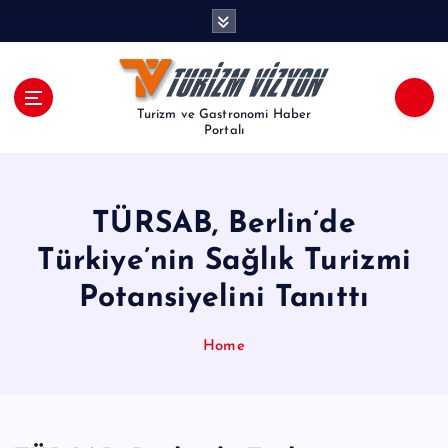
İ
ç
e
r
i
Turizm ve Gastronomi Haber
ğ
Portalı
e
a
t
TÜRSAB, Berlin’de
l
a
Türkiye’nin Sağlık Turizmi
Potansiyelini Tanıttı
Home