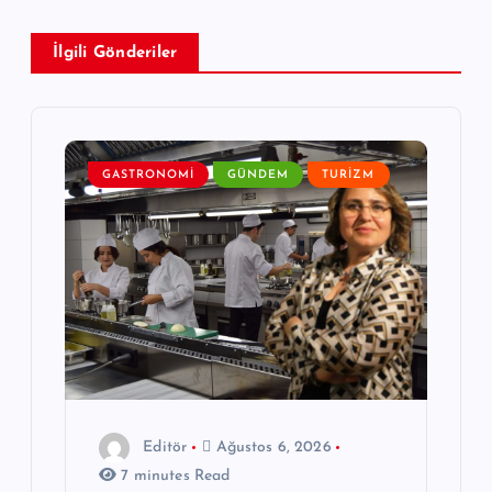
i
İlgili Gönderiler
n
m
e
GASTRONOMI
GÜNDEM
TURIZM
s
i
Editör
Ağustos 6, 2026
7 minutes Read