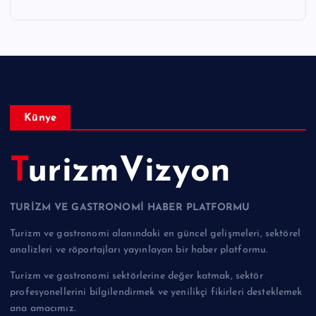
Künye
TurizmVizyon
TURİZM VE GASTRONOMİ HABER PLATFORMU
Turizm ve gastronomi alanındaki en güncel gelişmeleri, sektörel
analizleri ve röportajları yayınlayan bir haber platformu.
Turizm ve gastronomi sektörlerine değer katmak, sektör
profesyonellerini bilgilendirmek ve yenilikçi fikirleri desteklemek
ana amacımız.