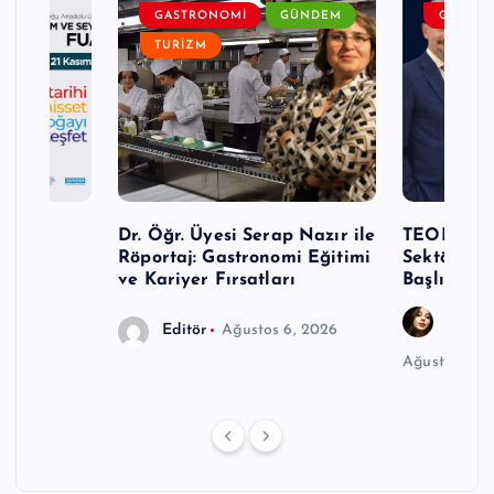
DEM
GASTRONOMI
GÜNDEM
GENEL
TURIZM
Turizm
Dr. Öğr. Üyesi Serap Nazır ile
TEODER Ak
Röportaj: Gastronomi Eğitimi
Sektöründ
ve Kariyer Fırsatları
Başlıyor
Gözde
Editör
Ağustos 6, 2026
Ağustos 6, 