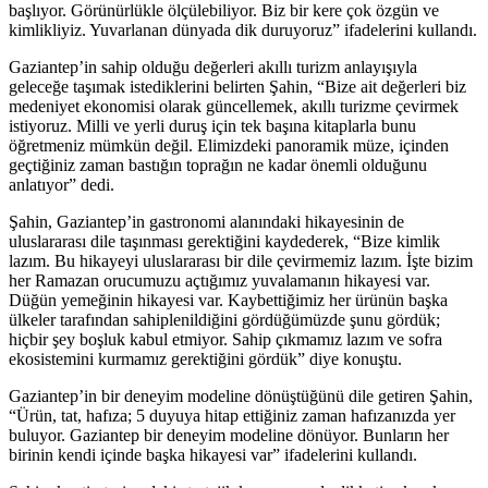
başlıyor. Görünürlükle ölçülebiliyor. Biz bir kere çok özgün ve
kimlikliyiz. Yuvarlanan dünyada dik duruyoruz” ifadelerini kullandı.
Gaziantep’in sahip olduğu değerleri akıllı turizm anlayışıyla
geleceğe taşımak istediklerini belirten Şahin, “Bize ait değerleri biz
medeniyet ekonomisi olarak güncellemek, akıllı turizme çevirmek
istiyoruz. Milli ve yerli duruş için tek başına kitaplarla bunu
öğretmeniz mümkün değil. Elimizdeki panoramik müze, içinden
geçtiğiniz zaman bastığın toprağın ne kadar önemli olduğunu
anlatıyor” dedi.
Şahin, Gaziantep’in gastronomi alanındaki hikayesinin de
uluslararası dile taşınması gerektiğini kaydederek, “Bize kimlik
lazım. Bu hikayeyi uluslararası bir dile çevirmemiz lazım. İşte bizim
her Ramazan orucumuzu açtığımız yuvalamanın hikayesi var.
Düğün yemeğinin hikayesi var. Kaybettiğimiz her ürünün başka
ülkeler tarafından sahiplenildiğini gördüğümüzde şunu gördük;
hiçbir şey boşluk kabul etmiyor. Sahip çıkmamız lazım ve sofra
ekosistemini kurmamız gerektiğini gördük” diye konuştu.
Gaziantep’in bir deneyim modeline dönüştüğünü dile getiren Şahin,
“Ürün, tat, hafıza; 5 duyuya hitap ettiğiniz zaman hafızanızda yer
buluyor. Gaziantep bir deneyim modeline dönüyor. Bunların her
birinin kendi içinde başka hikayesi var” ifadelerini kullandı.