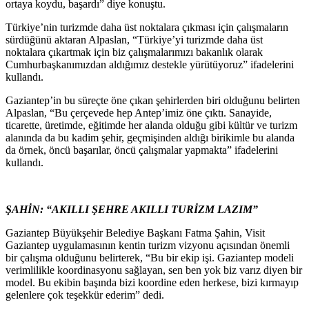
ortaya koydu, başardı” diye konuştu.
Türkiye’nin turizmde daha üst noktalara çıkması için çalışmaların
sürdüğünü aktaran Alpaslan, “Türkiye’yi turizmde daha üst
noktalara çıkartmak için biz çalışmalarımızı bakanlık olarak
Cumhurbaşkanımızdan aldığımız destekle yürütüyoruz” ifadelerini
kullandı.
Gaziantep’in bu süreçte öne çıkan şehirlerden biri olduğunu belirten
Alpaslan, “Bu çerçevede hep Antep’imiz öne çıktı. Sanayide,
ticarette, üretimde, eğitimde her alanda olduğu gibi kültür ve turizm
alanında da bu kadim şehir, geçmişinden aldığı birikimle bu alanda
da örnek, öncü başarılar, öncü çalışmalar yapmakta” ifadelerini
kullandı.
ŞAHİN: “AKILLI ŞEHRE AKILLI TURİZM LAZIM”
Gaziantep Büyükşehir Belediye Başkanı Fatma Şahin, Visit
Gaziantep uygulamasının kentin turizm vizyonu açısından önemli
bir çalışma olduğunu belirterek, “Bu bir ekip işi. Gaziantep modeli
verimlilikle koordinasyonu sağlayan, sen ben yok biz varız diyen bir
model. Bu ekibin başında bizi koordine eden herkese, bizi kırmayıp
gelenlere çok teşekkür ederim” dedi.