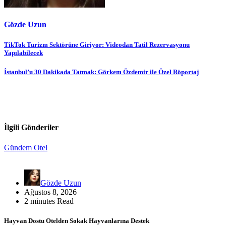
Gözde Uzun
Yazı
TikTok Turizm Sektörüne Giriyor: Videodan Tatil Rezervasyonu
Yapılabilecek
gezinmesi
İstanbul’u 30 Dakikada Tatmak: Görkem Özdemir ile Özel Röportaj
İlgili Gönderiler
Gündem
Otel
Gözde Uzun
Ağustos 8, 2026
2 minutes Read
Hayvan Dostu Otelden Sokak Hayvanlarına Destek