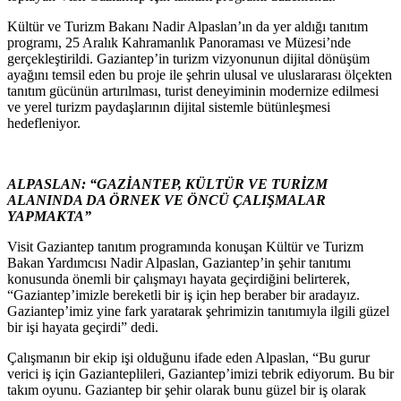
Kültür ve Turizm Bakanı Nadir Alpaslan’ın da yer aldığı tanıtım
programı, 25 Aralık Kahramanlık Panoraması ve Müzesi’nde
gerçekleştirildi. Gaziantep’in turizm vizyonunun dijital dönüşüm
ayağını temsil eden bu proje ile şehrin ulusal ve uluslararası ölçekten
tanıtım gücünün artırılması, turist deneyiminin modernize edilmesi
ve yerel turizm paydaşlarının dijital sistemle bütünleşmesi
hedefleniyor.
ALPASLAN: “GAZİANTEP, KÜLTÜR VE TURİZM
ALANINDA DA ÖRNEK VE ÖNCÜ ÇALIŞMALAR
YAPMAKTA”
Visit Gaziantep tanıtım programında konuşan Kültür ve Turizm
Bakan Yardımcısı Nadir Alpaslan, Gaziantep’in şehir tanıtımı
konusunda önemli bir çalışmayı hayata geçirdiğini belirterek,
“Gaziantep’imizle bereketli bir iş için hep beraber bir aradayız.
Gaziantep’imiz yine fark yaratarak şehrimizin tanıtımıyla ilgili güzel
bir işi hayata geçirdi” dedi.
Çalışmanın bir ekip işi olduğunu ifade eden Alpaslan, “Bu gurur
verici iş için Gazianteplileri, Gaziantep’imizi tebrik ediyorum. Bu bir
takım oyunu. Gaziantep bir şehir olarak bunu güzel bir iş olarak