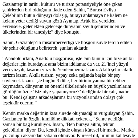
Gaziantep’in tarihi, kültürü ve turizm potansiyeliyle öne çıkan
şehirlerden biri olduğunu ifade eden Şahin, “Burası Evliya
Çelebi’nin bütün dünyayı dolaşıp, burayı anlatmaya ne kalem ne
kelam yeter dediği suyun gözü Ayıntap. Artık biz yerelden
evrensele, gelenekten geleceğe dünyanın sayılı şehirlerinden ve
ülkelerinden bir tanesiyiz” diye konuştu.
Şahin, Gaziantep’in misafirperverliği ve hoşgörüsüyle tercih edilen
bir şehir olduğunu belirterek, şunları aktardı:
“Anadolu irfanı, Anadolu hoşgörüsü, işte tam bunun için bize ait bu
değerler için buradayız ama bizim iddiamız da var. 21’inci yüzyıl
veri yüzyılı, tasarım yüzyılı. Yenilenmemiz lazım. Akıllı şehre akıllı
turizm lazım. Akıllı turizm, yapay zeka çağında başka bir şey
söylemek lazım. İşte bugün 9 dille, her birinin yanına bir rehber
koymadan, dünyanın en önemli ülkelerinde en büyük yazılımlarını
gördüğümüzde ‘Biz niye yapamıyoruz?’ dediğimiz bir çalışmadır
bu. Kendi çalışma arkadaşlarıma bu vizyonlarından dolayı çok
teşekkür ederim.”
Kentin marka değerinin kısa sürede oluşmadığını vurgulayan Şahin,
Gaziantep’in özgün kimliğine dikkati çekerek, “Şehre geldiğin
zaman bir bağ kuruluyor. İnsan, ‘Ben buraya aitim, tekrar
gelebilirim’ diyor. Bu, kendi içinde oluşan küresel bir marka. Marka
yolculuğu akşamdan sabaha olmuyor. Küresel dil, ürünün kalitesiyle