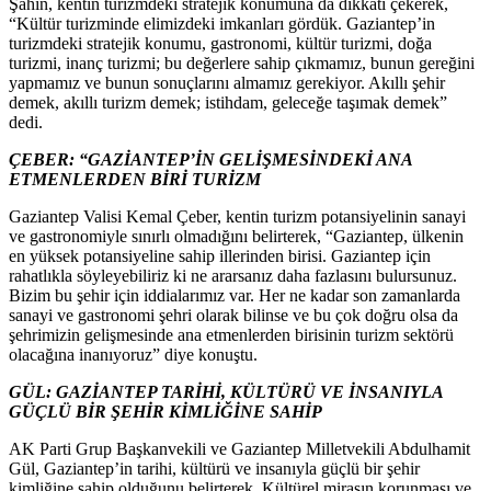
Şahin, kentin turizmdeki stratejik konumuna da dikkati çekerek,
“Kültür turizminde elimizdeki imkanları gördük. Gaziantep’in
turizmdeki stratejik konumu, gastronomi, kültür turizmi, doğa
turizmi, inanç turizmi; bu değerlere sahip çıkmamız, bunun gereğini
yapmamız ve bunun sonuçlarını almamız gerekiyor. Akıllı şehir
demek, akıllı turizm demek; istihdam, geleceğe taşımak demek”
dedi.
ÇEBER: “GAZİANTEP’İN GELİŞMESİNDEKİ ANA
ETMENLERDEN BİRİ TURİZM
Gaziantep Valisi Kemal Çeber, kentin turizm potansiyelinin sanayi
ve gastronomiyle sınırlı olmadığını belirterek, “Gaziantep, ülkenin
en yüksek potansiyeline sahip illerinden birisi. Gaziantep için
rahatlıkla söyleyebiliriz ki ne ararsanız daha fazlasını bulursunuz.
Bizim bu şehir için iddialarımız var. Her ne kadar son zamanlarda
sanayi ve gastronomi şehri olarak bilinse ve bu çok doğru olsa da
şehrimizin gelişmesinde ana etmenlerden birisinin turizm sektörü
olacağına inanıyoruz” diye konuştu.
GÜL: GAZİANTEP TARİHİ, KÜLTÜRÜ VE İNSANIYLA
GÜÇLÜ BİR ŞEHİR KİMLİĞİNE SAHİP
AK Parti Grup Başkanvekili ve Gaziantep Milletvekili Abdulhamit
Gül, Gaziantep’in tarihi, kültürü ve insanıyla güçlü bir şehir
kimliğine sahip olduğunu belirterek, Kültürel mirasın korunması ve