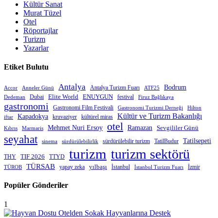
Kültür Sanat
Murat Tüzel
Otel
Röportajlar
Turizm
Yazarlar
Etiket Bulutu
Antalya
Bodrum
Antalya Turizm Fuarı
Accor
Anneler Günü
ATF25
Elite World
Dubai
ENUYGUN
festival
Dedeman
Firuz Bağlıkaya
gastronomi
Gastronomi Film Festivali
Gastronomi Turizmi Derneği
Hilton
Kültür ve Turizm Bakanlığı
Kapadokya
kruvaziyer
iftar
kültürel miras
otel
Mehmet Nuri Ersoy
Ramazan
Sevgililer Günü
Kıbrıs
Marmaris
seyahat
Tatilsepeti
sürdürülebilir turizm
TatilBudur
sinema
sürdürülebilirlik
turizm
turizm sektörü
THY
TIF 2026
TTYD
TÜRSAB
yapay zeka
yılbaşı
İstanbul
İzmir
TÜROB
İstanbul Turizm Fuarı
Popüler Gönderiler
1