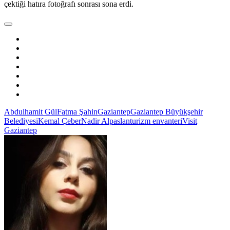
çektiği hatıra fotoğrafı sonrası sona erdi.
Abdulhamit Gül
Fatma Şahin
Gaziantep
Gaziantep Büyükşehir
Belediyesi
Kemal Çeber
Nadir Alpaslan
turizm envanteri
Visit
Gaziantep