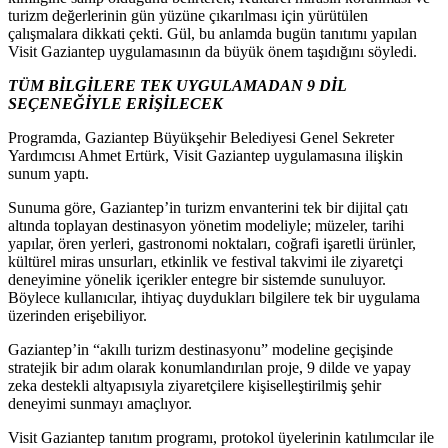
turizm değerlerinin gün yüzüne çıkarılması için yürütülen
çalışmalara dikkati çekti. Gül, bu anlamda bugün tanıtımı yapılan
Visit Gaziantep uygulamasının da büyük önem taşıdığını söyledi.
TÜM BİLGİLERE TEK UYGULAMADAN 9 DİL
SEÇENEĞİYLE ERİŞİLECEK
Programda, Gaziantep Büyükşehir Belediyesi Genel Sekreter
Yardımcısı Ahmet Ertürk, Visit Gaziantep uygulamasına ilişkin
sunum yaptı.
Sunuma göre, Gaziantep’in turizm envanterini tek bir dijital çatı
altında toplayan destinasyon yönetim modeliyle; müzeler, tarihi
yapılar, ören yerleri, gastronomi noktaları, coğrafi işaretli ürünler,
kültürel miras unsurları, etkinlik ve festival takvimi ile ziyaretçi
deneyimine yönelik içerikler entegre bir sistemde sunuluyor.
Böylece kullanıcılar, ihtiyaç duydukları bilgilere tek bir uygulama
üzerinden erişebiliyor.
Gaziantep’in “akıllı turizm destinasyonu” modeline geçişinde
stratejik bir adım olarak konumlandırılan proje, 9 dilde ve yapay
zeka destekli altyapısıyla ziyaretçilere kişiselleştirilmiş şehir
deneyimi sunmayı amaçlıyor.
Visit Gaziantep tanıtım programı, protokol üyelerinin katılımcılar ile