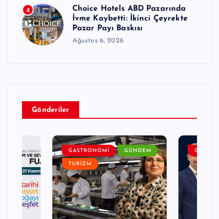
Choice Hotels ABD Pazarında
4
İvme Kaybetti: İkinci Çeyrekte
Pazar Payı Baskısı
Ağustos 6, 2026
Gönderiler
DEM
GASTRONOMI
GÜNDEM
GENEL
TURIZM