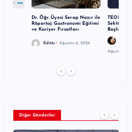
Turizm
Dr. Öğr. Üyesi Serap Nazır ile
TEODER Ak
Röportaj: Gastronomi Eğitimi
Sektöründ
ve Kariyer Fırsatları
Başlıyor
Gözde
Editör
Ağustos 6, 2026
Ağustos 6, 
Diğer Gönderiler