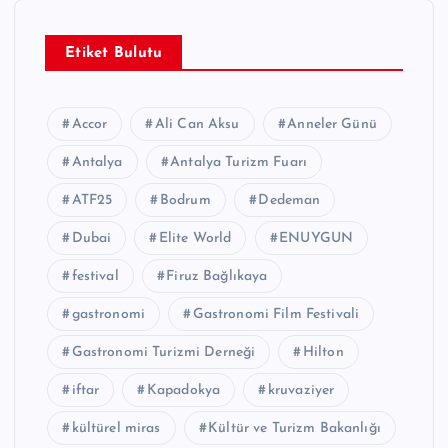
Etiket Bulutu
Accor
Ali Can Aksu
Anneler Günü
Antalya
Antalya Turizm Fuarı
ATF25
Bodrum
Dedeman
Dubai
Elite World
ENUYGUN
festival
Firuz Bağlıkaya
gastronomi
Gastronomi Film Festivali
Gastronomi Turizmi Derneği
Hilton
iftar
Kapadokya
kruvaziyer
kültürel miras
Kültür ve Turizm Bakanlığı