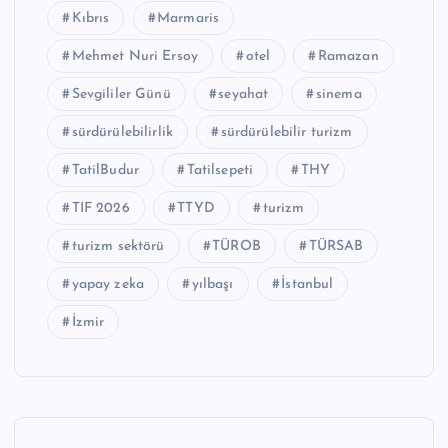
Kıbrıs
Marmaris
Mehmet Nuri Ersoy
otel
Ramazan
Sevgililer Günü
seyahat
sinema
sürdürülebilirlik
sürdürülebilir turizm
TatilBudur
Tatilsepeti
THY
TIF 2026
TTYD
turizm
turizm sektörü
TÜROB
TÜRSAB
yapay zeka
yılbaşı
İstanbul
İzmir