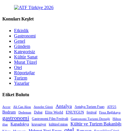
Konuları Keşfet
Etkinlik
Gastronomi
Genel
Gündem
Kategorisiz
Kültür Sanat
Murat Tüzel
Otel
Röportajlar
Turizm
Yazarlar
Etiket Bulutu
Antalya
Antalya Turizm Fuarı
Accor
Anneler Günü
Ali Can Aksu
ATF25
Bodrum
Elite World
Dubai
ENUYGUN
festival
Dedeman
Firuz Bağlıkaya
gastronomi
Gastronomi Film Festivali
Gastronomi Turizmi Derneği
Hilton
Kültür ve Turizm Bakanlığı
Kapadokya
kruvaziyer
iftar
kültürel miras
otel
Mehmet Nuri Ersoy
Ramazan
Sevgililer Günü