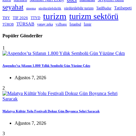
Kıbrıs
Marmaris
seyahat
Tatilsepeti
sürdürülebilir turizm
TatilBudur
sinema
sürdürülebilirlik
turizm
turizm sektörü
THY
TIF 2026
TTYD
TÜRSAB
yapay zeka
yılbaşı
İstanbul
İzmir
TÜROB
Popüler Gönderiler
1
Aspendos’ta Şifanın 1.800 Yıllık Sembolü Gün Yüzüne Çıktı
Ağustos 7, 2026
2
Malatya Kültür Yolu Festivali Dokuz Gün Boyunca Şehri Saracak
Ağustos 7, 2026
3