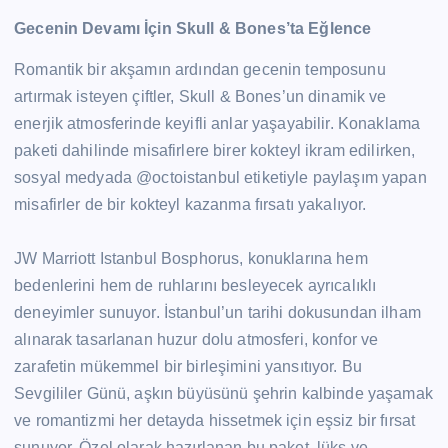
Gecenin Devamı İçin Skull & Bones’ta Eğlence
Romantik bir akşamın ardından gecenin temposunu
artırmak isteyen çiftler, Skull & Bones’un dinamik ve
enerjik atmosferinde keyifli anlar yaşayabilir. Konaklama
paketi dahilinde misafirlere birer kokteyl ikram edilirken,
sosyal medyada @octoistanbul etiketiyle paylaşım yapan
misafirler de bir kokteyl kazanma fırsatı yakalıyor.
JW Marriott Istanbul Bosphorus, konuklarına hem
bedenlerini hem de ruhlarını besleyecek ayrıcalıklı
deneyimler sunuyor. İstanbul’un tarihi dokusundan ilham
alınarak tasarlanan huzur dolu atmosferi, konfor ve
zarafetin mükemmel bir birleşimini yansıtıyor. Bu
Sevgililer Günü, aşkın büyüsünü şehrin kalbinde yaşamak
ve romantizmi her detayda hissetmek için eşsiz bir fırsat
sunuyor. Özel olarak hazırlanan bu paket, lüks ve