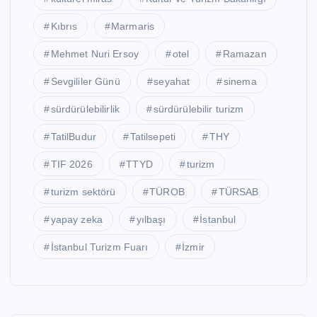
Kıbrıs
Marmaris
Mehmet Nuri Ersoy
otel
Ramazan
Sevgililer Günü
seyahat
sinema
sürdürülebilirlik
sürdürülebilir turizm
TatilBudur
Tatilsepeti
THY
TIF 2026
TTYD
turizm
turizm sektörü
TÜROB
TÜRSAB
yapay zeka
yılbaşı
İstanbul
İstanbul Turizm Fuarı
İzmir