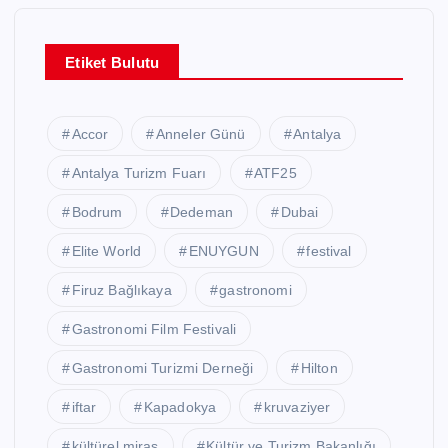
Etiket Bulutu
Accor
Anneler Günü
Antalya
Antalya Turizm Fuarı
ATF25
Bodrum
Dedeman
Dubai
Elite World
ENUYGUN
festival
Firuz Bağlıkaya
gastronomi
Gastronomi Film Festivali
Gastronomi Turizmi Derneği
Hilton
iftar
Kapadokya
kruvaziyer
kültürel miras
Kültür ve Turizm Bakanlığı