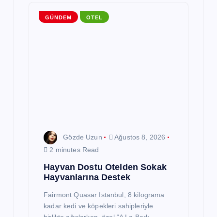
m
GÜNDEM
OTEL
e
s
i
Gözde Uzun
Ağustos 8, 2026
2 minutes Read
Hayvan Dostu Otelden Sokak
Hayvanlarına Destek
Fairmont Quasar Istanbul, 8 kilograma
kadar kedi ve köpekleri sahipleriyle