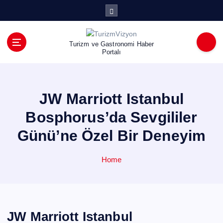
İ
ç
e
r
Turizm ve Gastronomi Haber
i
Portalı
ğ
e
a
JW Marriott Istanbul
t
l
Bosphorus’da Sevgililer
a
Günü’ne Özel Bir Deneyim
Home
JW Marriott Istanbul