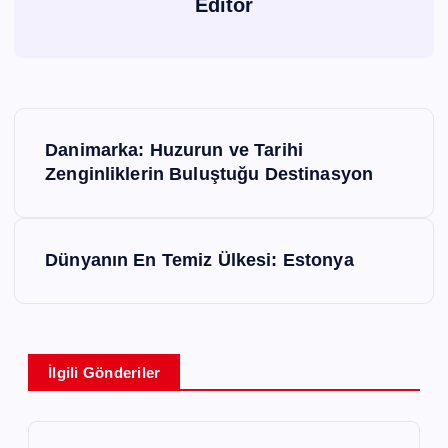
Editör
Y
Danimarka: Huzurun ve Tarihi
a
Zenginliklerin Buluştuğu Destinasyon
z
ı
Dünyanın En Temiz Ülkesi: Estonya
g
e
z
İlgili Gönderiler
i
n