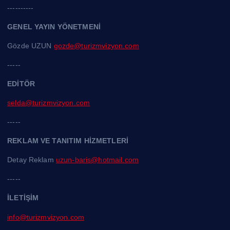
----------
GENEL YAYIN YÖNETMENİ
Gözde UZUN
gozde@turizmvizyon.com
-----
EDİTÖR
selda@turizmvizyon.com
-----
REKLAM VE TANITIM HİZMETLERİ
Detay Reklam
uzun-baris@hotmail.com
-----
İLETİŞİM
info@turizmvizyon.com