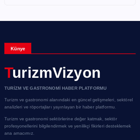
Künye
TurizmVizyon
TURİZM VE GASTRONOMİ HABER PLATFORMU
Turizm ve gastronomi alanındaki en güncel gelişmeleri, sektörel
analizleri ve röportajları yayınlayan bir haber platformu.
Turizm ve gastronomi sektörlerine değer katmak, sektör
profesyonellerini bilgilendirmek ve yenilikçi fikirleri desteklemek
ana amacımız.