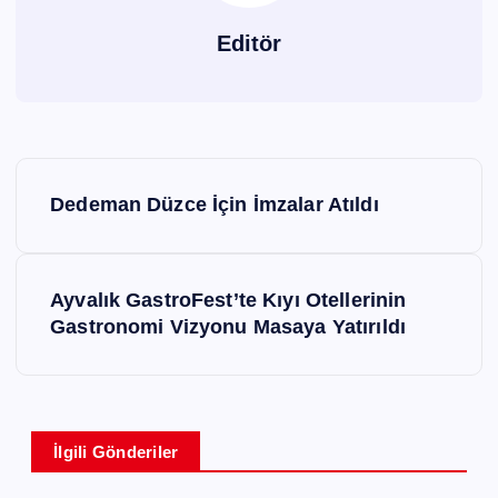
Editör
Y
Dedeman Düzce İçin İmzalar Atıldı
a
z
Ayvalık GastroFest’te Kıyı Otellerinin
ı
Gastronomi Vizyonu Masaya Yatırıldı
g
e
z
İlgili Gönderiler
i