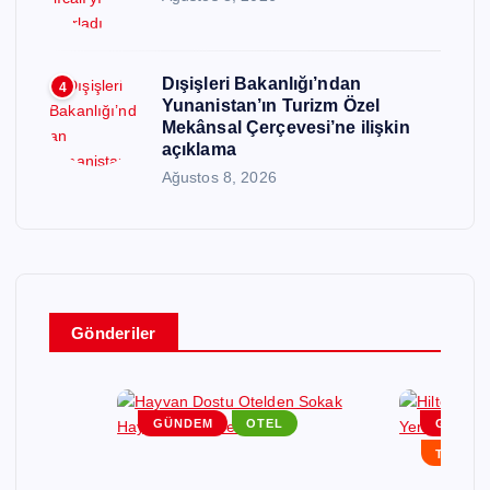
Dışişleri Bakanlığı’ndan
4
Yunanistan’ın Turizm Özel
Mekânsal Çerçevesi’ne ilişkin
açıklama
Ağustos 8, 2026
Gönderiler
EM
GÜNDEM
OTEL
GÜNDE
RLAR
TURIZM