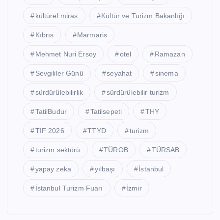
kültürel miras
Kültür ve Turizm Bakanlığı
Kıbrıs
Marmaris
Mehmet Nuri Ersoy
otel
Ramazan
Sevgililer Günü
seyahat
sinema
sürdürülebilirlik
sürdürülebilir turizm
TatilBudur
Tatilsepeti
THY
TIF 2026
TTYD
turizm
turizm sektörü
TÜROB
TÜRSAB
yapay zeka
yılbaşı
İstanbul
İstanbul Turizm Fuarı
İzmir