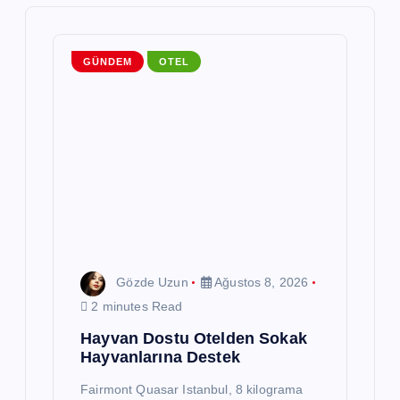
n
m
GÜNDEM
OTEL
e
s
i
Gözde Uzun
Ağustos 8, 2026
2 minutes Read
Hayvan Dostu Otelden Sokak
Hayvanlarına Destek
Fairmont Quasar Istanbul, 8 kilograma