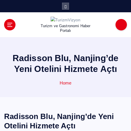
İ
ç
e
r
Turizm ve Gastronomi Haber
i
Portalı
ğ
e
a
Radisson Blu, Nanjing’de
t
l
Yeni Otelini Hizmete Açtı
a
Home
Radisson Blu, Nanjing’de Yeni
Otelini Hizmete Açtı