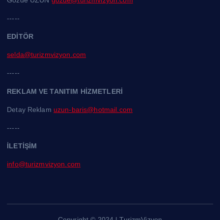
Gözde UZUN
gozde@turizmvizyon.com
-----
EDİTÖR
selda@turizmvizyon.com
-----
REKLAM VE TANITIM HİZMETLERİ
Detay Reklam
uzun-baris@hotmail.com
-----
İLETİŞİM
info@turizmvizyon.com
Copyright © 2024 | TurizmVizyon