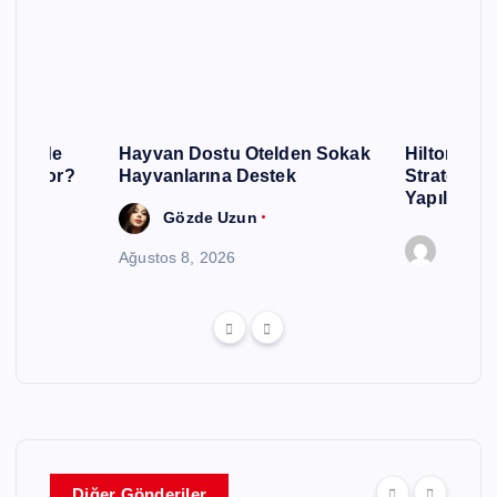
urizmde
Hayvan Dostu Otelden Sokak
Hilton, Ku
 Gidiyor?
Hayvanlarına Destek
Stratejisin
Yapılandır
Gözde Uzun
Editör
Ağustos 8, 2026
Diğer Gönderiler