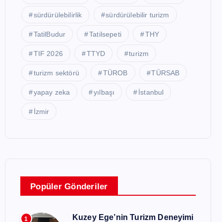
sürdürülebilirlik
sürdürülebilir turizm
TatilBudur
Tatilsepeti
THY
TIF 2026
TTYD
turizm
turizm sektörü
TÜROB
TÜRSAB
yapay zeka
yılbaşı
İstanbul
İzmir
Popüler Gönderiler
Kuzey Ege’nin Turizm Deneyimi
1