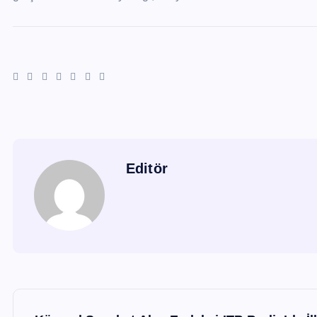
Editör
Y