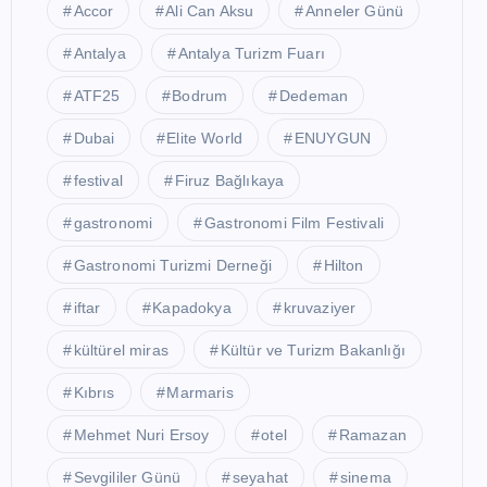
Accor
Ali Can Aksu
Anneler Günü
Antalya
Antalya Turizm Fuarı
ATF25
Bodrum
Dedeman
Dubai
Elite World
ENUYGUN
festival
Firuz Bağlıkaya
gastronomi
Gastronomi Film Festivali
Gastronomi Turizmi Derneği
Hilton
iftar
Kapadokya
kruvaziyer
kültürel miras
Kültür ve Turizm Bakanlığı
Kıbrıs
Marmaris
Mehmet Nuri Ersoy
otel
Ramazan
Sevgililer Günü
seyahat
sinema