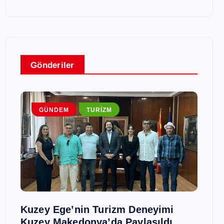
Gönderiler
GÜNDEM
TURIZM
G
Kuzey Ege’nin Turizm Deneyimi
Trall
Kuzey Makedonya’da Paylaşıldı
Havuz