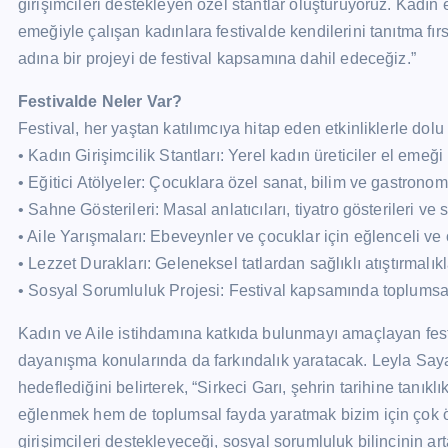
girişimcileri destekleyen özel stantlar oluşturuyoruz. Kadın e
emeğiyle çalışan kadınlara festivalde kendilerini tanıtma fır
adına bir projeyi de festival kapsamına dahil edeceğiz.”
Festivalde Neler Var?
Festival, her yaştan katılımcıya hitap eden etkinliklerle dolu
• Kadın Girişimcilik Stantları: Yerel kadın üreticiler el emeğ
• Eğitici Atölyeler: Çocuklara özel sanat, bilim ve gastronomi
• Sahne Gösterileri: Masal anlatıcıları, tiyatro gösterileri ve 
• Aile Yarışmaları: Ebeveynler ve çocuklar için eğlenceli ve
• Lezzet Durakları: Geleneksel tatlardan sağlıklı atıştırmalı
• Sosyal Sorumluluk Projesi: Festival kapsamında toplumsal 
Kadın ve Aile istihdamına katkıda bulunmayı amaçlayan fes
dayanışma konularında da farkındalık yaratacak. Leyla Sayar,
hedeflediğini belirterek, “Sirkeci Garı, şehrin tarihine tan
eğlenmek hem de toplumsal fayda yaratmak bizim için çok öne
girişimcileri destekleyeceği, sosyal sorumluluk bilincinin art