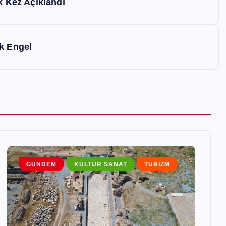
k Kez Açıklandı
k Engel
GÜNDEM
KÜLTÜR SANAT
TURIZM