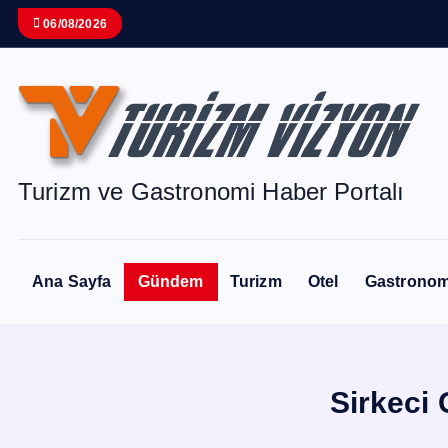
İ
06/08/2026
ç
e
r
i
ğ
e
Turizm ve Gastronomi Haber Portalı
a
t
l
Ana Sayfa
Gündem
Turizm
Otel
Gastronom
a
Sirkeci 