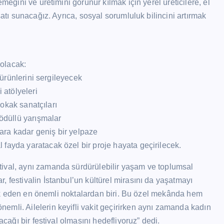
meğini ve üretimini görünür kılmak için yerel üreticilere, el
satı sunacağız. Ayrıca, sosyal sorumluluk bilincini artırmak
 olacak:
i ürünlerini sergileyecek
 atölyeleri
sokak sanatçıları
 ödüllü yarışmalar
klara kadar geniş bir yelpaze
fayda yaratacak özel bir proje hayata geçirilecek.
tival, aynı zamanda sürdürülebilir yaşam ve toplumsal
 festivalin İstanbul’un kültürel mirasını da yaşatmayı
ıklık eden en önemli noktalardan biri. Bu özel mekânda hem
mli. Ailelerin keyifli vakit geçirirken aynı zamanda kadın
acağı bir festival olmasını hedefliyoruz” dedi.