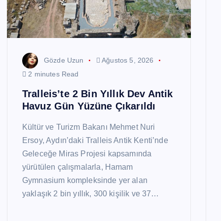
Gözde Uzun
Ağustos 5, 2026
2 minutes Read
Tralleis’te 2 Bin Yıllık Dev Antik
Havuz Gün Yüzüne Çıkarıldı
ETKINLIK
GÜNDEM
TURIZM
Kültür ve Turizm Bakanı Mehmet Nuri
Ersoy, Aydın’daki Tralleis Antik Kenti’nde
Geleceğe Miras Projesi kapsamında
yürütülen çalışmalarla, Hamam
Gymnasium kompleksinde yer alan
yaklaşık 2 bin yıllık, 300 kişilik ve 37…
Türkiye Turizminin Yol Haritası
ITF’de Masaya Yatırılacak