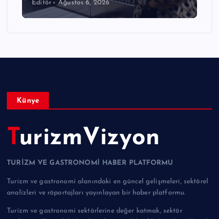
Editör
Ağustos 6, 2026
Künye
TurizmVizyon
TURİZM VE GASTRONOMİ HABER PLATFORMU
Turizm ve gastronomi alanındaki en güncel gelişmeleri, sektörel
analizleri ve röportajları yayınlayan bir haber platformu.
Turizm ve gastronomi sektörlerine değer katmak, sektör