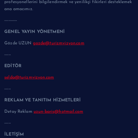
profesyonellerini bilgilendirmek ve yenilikçi fikirleri desteklemek
ana amacımız.
----------
GENEL YAYIN YÖNETMENİ
Gözde UZUN
gozde@turizmvizyon.com
-----
EDİTÖR
selda@turizmvizyon.com
-----
REKLAM VE TANITIM HİZMETLERİ
Detay Reklam
uzun-baris@hotmail.com
-----
İLETİŞİM