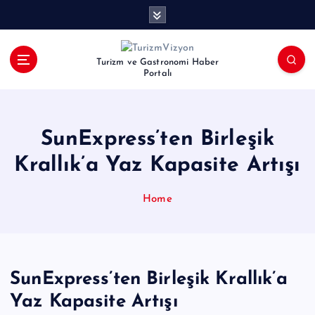
İ
ç
e
r
Turizm ve Gastronomi Haber
i
Portalı
ğ
e
a
SunExpress’ten Birleşik
t
l
Krallık’a Yaz Kapasite Artışı
a
Home
SunExpress’ten Birleşik Krallık’a
Yaz Kapasite Artışı