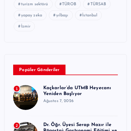
turizm sektörü
TÜROB
TÜRSAB
yapay zeka
yılbaşı
İstanbul
İzmir
Popüler Gönderiler
Kaçkarlar’da UTMB Heyecanı
1
Yeniden Başlıyor
Ağustos 7, 2026
Dr. Öğr. Üyesi Serap Nazır ile
2
Röportaj: Gastronomi Eğitimi ve