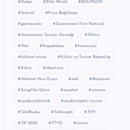
Dubai
Elite World
ENUYGUN
festival
Firuz Bağlıkaya
gastronomi
Gastronomi Film Festivali
Gastronomi Turizmi Derneği
Hilton
iftar
Kapadokya
kruvaziyer
kültürel miras
Kültür ve Turizm Bakanlığı
Kıbrıs
Marmaris
Mehmet Nuri Ersoy
otel
Ramazan
Sevgililer Günü
seyahat
sinema
sürdürülebilirlik
sürdürülebilir turizm
TatilBudur
Tatilsepeti
THY
TIF 2026
TTYD
turizm