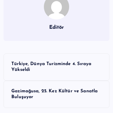
Editör
Y
Türkiye, Dünya Turizminde 4. Sıraya
a
Yükseldi
z
ı
Gazimağusa, 25. Kez Kültür ve Sanatla
g
Buluşuyor
e