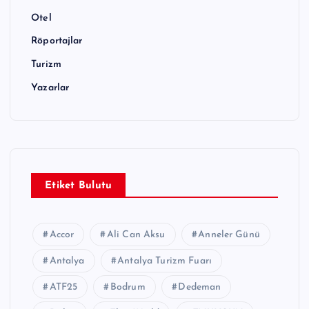
Otel
Röportajlar
Turizm
Yazarlar
Etiket Bulutu
Accor
Ali Can Aksu
Anneler Günü
Antalya
Antalya Turizm Fuarı
ATF25
Bodrum
Dedeman