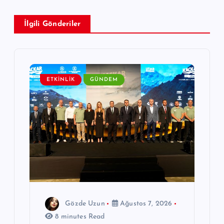
z
İlgili Gönderiler
i
n
m
ETKINLIK
GÜNDEM
e
s
i
Gözde Uzun
Ağustos 7, 2026
8 minutes Read