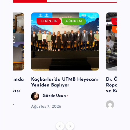
L
ETKINLIK
GÜNDEM
GASTR
TURIZM
 Pazarında
Kaçkarlar’da UTMB Heyecanı
Dr. Öğr. Ü
ci
Yeniden Başlıyor
Röportaj: 
ı Baskısı
ve Kariyer
Gözde Uzun
6, 2026
Editör
Ağustos 7, 2026