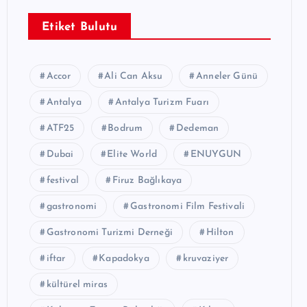
Etiket Bulutu
Accor
Ali Can Aksu
Anneler Günü
Antalya
Antalya Turizm Fuarı
ATF25
Bodrum
Dedeman
Dubai
Elite World
ENUYGUN
festival
Firuz Bağlıkaya
gastronomi
Gastronomi Film Festivali
Gastronomi Turizmi Derneği
Hilton
iftar
Kapadokya
kruvaziyer
kültürel miras