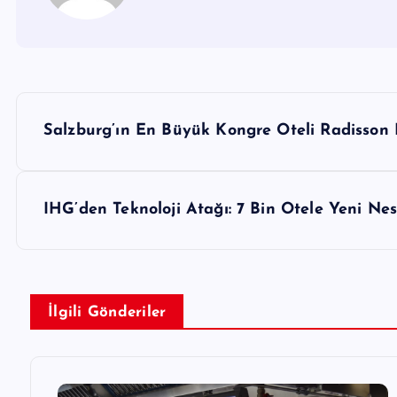
Y
Salzburg’ın En Büyük Kongre Oteli Radisson 
a
z
ı
IHG’den Teknoloji Atağı: 7 Bin Otele Yeni Nes
g
e
İlgili Gönderiler
z
i
n