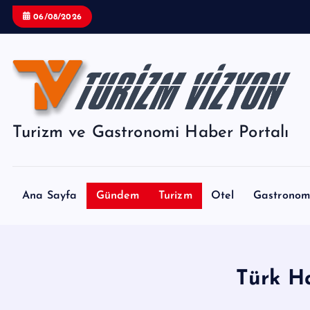
İ
06/08/2026
ç
e
r
i
ğ
e
Turizm ve Gastronomi Haber Portalı
a
t
l
a
Ana Sayfa
Gündem
Turizm
Otel
Gastronom
Türk Ha