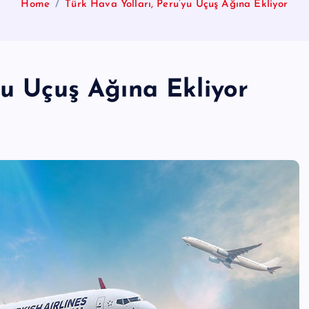
Home
Türk Hava Yolları, Peru’yu Uçuş Ağına Ekliyor
yu Uçuş Ağına Ekliyor