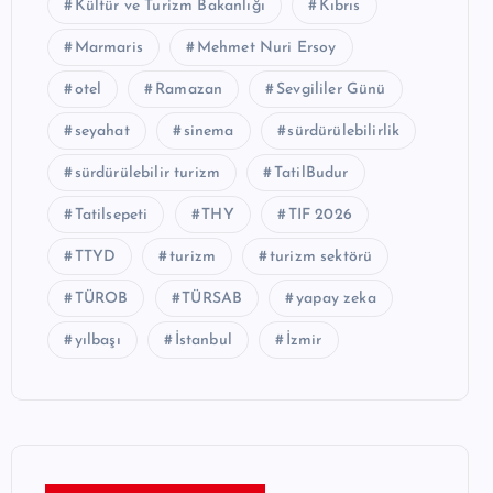
Kültür ve Turizm Bakanlığı
Kıbrıs
Marmaris
Mehmet Nuri Ersoy
otel
Ramazan
Sevgililer Günü
seyahat
sinema
sürdürülebilirlik
sürdürülebilir turizm
TatilBudur
Tatilsepeti
THY
TIF 2026
TTYD
turizm
turizm sektörü
TÜROB
TÜRSAB
yapay zeka
yılbaşı
İstanbul
İzmir