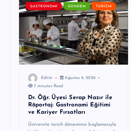
GASTRONOMI
GÜNDEM
TURIZM
m
e
s
i
Editör
Ağustos 6, 2026
7 minutes Read
Dr. Öğr. Üyesi Serap Nazır ile
Röportaj: Gastronomi Eğitimi
ve Kariyer Fırsatları
Üniversite tercih döneminin başlamasıyla