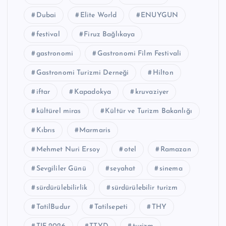
Dubai
Elite World
ENUYGUN
festival
Firuz Bağlıkaya
gastronomi
Gastronomi Film Festivali
Gastronomi Turizmi Derneği
Hilton
iftar
Kapadokya
kruvaziyer
kültürel miras
Kültür ve Turizm Bakanlığı
Kıbrıs
Marmaris
Mehmet Nuri Ersoy
otel
Ramazan
Sevgililer Günü
seyahat
sinema
sürdürülebilirlik
sürdürülebilir turizm
TatilBudur
Tatilsepeti
THY