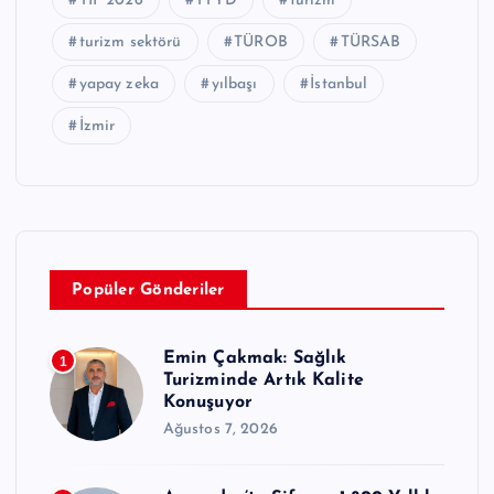
TIF 2026
TTYD
turizm
turizm sektörü
TÜROB
TÜRSAB
yapay zeka
yılbaşı
İstanbul
İzmir
Popüler Gönderiler
Emin Çakmak: Sağlık
1
Turizminde Artık Kalite
Konuşuyor
Ağustos 7, 2026