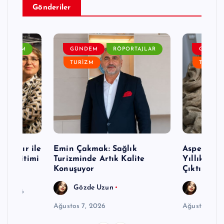
Gönderiler
GÜNDEM
GÜNDEM
RÖPORTAJLAR
GÜNDE
TURIZM
TURIZM
p Nazır ile
Emin Çakmak: Sağlık
Aspendos’t
mi Eğitimi
Turizminde Artık Kalite
Yıllık Se
rı
Konuşuyor
Çıktı
Gözde Uzun
Gözde
6, 2026
Ağustos 7, 2026
Ağustos 7, 