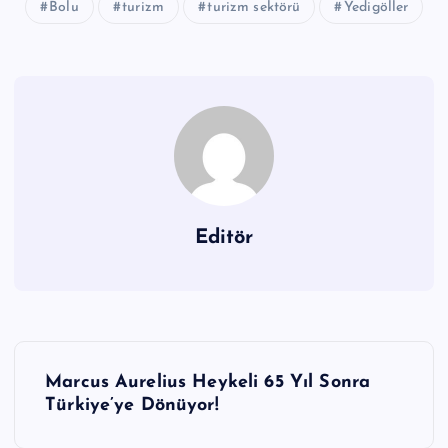
Bolu
turizm
turizm sektörü
Yedigöller
Editör
Y
Marcus Aurelius Heykeli 65 Yıl Sonra
a
Türkiye’ye Dönüyor!
z