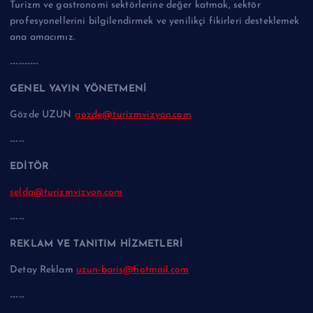
Turizm ve gastronomi sektörlerine değer katmak, sektör
profesyonellerini bilgilendirmek ve yenilikçi fikirleri desteklemek
ana amacımız.
----------
GENEL YAYIN YÖNETMENİ
Gözde UZUN
gozde@turizmvizyon.com
-----
EDİTÖR
selda@turizmvizyon.com
-----
REKLAM VE TANITIM HİZMETLERİ
Detay Reklam
uzun-baris@hotmail.com
-----