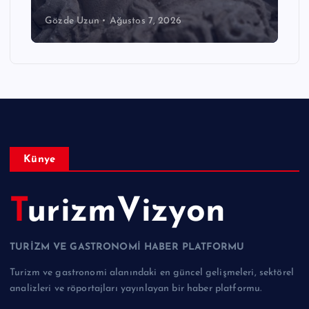
Gözde Uzun
Ağustos 7, 2026
Künye
TurizmVizyon
TURİZM VE GASTRONOMİ HABER PLATFORMU
Turizm ve gastronomi alanındaki en güncel gelişmeleri, sektörel
analizleri ve röportajları yayınlayan bir haber platformu.