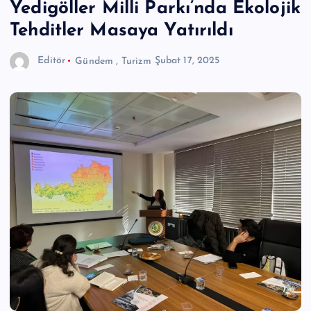
Yedigöller Milli Parkı’nda Ekolojik
Tehditler Masaya Yatırıldı
Editör
Gündem
,
Turizm
Şubat 17, 2025