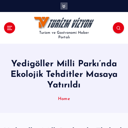
İ
ç
e
r
i
Turizm ve Gastronomi Haber
ğ
Portalı
e
a
t
Yedigöller Milli Parkı’nda
l
a
Ekolojik Tehditler Masaya
Yatırıldı
Home