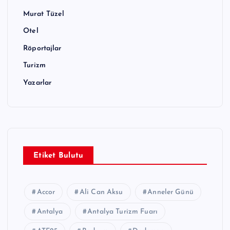
l
Murat Tüzel
a
Otel
m
Röportajlar
a
Turizm
s
Yazarlar
ı
Etiket Bulutu
Accor
Ali Can Aksu
Anneler Günü
Antalya
Antalya Turizm Fuarı