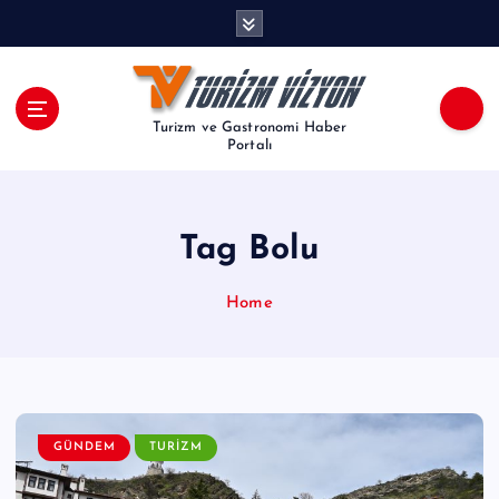
İ
ç
e
r
i
Turizm ve Gastronomi Haber
ğ
Portalı
e
a
t
Tag Bolu
l
a
Home
GÜNDEM
TURIZM