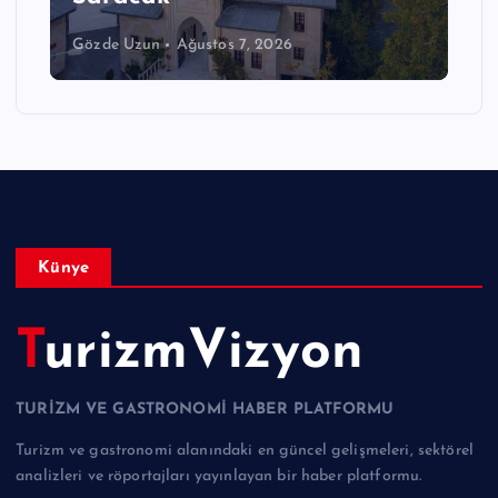
Gözde Uzun
Ağustos 7, 2026
Künye
TurizmVizyon
TURİZM VE GASTRONOMİ HABER PLATFORMU
Turizm ve gastronomi alanındaki en güncel gelişmeleri, sektörel
analizleri ve röportajları yayınlayan bir haber platformu.