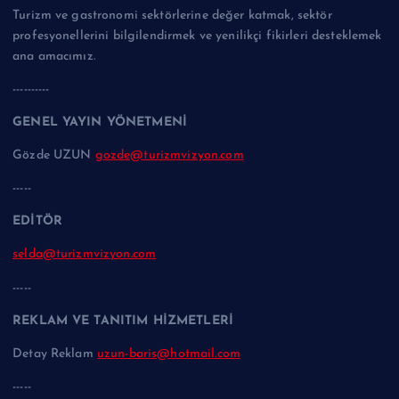
Turizm ve gastronomi sektörlerine değer katmak, sektör
profesyonellerini bilgilendirmek ve yenilikçi fikirleri desteklemek
ana amacımız.
----------
GENEL YAYIN YÖNETMENİ
Gözde UZUN
gozde@turizmvizyon.com
-----
EDİTÖR
selda@turizmvizyon.com
-----
REKLAM VE TANITIM HİZMETLERİ
Detay Reklam
uzun-baris@hotmail.com
-----