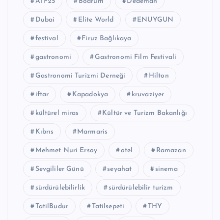
ATF25
Bodrum
Dedeman
Dubai
Elite World
ENUYGUN
festival
Firuz Bağlıkaya
gastronomi
Gastronomi Film Festivali
Gastronomi Turizmi Derneği
Hilton
iftar
Kapadokya
kruvaziyer
kültürel miras
Kültür ve Turizm Bakanlığı
Kıbrıs
Marmaris
Mehmet Nuri Ersoy
otel
Ramazan
Sevgililer Günü
seyahat
sinema
sürdürülebilirlik
sürdürülebilir turizm
TatilBudur
Tatilsepeti
THY