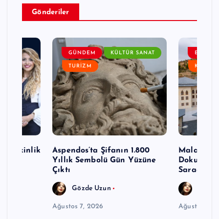
Gönderiler
EM
GÜNDEM
KÜLTÜR SANAT
ETKINLI
TURIZM
KÜLTÜR
e Etkinlik
Aspendos’ta Şifanın 1.800
Malatya Kü
Dönem
Yıllık Sembolü Gün Yüzüne
Dokuz Gün
Çıktı
Saracak
Gözde Uzun
Gözde
Ağustos 7, 2026
Ağustos 7, 