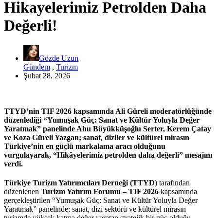
Hikayelerimiz Petrolden Daha
Değerli!
Gözde Uzun
Gündem
,
Turizm
Şubat 28, 2026
TTYD’nin TIF 2026 kapsamında Ali Güreli moderatörlüğünde
düzenlediği “Yumuşak Güç: Sanat ve Kültür Yoluyla Değer
Yaratmak” panelinde Ahu Büyükküşoğlu Serter, Kerem Çatay
ve Koza Güreli Yazgan; sanat, diziler ve kültürel mirasın
Türkiye’nin en güçlü markalama aracı olduğunu
vurgulayarak, “Hikâyelerimiz petrolden daha değerli” mesajını
verdi.
Türkiye Turizm Yatırımcıları Derneği (TTYD)
tarafından
düzenlenen
Turizm Yatırım Forumu – TIF 2026
kapsamında
gerçekleştirilen “Yumuşak Güç: Sanat ve Kültür Yoluyla Değer
Yaratmak” panelinde; sanat, dizi sektörü ve kültürel mirasın
turizmde yüksek katma değer yaratan stratejik bir güç olduğu