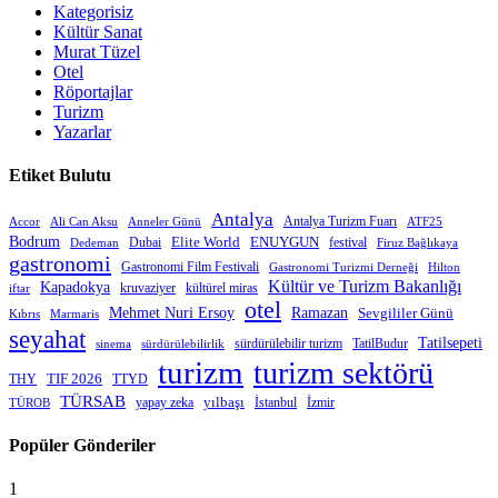
Kategorisiz
Kültür Sanat
Murat Tüzel
Otel
Röportajlar
Turizm
Yazarlar
Etiket Bulutu
Antalya
Antalya Turizm Fuarı
Accor
Anneler Günü
Ali Can Aksu
ATF25
Bodrum
Elite World
Dubai
ENUYGUN
festival
Dedeman
Firuz Bağlıkaya
gastronomi
Gastronomi Film Festivali
Gastronomi Turizmi Derneği
Hilton
Kültür ve Turizm Bakanlığı
Kapadokya
kruvaziyer
iftar
kültürel miras
otel
Mehmet Nuri Ersoy
Ramazan
Sevgililer Günü
Kıbrıs
Marmaris
seyahat
Tatilsepeti
sürdürülebilir turizm
TatilBudur
sinema
sürdürülebilirlik
turizm
turizm sektörü
THY
TIF 2026
TTYD
TÜRSAB
yapay zeka
yılbaşı
İstanbul
İzmir
TÜROB
Popüler Gönderiler
1