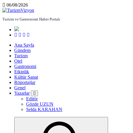
İçeriğe
06/08/2026
atla
Turizm ve Gastronomi Haber Portalı
Ana Sayfa
Gündem
Turizm
Otel
Gastronomi
Etkinlik
Kültür Sanat
Röportajlar
Genel
Yazarlar
Editör
Gözde UZUN
Selda KARAHAN