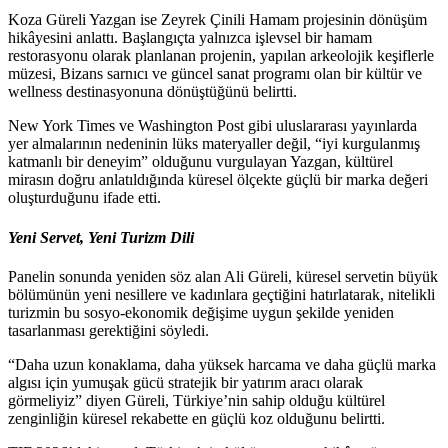
Koza Güreli Yazgan ise Zeyrek Çinili Hamam projesinin dönüşüm
hikâyesini anlattı. Başlangıçta yalnızca işlevsel bir hamam
restorasyonu olarak planlanan projenin, yapılan arkeolojik keşiflerle
müzesi, Bizans sarnıcı ve güncel sanat programı olan bir kültür ve
wellness destinasyonuna dönüştüğünü belirtti.
New York Times ve Washington Post gibi uluslararası yayınlarda
yer almalarının nedeninin lüks materyaller değil, “iyi kurgulanmış
katmanlı bir deneyim” olduğunu vurgulayan Yazgan, kültürel
mirasın doğru anlatıldığında küresel ölçekte güçlü bir marka değeri
oluşturduğunu ifade etti.
Yeni Servet, Yeni Turizm Dili
Panelin sonunda yeniden söz alan Ali Güreli, küresel servetin büyük
bölümünün yeni nesillere ve kadınlara geçtiğini hatırlatarak, nitelikli
turizmin bu sosyo-ekonomik değişime uygun şekilde yeniden
tasarlanması gerektiğini söyledi.
“Daha uzun konaklama, daha yüksek harcama ve daha güçlü marka
algısı için yumuşak gücü stratejik bir yatırım aracı olarak
görmeliyiz” diyen Güreli, Türkiye’nin sahip olduğu kültürel
zenginliğin küresel rekabette en güçlü koz olduğunu belirtti.