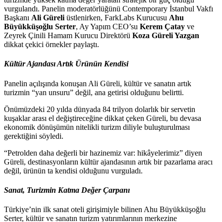
vurgulandı. Panelin moderatörlüğünü Contemporary İstanbul Vakfı
Başkanı
Ali Güreli
üstlenirken, FarkLabs Kurucusu
Ahu
Büyükküşoğlu Serter
, Ay Yapım CEO’su
Kerem Çatay
ve
Zeyrek Çinili Hamam Kurucu Direktörü
Koza Güreli Yazgan
dikkat çekici örnekler paylaştı.
Kültür Ajandası Artık Ürünün Kendisi
Panelin açılışında konuşan Ali Güreli, kültür ve sanatın artık
turizmin “yan unsuru” değil, ana getirisi olduğunu belirtti.
Önümüzdeki 20 yılda dünyada 84 trilyon dolarlık bir servetin
kuşaklar arası el değiştireceğine dikkat çeken Güreli, bu devasa
ekonomik dönüşümün nitelikli turizm diliyle buluşturulması
gerektiğini söyledi.
“Petrolden daha değerli bir hazinemiz var: hikâyelerimiz” diyen
Güreli, destinasyonların kültür ajandasının artık bir pazarlama aracı
değil, ürünün ta kendisi olduğunu vurguladı.
Sanat, Turizmin Katma Değer Çarpanı
Türkiye’nin ilk sanat oteli girişimiyle bilinen Ahu Büyükküşoğlu
Serter, kültür ve sanatın turizm yatırımlarının merkezine