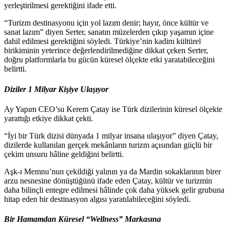
yerleştirilmesi gerektiğini ifade etti.
“Turizm destinasyonu için yol lazım denir; hayır, önce kültür ve
sanat lazım” diyen Serter, sanatın müzelerden çıkıp yaşamın içine
dahil edilmesi gerektiğini söyledi. Türkiye’nin kadim kültürel
birikiminin yeterince değerlendirilmediğine dikkat çeken Serter,
doğru platformlarla bu gücün küresel ölçekte etki yaratabileceğini
belirtti.
Diziler 1 Milyar Kişiye Ulaşıyor
Ay Yapım CEO’su Kerem Çatay ise Türk dizilerinin küresel ölçekte
yarattığı etkiye dikkat çekti.
“İyi bir Türk dizisi dünyada 1 milyar insana ulaşıyor” diyen Çatay,
dizilerde kullanılan gerçek mekânların turizm açısından güçlü bir
çekim unsuru hâline geldiğini belirtti.
Aşk-ı Memnu’nun çekildiği yalının ya da Mardin sokaklarının birer
arzu nesnesine dönüştüğünü ifade eden Çatay, kültür ve turizmin
daha bilinçli entegre edilmesi hâlinde çok daha yüksek gelir grubuna
hitap eden bir destinasyon algısı yaratılabileceğini söyledi.
Bir Hamamdan Küresel “Wellness” Markasına